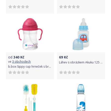
od
340
Kč
69
Kč
ve
3 obchodech
Láhev s obrázkem Akuku 125 ml modrá
b.box Sippy cup hrneček s brčkem purpurová