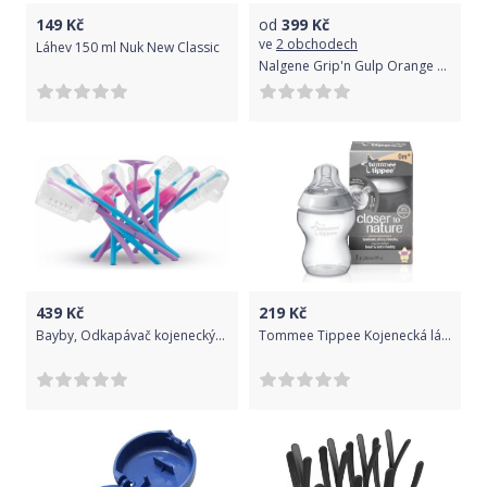
149
Kč
od
399
Kč
ve
2 obchodech
Láhev 150 ml Nuk New Classic
Nalgene Grip'n Gulp Orange Volcano
439
Kč
219
Kč
Bayby, Odkapávač kojeneckých lahví - ptačí hnízdo
Tommee Tippee Kojenecká láhev Tomme Tippee C2N, 1ks 260ml, 0+m