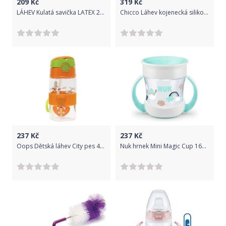
209
Kč
319
Kč
LÁHEV Kulatá savička LATEX 270 ml Suavinex FIALOVÝ PES
Chicco Láhev kojenecká silikon 300 ml Perfect 5
237
Kč
237
Kč
Oops Dětská láhev City pes 400ml
Nuk hrnek Mini Magic Cup 160ml zelená