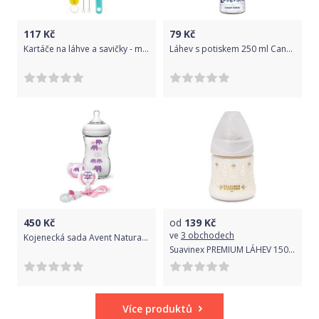
117
Kč
79
Kč
Kartáče na láhve a savičky - modrá/žlutá
Láhev s potiskem 250 ml Canpol LOVE&SEA Blue 2019
450
Kč
od
139
Kč
ve
3 obchodech
Kojenecká sada Avent Natural transparentní dívky
Suavinex PREMIUM LÁHEV 150ML SILIKON - bílá
Více produktů