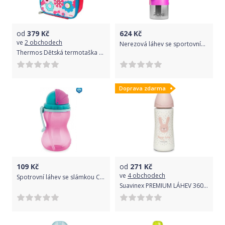
od
379
Kč
624
Kč
ve
2 obchodech
Nerezová láhev se sportovním uzávěrem 850 ml Pura Růžová/Bílá 2020
Thermos Dětská termotaška 2,3 l FUNtainer Flowers 2021
Doprava zdarma
109
Kč
od
271
Kč
ve
4 obchodech
Spotrovní láhev se slámkou Canpol babies 56/113 růžová
Suavinex PREMIUM LÁHEV 360 ml L NA KAŠI HYGGE KRÁLÍK - RŮŽOVÁ