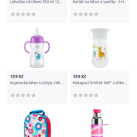
Lahvička s brčkem 350 ml 12m+ Skip Hop Zoo Dinosaurus 2019
Kartáč na láhve a savičky - S HOUBIČKOU žlutý - AKUKU
159
Kč
159
Kč
Kojenecká láhev s úchyty 240 ml fialová Bayby BFB 6107
Nekapací hrníček 360° s víčkem dBb Remond White