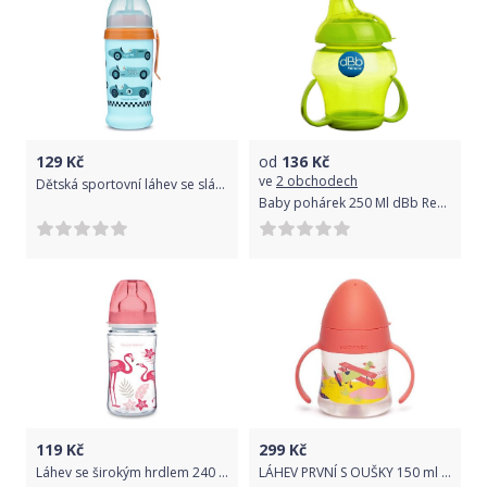
129
Kč
od
136
Kč
ve
2 obchodech
Dětská sportovní láhev se slámkou Canpol babies s nevylévací slámkou Auta 350 ml 56/516
Baby pohárek 250 Ml dBb Remond Zelená
119
Kč
299
Kč
Láhev se širokým hrdlem 240 ml Canpol Jungle
LÁHEV PRVNÍ S OUŠKY 150 ml Suavinex WANDERLUST ZELENÁ