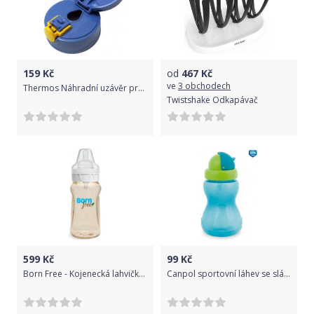
159
Kč
od
467
Kč
ve
3 obchodech
Thermos Náhradní uzávěr pro kojeneckou láhev nebo termosku Blue 2021
Twistshake Odkapávač
599
Kč
99
Kč
Born Free - Kojenecká lahvička 260ml -sada 3 kusy
Canpol sportovní láhev se slámkou malá Modrá