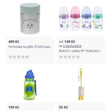
499
Kč
od
149
Kč
ve
3 obchodech
Termoska na jídlo 315ml Lässig Little Chums Cat 2019
NUK FC+ Láhev PP 150ml,SI,V1,M
199
Kč
55
Kč