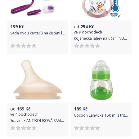
139
Kč
od
254
Kč
ve
9 obchodech
Sada dvou kartáčů na čištění lahví Thermobaby Purple 2021
Kojenecká láhev na učení NUK Medvídek Pú s kontrolou teploty 150 ml růžová
od
169
Kč
189
Kč
ve
4 obchodech
Cocoon Lahvička 150 ml z tritanu dBd Remond Nature
Suavinex ANTIKOLIKOVÁ SAVIČKA ZERO ZERO M 2 ks