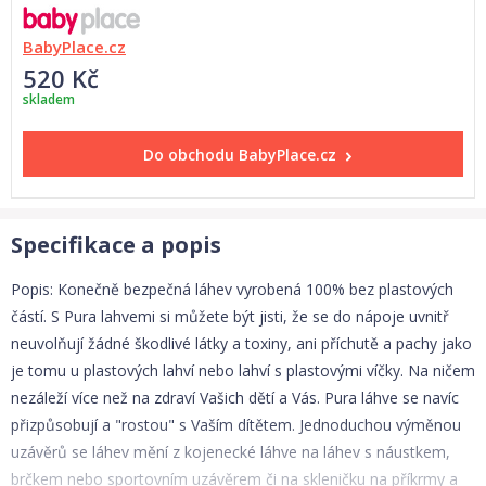
BabyPlace.cz
520 Kč
skladem
Do obchodu
BabyPlace.cz
Specifikace a popis
Popis: Konečně bezpečná láhev vyrobená 100% bez plastových
částí. S Pura lahvemi si můžete být jisti, že se do nápoje uvnitř
neuvolňují žádné škodlivé látky a toxiny, ani příchutě a pachy jako
je tomu u plastových lahví nebo lahví s plastovými víčky. Na ničem
nezáleží více než na zdraví Vašich dětí a Vás. Pura láhve se navíc
přizpůsobují a "rostou" s Vaším dítětem. Jednoduchou výměnou
uzávěrů se láhev mění z kojenecké láhve na láhev s náustkem,
brčkem nebo sportovním uzávěrem či na skleničku na příkrmy a