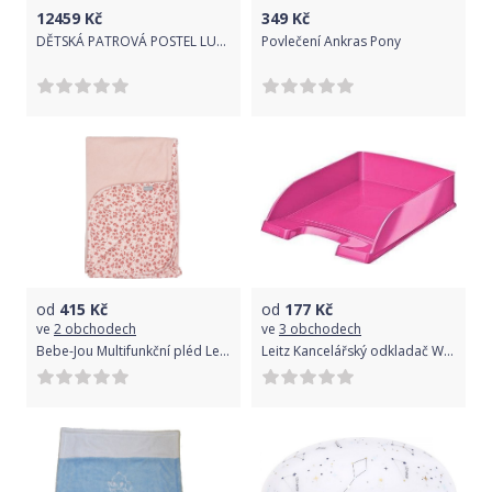
12459
Kč
349
Kč
DĚTSKÁ PATROVÁ POSTEL LUBOŠ MOŘENÍ DUB 200 x 80 cm
Povlečení Ankras Pony
od
415
Kč
od
177
Kč
ve
2 obchodech
ve
3 obchodech
Bebe-Jou Multifunkční pléd Leopard Pink
Leitz Kancelářský odkladač Wow růžový