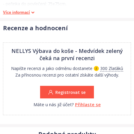
- peřinka do povlečení: 75x75cm,
- nebesa jak na obrázku,
Více informací
- ozdobný volánek na koš.
Recenze a hodnocení
Materiál:
Povlečení a volánek 100% atestovaná bavlna - atest - ÖKO-TEX.
Peřinky jsou vyrobeny z dutého hypoalergenního vlákna - vnitřní
NELLYS Výbava do koše - Medvídek zelený
výplň. Vnější 100% bavlna.
čeká na první recenzi
Napište recenzi a jako odměnu dostanete
300 Zlaťáků
1. jakost.
Za přínosnou recenzi pro ostatní získáte další výhody.
V případě, že není zboží skladem, je dodání 10 - 14 prac. dní.
Registrovat se
KOŠ NENÍ SOUČÁSTÍ SADY - ZDE POUZE SADA DO KOŠE !!!
Máte u nás již účet?
Přihlaste se