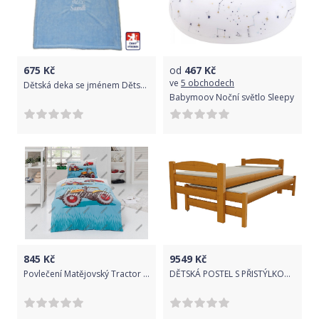
675
Kč
od
467
Kč
ve
5 obchodech
Dětská deka se jménem Dětský svět Lamová kombinovaná Samík
Babymoov Noční světlo Sleepy
845
Kč
9549
Kč
Povlečení Matějovský Tractor 200x140 cm
DĚTSKÁ POSTEL S PŘISTÝLKOU KÁJA MOŘENÍ OLŠE 200 x 80 cm