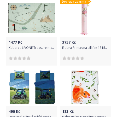
Doprava zdarma
1477
Kč
3757
Kč
Koberec LIVONE Treasure map 23700-0 100x160 cm zelená
Elobra Princezna Lillifee 131534 dětská stojací lampa
490
Kč
183
Kč
Detexpol Dětské svítící povlečení Traktor 140x200 cm
Baby Nellys Bavlněné prostěradlo 60 x 120 - Veverka