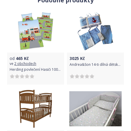
Podobné produkty
od
465
Kč
3025
Kč
ve
2 obchodech
Andrea&Son 14-ti dílná dětská sada
Herding povlečení Hasiči 100x135 cm 40x60 cm