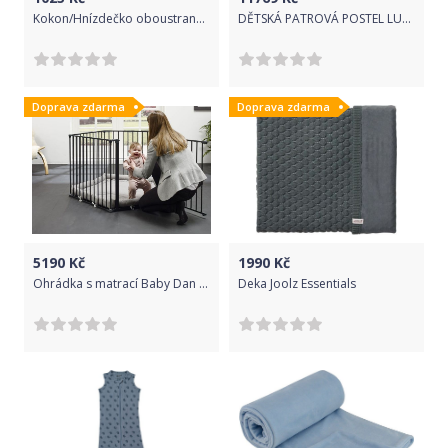
Kokon/Hnízdečko oboustranné - TROJÚHELNÍKY bílo-černé/Minky bílá
DĚTSKÁ PATROVÁ POSTEL LUBOŠ MOŘENÍ DUB 180 x 80 cm
Doprava zdarma
Doprava zdarma
5190
Kč
1990
Kč
Ohrádka s matrací Baby Dan Park a Kid
Deka Joolz Essentials