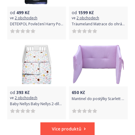
od
499
Kč
od
1599
Kč
ve
2 obchodech
ve
2 obchodech
DETEXPOL Povlečení Harry Potter Hrad Bavlna, 140/200, 70/80 cm
Träumeland Matrace do ohrádky play & dream 75x100 cm
od
393
Kč
650
Kč
ve
2 obchodech
Mantinel do postýlky Scarlett Vega - růžová
Baby Nellys Baby Nellys 2-dílné bavlněné povlečení - Kamarádi louky, bílá, 135x100 cm
Více produktů