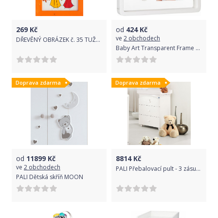
269
Kč
od
424
Kč
ve
2 obchodech
DŘEVĚNÝ OBRÁZEK č. 35 TUŽKY 20x25cm
Baby Art Transparent Frame Crystal
Doprava zdarma
Doprava zdarma
od
11899
Kč
8814
Kč
ve
2 obchodech
PALI Přebalovací pult - 3 zásuvky PRESTIGE-White-LITTLE STAR bílá
PALI Dětská skříň MOON