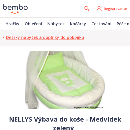
Registrovat se
Hračky
Oblečení
Nábytek
Kočárky
Cestování
Péče o
Dětský nábytek a doplňky do pokojíku
NELLYS Výbava do koše - Medvídek
zelený