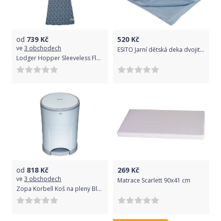
od
739
Kč
520
Kč
ve
3 obchodech
ESITO Jarní dětská deka dvojitá plyš jednobarevná, Barva modrá, Velikost 75 x 100 cm
Lodger Hopper Sleeveless Flame Tribe Ocean 68/80
od
818
Kč
269
Kč
ve
3 obchodech
Matrace Scarlett 90x41 cm
Zopa Korbell Koš na pleny Blue