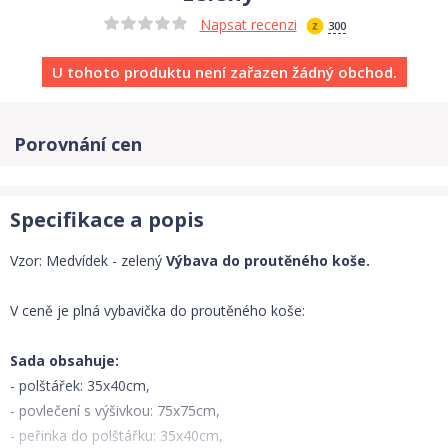
Napsat recenzi
300
U tohoto produktu není zařazen žádný obchod.
Porovnání cen
Specifikace a popis
Vzor: Medvídek - zelený
Výbava do proutěného koše.
V ceně je plná vybavička do proutěného koše:
Sada obsahuje:
- polštářek: 35x40cm,
- povlečení s výšivkou: 75x75cm,
- peřinka do polštářku: 35x40cm,