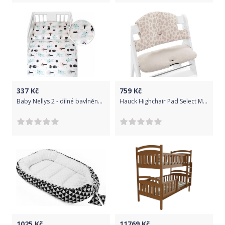
337
Kč
759
Kč
Baby Nellys 2 - dílné bavlněné povlečení - Srnečci, bílé, Velikost povlečení 135x100
Hauck Highchair Pad Select Muslin Leo Natural
1025
Kč
11769
Kč