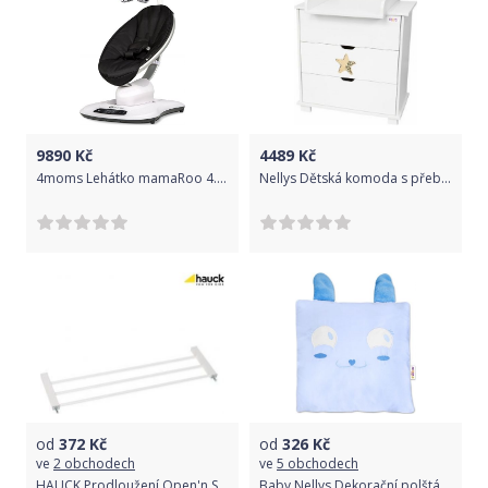
9890
Kč
4489
Kč
4moms Lehátko mamaRoo 4.0 Classic Black
Nellys Dětská komoda s přebalovácím pultem STAR - bílá
od
372
Kč
od
326
Kč
ve
2 obchodech
ve
5 obchodech
HAUCK Prodloužení Open'n Stop 21 cm - White
Baby Nellys Dekorační polštářek s oušky, 40x40cm - Pejsek