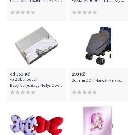
Childhome Toaletní taška Pink Copper
Polštářek do kočárku Dětský svět bílý s medvídkem
od
353
Kč
299
Kč
ve
2 obchodech
Bomimi DOFI Nánožník na kočárek šedý melange
Baby Nellys Baby Nellys Oboustranná deka Bavlna Velvet 100x75cm, ZOO - béžová