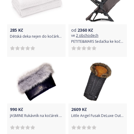
285
Kč
od
2360
Kč
ve
2 obchodech
Dětská deka nejen do kočárku bavlna - HÁČKOVANÁ bílá - Lorelli
PETITE&MARS Sedačka ke kočárku kombinovanému Vario Dark Grey 2019
990
Kč
2609
Kč
JASMINE Rukávník na kočárek Shiny - modrý
Little Angel Fusak DeLuxe Outlast černá/zlatý prošev/medová