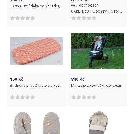
ve
7 obchodech
Dětská letní deka do kočárku, Dětský svět, hnědá
CARETERO | Doplňky | Nepromokavá folie na kočárek – nastavitelná rukojeť | Transparentní |
160
Kč
840
Kč
Bavlněné prostěradlo do kočárku Infantilo red/white polka dots
Ma-tata.cz Podložka do kočárku Značka kočárku: Britax B-Motion (B-Motion +)