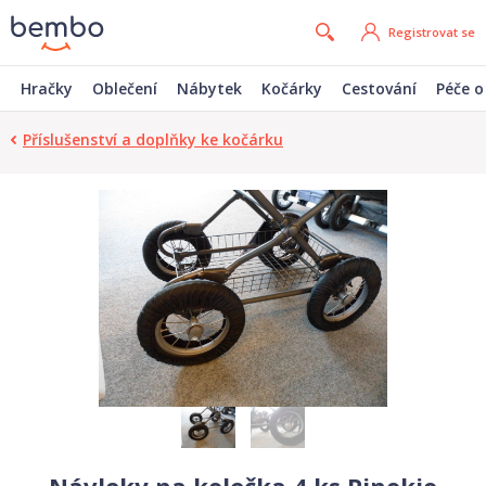
Registrovat se
Hračky
Oblečení
Nábytek
Kočárky
Cestování
Péče o
Příslušenství a doplňky ke kočárku
Návleky na kolečka 4 ks Pinokio