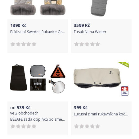
1390
Kč
3599
Kč
Bjällra of Sweden Rukavice Grey Golden
Fusak Nuna Winter
od
539
Kč
399
Kč
ve
2 obchodech
Luxusní zimní rukávník na kočárek, Dětský svět, ELEGANC BEIGE/GREY
BESAFE sada doplňků po směru FORWARD FACING PACKAGE