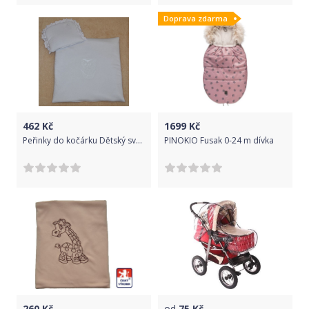
Doprava zdarma
462
Kč
1699
Kč
Peřinky do kočárku Dětský svět bílé se sovou
PINOKIO Fusak 0-24 m dívka
260
Kč
od
75
Kč