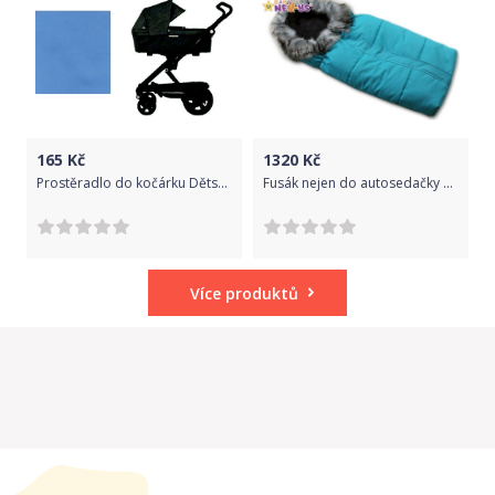
165
Kč
1320
Kč
Prostěradlo do kočárku Dětský svět XXL středně modré
Fusák nejen do autosedačky Baby Nellys ® ESKYMO s kožíškem LUX
Více produktů