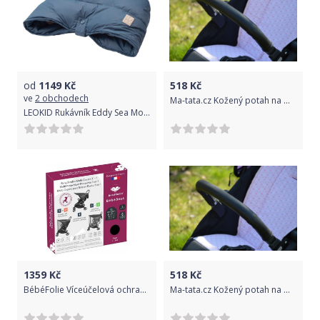
od
1149
Kč
518
Kč
ve
2 obchodech
Ma-tata.cz Kožený potah na madlo kočárku - dítě Značka kočárku: Maxi-Cosi, Barva: černá, Model kočárku: Mura 4
LEOKID Rukávník Eddy Sea Moss
1359
Kč
518
Kč
BébéFolie Víceúčelová ochrana 3v1 SLUNCE - DÉŠŤ - HMYZ Black
Ma-tata.cz Kožený potah na madlo kočárku - dítě Značka kočárku: Joolz, Barva: černá, Model kočárku: Geo 1