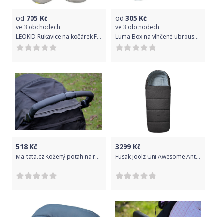
od
705
Kč
od
305
Kč
ve
3 obchodech
ve
3 obchodech
LEOKID Rukavice na kočárek Fantastic 2021
Luma Box na vlhčené ubrousky Celestial Blue
518
Kč
3299
Kč
Ma-tata.cz Kožený potah na rukojeť kočárku - rodič Značka kočárku: Britax, Barva: černá, Model kočárku: B-Motion 3 plus
Fusak Joolz Uni Awesome Anthracite