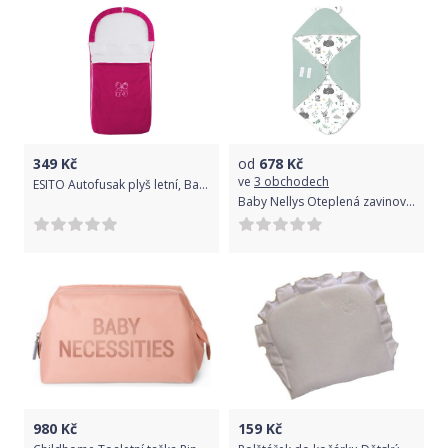
349
Kč
od
678
Kč
ve
3 obchodech
ESITO Autofusak plyš letní, Barva růžová, Velikost 85 x 42 cm
Baby Nellys Oteplená zavinov. deka s kapucí Velvet, 90 x 90cm, New Forest Friends - mátová
980
Kč
159
Kč