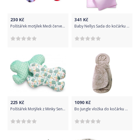
230
Kč
341
Kč
Polštářek motýlek Medi červená/kočky
Baby Nellys Sada do kočárku komplet 4D Sweet Dreams by Teddy - růžový
225
Kč
1090
Kč
Polštářek Motýlek z Minky Sensillo mátový ježci, Zelená
Bo Jungle vložka do kočárku B-Comfort Nest Taupe