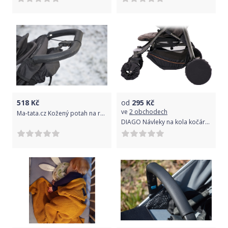
518
Kč
od
295
Kč
ve
2 obchodech
Ma-tata.cz Kožený potah na rukojeť kočárku - rodič Značka kočárku: Baby Jogger, Barva: černá, Model kočárku: Summit X3
DIAGO Návleky na kola kočárku 4 ks