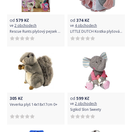
od
579
Kč
od
374
Kč
ve
2 obchodech
ve
4 obchodech
Rescue Runts plyšový pejsek Šmudlík Dalmatin 18cm
LITTLE DUTCH Kostka plyšová Květiny a motýli
305
Kč
od
599
Kč
ve
2 obchodech
Veverka plyš 14x18x17cm 0+
Sigikid Slon Sweety