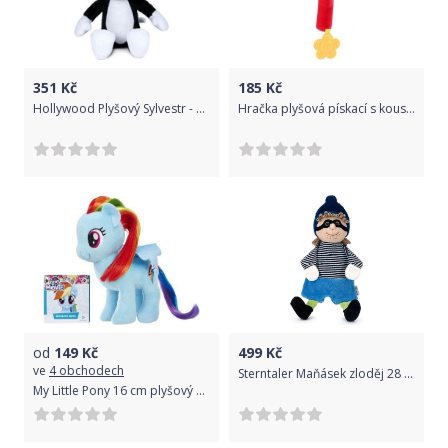
351
Kč
185
Kč
Hollywood Plyšový Sylvestr - Looney Tunes - 20 cm
Hračka plyšová pískací s kousátkem - BERUŠKA žluto-červená
od
149
Kč
499
Kč
ve
4 obchodech
Sterntaler Maňásek zloděj 28 cm 36944
My Little Pony 16 cm plyšový poník