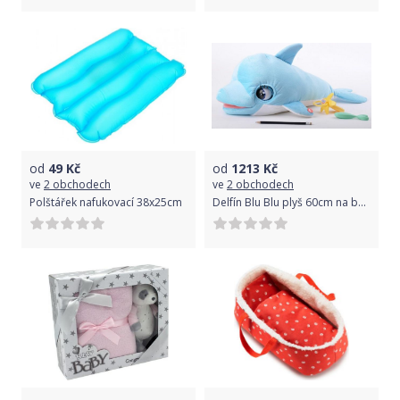
od
49
Kč
od
1213
Kč
ve
2 obchodech
ve
2 obchodech
Polštářek nafukovací 38x25cm
Delfín Blu Blu plyš 60cm na baterie se zvukem a doplňky