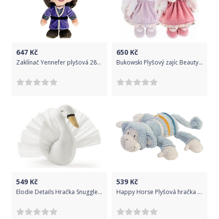
647
Kč
650
Kč
Zaklínač Yennefer plyšová 28cm
Bukowski Plyšový zajíc Beauty ve fialových šatech
549
Kč
539
Kč
Elodie Details Hračka Snuggle The Ugly Duckling
Happy Horse Plyšová hračka Opička Comfy n.1