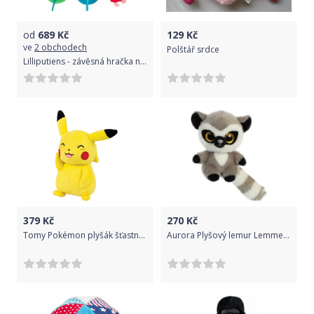
od
689
Kč
129
Kč
ve
2 obchodech
Polštář srdce
Lilliputiens - závěsná hračka na kočárek - Červená Karkulka
379
Kč
270
Kč
Tomy Pokémon plyšák šťastný Pikachu 20 cm
Aurora Plyšový lemur Lemmee Baby - YooHoo (12,5 cm)