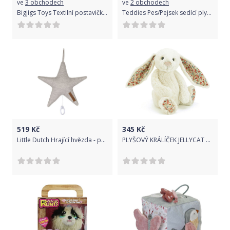
ve
3 obchodech
ve
2 obchodech
Bigjigs Toys Textilní postavička spirála Bigjigs Baby Králíček Bella
Teddies Pes/Pejsek sedící plyš 25cm na kartě v sáčku 0+
519
Kč
345
Kč
Little Dutch Hrající hvězda - pure grey
PLYŠOVÝ KRÁLÍČEK JELLYCAT S KYTIČKAMI, CREAM, 18 CM