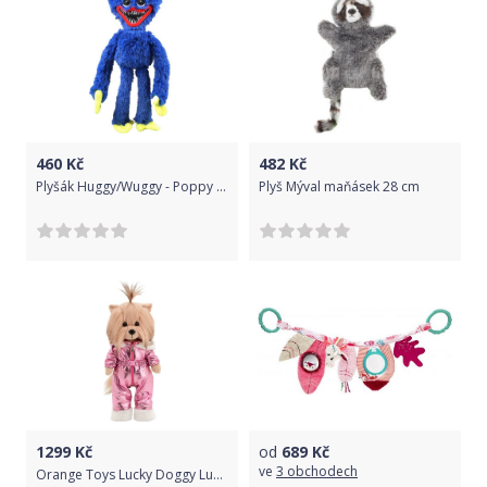
460
Kč
482
Kč
Plyšák Huggy/Wuggy - Poppy Playtime 40 cm
Plyš Mýval maňásek 28 cm
1299
Kč
od
689
Kč
ve
3 obchodech
Orange Toys Lucky Doggy Lucky Yoyo Mountain Stroll Yoyo s tělíčkem s kostřičkou LD2/081