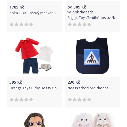
1785
Kč
od
309
Kč
ve
2 obchodech
Zolta OBŘÍ Plyšový medvěd 220 cm tmavě hnědé
Bigjigs Toys Textilní postavička Bigjigs Baby Králíček Bella Velký
595
Kč
230
Kč
Orange Toys Lucky Doggy clothing set Strawberry Ice Cream , Červená tepláková souprava L083
Noe Přechod pro chodce