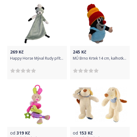
269
Kč
245
Kč
Happy Horse Mýval Rudy přítulka velikost: 26 cm
MÚ Brno Krtek 14 cm, kalhotky, kulich červeno-žlutý
od
319
Kč
od
153
Kč