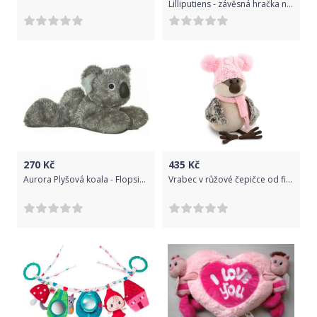
Lilliputiens - závěsná hračka na kočárek - jednorožec Louise
270
Kč
435
Kč
Aurora Plyšová koala - Flopsies Mini (20,5 cm)
Vrabec v růžové čepičce od firmy ORANGE TOYS