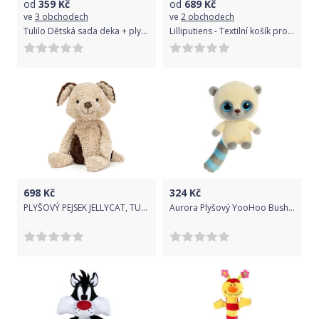
od
359
Kč
od
689
Kč
ve
3 obchodech
ve
2 obchodech
Tulilo Dětská sada deka + plyšová hračka Medvídek Panda - růžová
Lilliputiens - Textilní košík pro panenky
698
Kč
324
Kč
PLYŠOVÝ PEJSEK JELLYCAT, TUFFET, 31 CM
Aurora Plyšový YooHoo Bush Baby - YooHoo (20 cm)