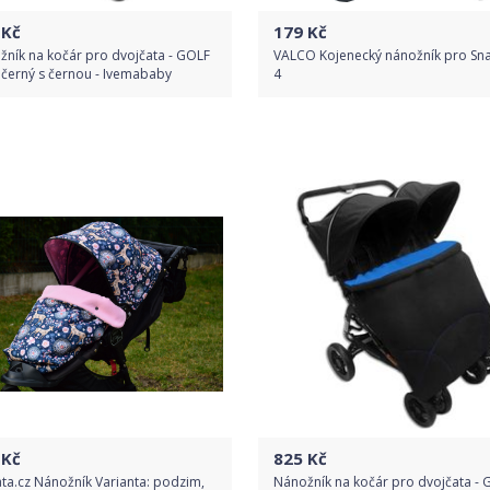
Kč
179
Kč
ník na kočár pro dvojčata - GOLF
VALCO Kojenecký nánožník pro Sna
černý s černou - Ivemababy
4
Do obchodu
Do obchodu
Detail produktu
Detail produktu
Kč
825
Kč
ta.cz Nánožník Varianta: podzim,
Nánožník na kočár pro dvojčata - 