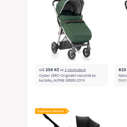
Detail produktu
od
250
Kč
825
ve
2 obchodech
Oyster ZERO Originální nánožník ke
Nánož
kočárku_ALPINE GREEN 2019
DUO 
Porovnat ceny
Doprava zdarma