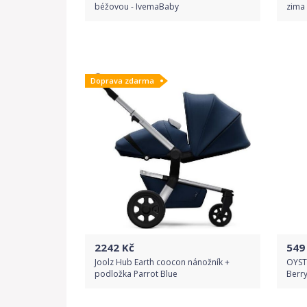
béžovou - IvemaBaby
zima 
Do obchodu
Doprava zdarma
Detail produktu
2242
Kč
549
Joolz Hub Earth coocon nánožník +
OYST
podložka Parrot Blue
Berr