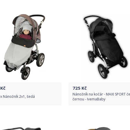
Do obchodu
Porovnat ceny
Detail produktu
Kč
725
Kč
Nánožník na kočár - MAXI SPORT če
x Nánožník 2v1, šedá
černou - IvemaBaby
Do obchodu
Do obchodu