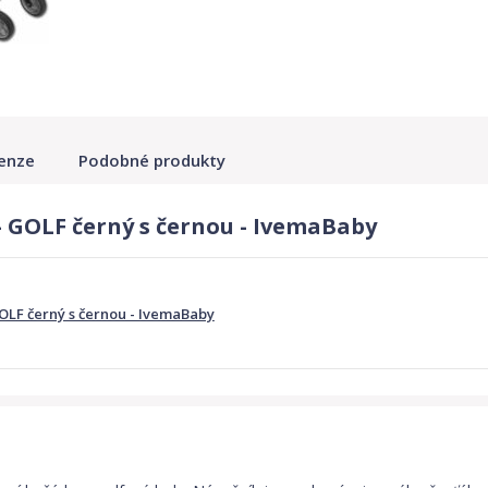
enze
Podobné produkty
- GOLF černý s černou - IvemaBaby
OLF černý s černou - IvemaBaby