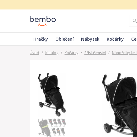
Hračky
Oblečení
Nábytek
Kočárky
Ce
Úvod
/
Katalog
/
Kočárky
/
Příslušenství
/
Nánožníky ke 