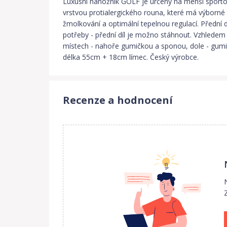
Luxusní nánožník GOLF je určený na menší sporto
vrstvou protialergického rouna, které má výborné t
žmolkování a optimální tepelnou regulací. Přední 
potřeby - přední díl je možno stáhnout. Vzhledem
místech - nahoře gumičkou a sponou, dole - gumi
délka 55cm + 18cm límec. Český výrobce.
Recenze a hodnocení