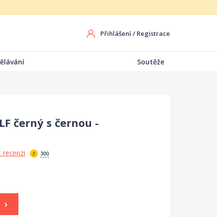
Přihlášení
/
Registrace
ělávání
Soutěže
F černý s černou -
 recenzi
300
o