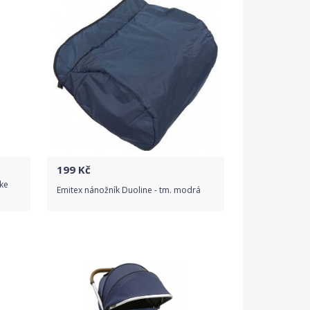
Detail produktu
199
Kč
ke
Emitex nánožník Duoline - tm. modrá
Do obchodu
Detail produktu