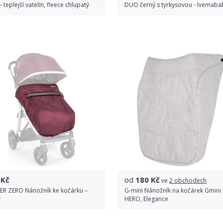
- teplejší vatelín, fleece chlupatý
DUO černý s tyrkysovou - Ivemaba
Do obchodu
Do obchodu
Detail produktu
Detail produktu
Kč
od
180
Kč
ve
2 obchodech
ER ZERO Nánožník ke kočárku –
G-mini Nánožník na kočárek Gmini
y
HERO, Elegance