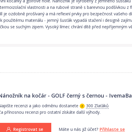
vní kočárky a golfové hole. Nánožník je vyrobený z jemného šusťák
ermoizolační vlastnosti a na rubové straně s barevnou podšívkou z fle
díl je ozdobně prošívaný a má reflexní prvky pro bezpečnost vašeho d
 k použitému materiálu - jemný šusťák vypadá stažení i designě zají
čkou se suchým zipem. Vysoký límec chrání dítě před nepříjemným vě
Nánožník na kočár - GOLF černý s černou - IvemaB
Napište recenzi a jako odměnu dostanete
300 Zlaťáků
Za přínosnou recenzi pro ostatní získáte další výhody.
Máte u nás již účet?
Přihlaste se
Registrovat se