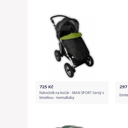
Do obchodu
Detail produktu
725
Kč
297
Nánožník na kočár - MAXI SPORT černý s
Emite
limetkou - IvemaBaby
Do obchodu