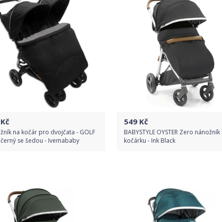
Detail produktu
Detail produktu
Kč
549
Kč
ník na kočár pro dvojčata - GOLF
BABYSTYLE OYSTER Zero nánožník 
černý se šedou - Ivemababy
kočárku - Ink Black
Do obchodu
Do obchodu
Detail produktu
Detail produktu