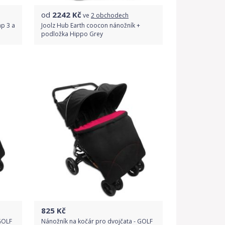
od
2242
Kč
ve
2 obchodech
p 3 a
Joolz Hub Earth coocon nánožník +
podložka Hippo Grey
Porovnat ceny
825
Kč
GOLF
Nánožník na kočár pro dvojčata - GOLF