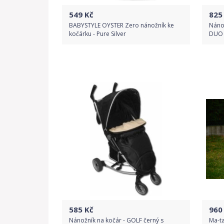
549
Kč
825
BABYSTYLE OYSTER Zero nánožník ke
Nánož
kočárku - Pure Silver
DUO 
Do obchodu
Detail produktu
585
Kč
960
Nánožník na kočár - GOLF černý s
Ma-ta