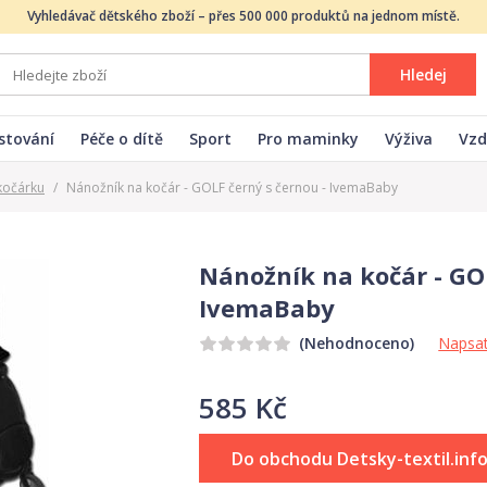
Vyhledávač dětského zboží – přes 500 000 produktů na jednom místě.
Hledej
stování
Péče o dítě
Sport
Pro maminky
Výživa
Vzd
kočárku
/
Nánožník na kočár - GOLF černý s černou - IvemaBaby
Nánožník na kočár - GOL
IvemaBaby
Napsat
(Nehodnoceno)
585 Kč
Do obchodu Detsky-textil.inf