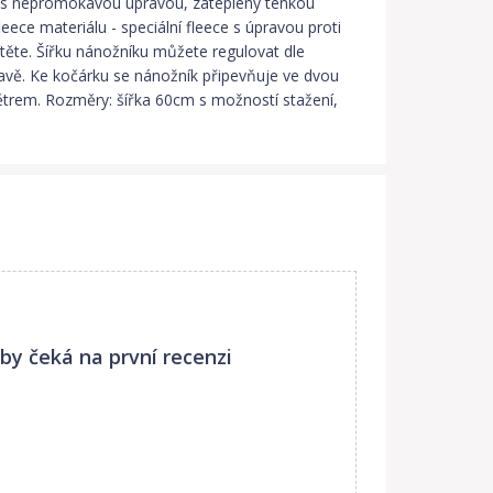
u s nepromokavou úpravou, zateplený tenkou
ece materiálu - speciální fleece s úpravou proti
ítěte. Šířku nánožníku můžete regulovat dle
mavě. Ke kočárku se nánožník připevňuje ve dvou
trem. Rozměry: šířka 60cm s možností stažení,
aby
čeká na první recenzi