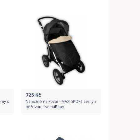
Do obchodu
Detail produktu
725
Kč
rný s
Nánožník na kočár - MAXI SPORT černý s
béžovou - IvemaBaby
Do obchodu