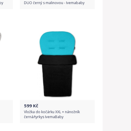
by
DUO černý s malinovou - Ivemababy
Do obchodu
Detail produktu
599
Kč
Vložka do kočárku XXL + nánožník
černá/tyrkys IvemaBaby