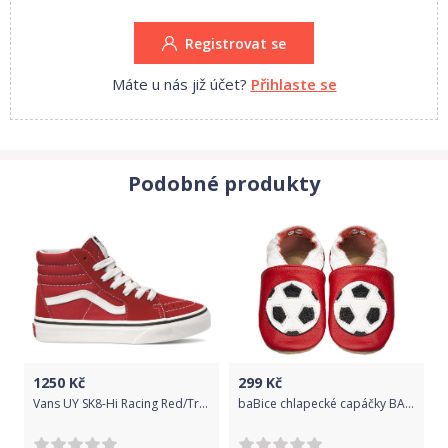
Registrovat se
Máte u nás již účet?
Přihlaste se
Podobné produkty
1250
Kč
299
Kč
Vans UY SK8-Hi Racing Red/True White 32
baBice chlapecké capáčky BA 092 16/17 červená