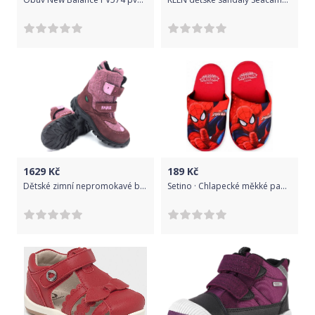
1629
Kč
189
Kč
Dětské zimní nepromokavé boty Fare 2646295 Velikost: 35
Setino · Chlapecké měkké papuče Spiderman EU 25 / 26 Červená