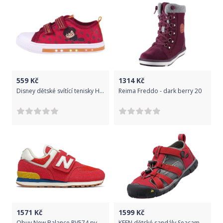
559
Kč
1314
Kč
Disney dětské svítící tenisky Harry Potter 2300004714 26 červená
Reima Freddo - dark berry 20
1571
Kč
1599
Kč
Obuv New Balance PV574 pv574-ha2 Velikost 28
KEEN dětské sandály Seacamp II CNX 1014470/1014478 35 červená