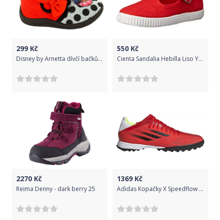
299
Kč
550
Kč
Disney by Arnetta dívčí bačkůrky Miraculous 22 červená
Cienta Sandalia Hebilla Liso Youth - Rojo 28
2270
Kč
1369
Kč
Reima Denny - dark berry 25
Adidas Kopačky X Speedflow 3 TF Červená / Černá, 41 1/3