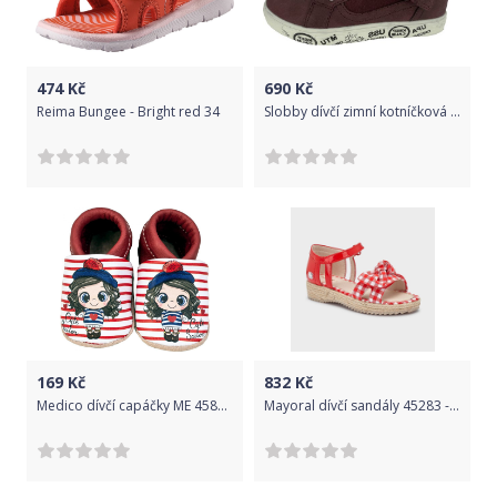
474
Kč
690
Kč
Reima Bungee - Bright red 34
Slobby dívčí zimní kotníčková obuv 161-2048-T1 25 vínová
169
Kč
832
Kč
Medico dívčí capáčky ME 4588 D 17.0 červená
Mayoral dívčí sandály 45283 - 046 Velikost: 34