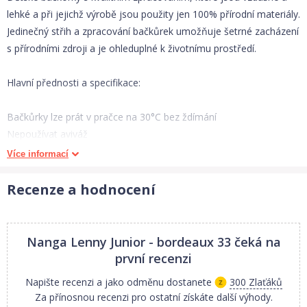
lehké a při jejichž výrobě jsou použity jen 100% přírodní materiály.
Jedinečný střih a zpracování bačkůrek umožňuje šetrné zacházení
s přírodními zdroji a je ohleduplné k životnímu prostředí.
Hlavní přednosti a specifikace:
Bačkůrky lze prát v pračce na 30°C bez ždímání
Nepoužívat aviváž
Nesušit v sušičce, na topení či na přímém slunci - hrozí poškození
Více informací
podrážky
Materiál: 100% bio bavlna, podrážka přírodní kaučuk
Recenze a hodnocení
Bačkůrky mají velmi tenkou podrážku, takže děti budou mít pocit
jako při chůzi naboso
Bačkůrky Nanga jsou vítězem testu dětských bačkůrek
Nanga Lenny Junior - bordeaux 33
čeká na
Německého časopisu OKO-TEST, kde zvítězili v konkurenci 12
první recenzi
dalších značek
Napište recenzi a jako odměnu dostanete
300 Zlaťáků
Za přínosnou recenzi pro ostatní získáte další výhody.