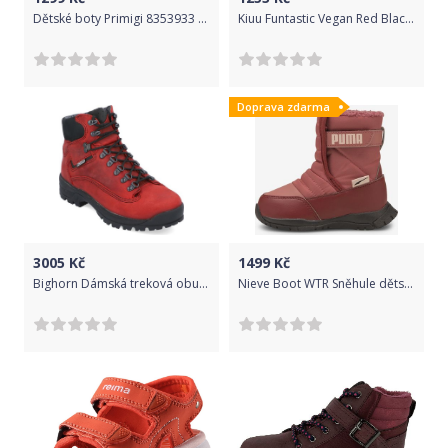
Dětské boty Primigi 8353933 Gore-Tex Velikost: 22
Kiuu Funtastic Vegan Red Black 29 191 68
Doprava zdarma
3005
Kč
1499
Kč
Bighorn Dámská treková obuv NEVADA 0722 červená, 37
Nieve Boot WTR Sněhule dětské Puma | Červená | Dívčí | 20