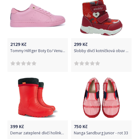
2129
Kč
299
Kč
Tommy Hilfiger Boty Eo/ Venus 1A1, Tbd 36
Slobby dívčí kotníčková obuv 160-2010-T1 21 červená
399
Kč
750
Kč
Demar zateplené dívčí holínky DINO B 20/21 červená
Nanga Sandburg Junior - rot 33