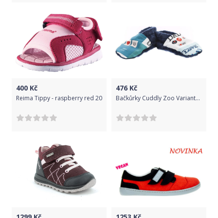
400
Kč
476
Kč
Reima Tippy - raspberry red 20
Bačkůrky Cuddly Zoo Varianta: Máma S světle - červená
1299
Kč
1253
Kč