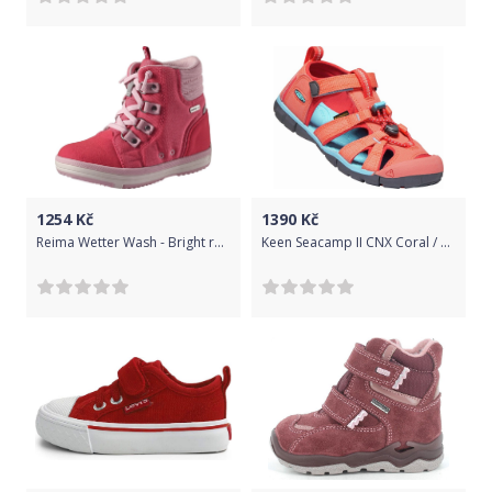
1254
Kč
1390
Kč
Reima Wetter Wash - Bright red 38
Keen Seacamp II CNX Coral / Poppy Red Velikost: 32/33