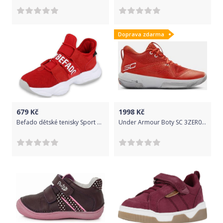
Doprava zdarma
679
Kč
1998
Kč
Befado dětské tenisky Sport Modern 516X064/516Y064/516Q064 26 červená
Under Armour Boty SC 3ZER0 IV-RED 40,5