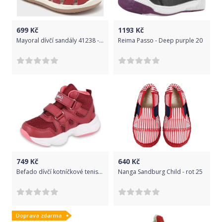
699
Kč
1193
Kč
Mayoral dívčí sandály 41238 - 047 Velikost: 19
Reima Passo - Deep purple 20
749
Kč
640
Kč
Befado dívčí kotníčkové tenisky Sport 516X053/516Y053 27 červená
Nanga Sandburg Child - rot 25
Doprava zdarma