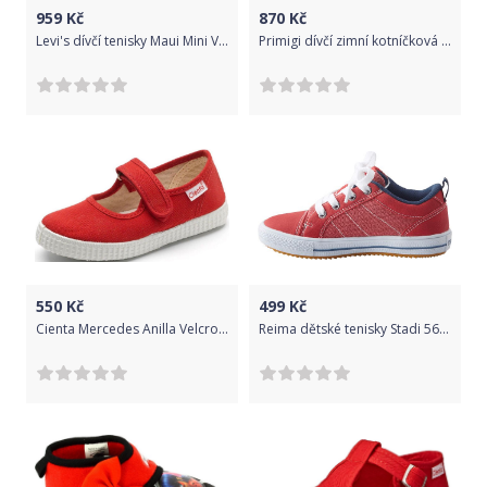
959
Kč
870
Kč
Levi's dívčí tenisky Maui Mini VORI0007T_1 23 červená
Primigi dívčí zimní kotníčková obuv s Goretex membránou 8366044 22 vínová
550
Kč
499
Kč
Cienta Mercedes Anilla Velcro Liso Youth - Rojo 30
Reima dětské tenisky Stadi 569429-3830 30 červená