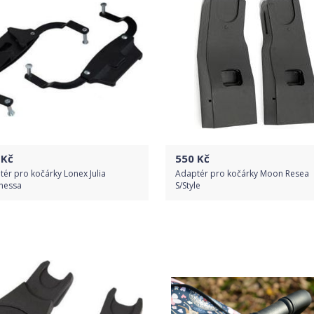
Kč
550
Kč
ér pro kočárky Lonex Julia
Adaptér pro kočárky Moon Resea
nessa
S/Style
Do obchodu
Do obchodu
Detail produktu
Detail produktu