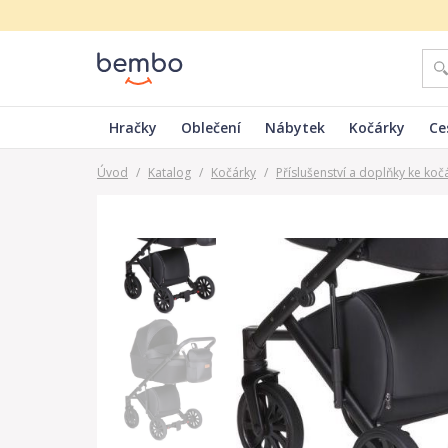
Hračky
Oblečení
Nábytek
Kočárky
Ce
Úvod
/
Katalog
/
Kočárky
/
Příslušenství a doplňky ke koč