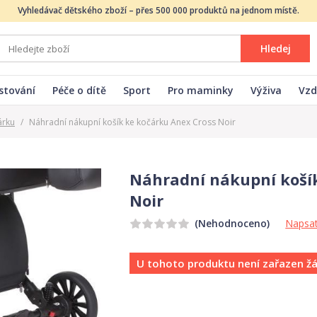
Vyhledávač dětského zboží – přes 500 000 produktů na jednom místě.
Hledej
stování
Péče o dítě
Sport
Pro maminky
Výživa
Vzd
árku
/
Náhradní nákupní košík ke kočárku Anex Cross Noir
Náhradní nákupní košík
Noir
Napsat
(Nehodnoceno)
U tohoto produktu není zařazen ž