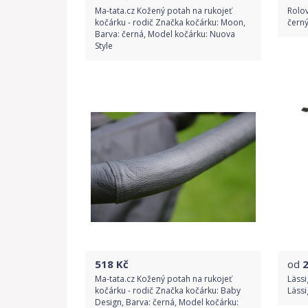
Ma-tata.cz Kožený potah na rukojeť
Rolov
kočárku - rodič Značka kočárku: Moon,
čern
Barva: černá, Model kočárku: Nuova
Style
Do obchodu
Detail produktu
518
Kč
od
Ma-tata.cz Kožený potah na rukojeť
Lässi
kočárku - rodič Značka kočárku: Baby
Lässi
Design, Barva: černá, Model kočárku: