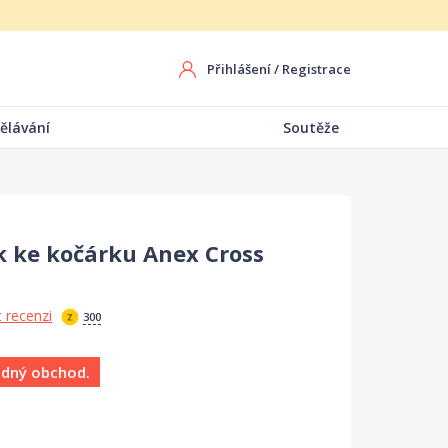
Přihlášení
/
Registrace
ělávání
Soutěže
 ke kočárku Anex Cross
 recenzi
300
ádný obchod.