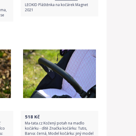
LEOKID Pláštěnka na kočárek Magnet
ama,
2021
lse
Porovnat ceny
518
Kč
ť
Ma-tata.cz Kožený potah na madlo
lco
kočárku - dítě Značka kočárku: Tutis,
u:
Barva: černá, Model kočárku: jiný model