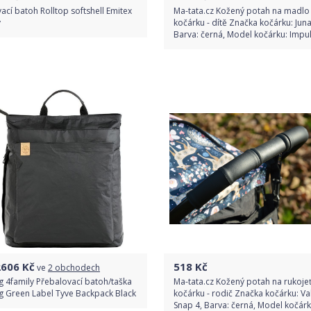
ací batoh Rolltop softshell Emitex
Ma-tata.cz Kožený potah na madlo
ý
kočárku - dítě Značka kočárku: Jun
Barva: černá, Model kočárku: Impu
Do obchodu
Do obchodu
Detail produktu
Detail produktu
2606
Kč
518
Kč
ve
2 obchodech
g 4family Přebalovací batoh/taška
Ma-tata.cz Kožený potah na rukoje
g Green Label Tyve Backpack Black
kočárku - rodič Značka kočárku: Va
Snap 4, Barva: černá, Model kočárk