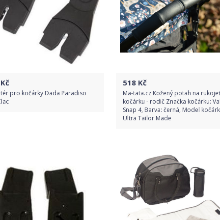
Kč
518
Kč
tér pro kočárky Dada Paradiso
Ma-tata.cz Kožený potah na rukoje
Clac
kočárku - rodič Značka kočárku: Va
Snap 4, Barva: černá, Model kočárk
Ultra Tailor Made
Do obchodu
Do obchodu
Detail produktu
Detail produktu