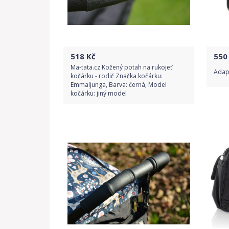
518
Kč
550
Ma-tata.cz Kožený potah na rukojeť
Adap
kočárku - rodič Značka kočárku:
Emmaljunga, Barva: černá, Model
kočárku: jiný model
Do obchodu
Detail produktu