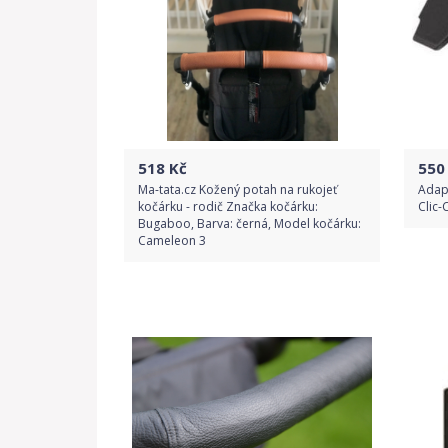
518
Kč
550
Ma-tata.cz Kožený potah na rukojeť
Adap
kočárku - rodič Značka kočárku:
Clic-
Bugaboo, Barva: černá, Model kočárku:
Cameleon 3
Do obchodu
Detail produktu