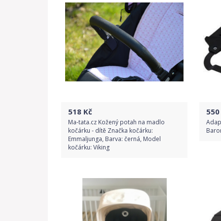
518
Kč
550
Ma-tata.cz Kožený potah na madlo
Adapt
kočárku - dítě Značka kočárku:
Baro
Emmaljunga, Barva: černá, Model
kočárku: Viking
Do obchodu
Detail produktu