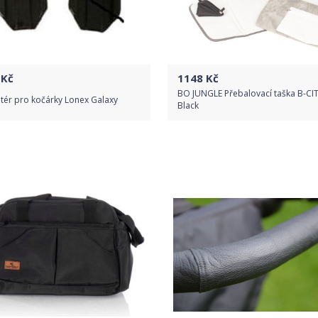
Kč
1148
Kč
BO JUNGLE Přebalovací taška B-CI
tér pro kočárky Lonex Galaxy
Black
Do obchodu
Do obchodu
Detail produktu
Detail produktu