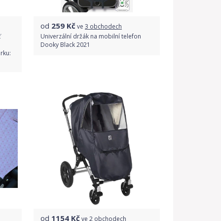
od
259
Kč
ve
3 obchodech
ť
Univerzální držák na mobilní telefon
Dooky Black 2021
rku:
Porovnat ceny
od
1154
Kč
ve
2 obchodech