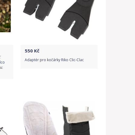
550
Kč
ť
Adaptér pro kočárky Riko Clic-Clac
lco
u:
Do obchodu
Detail produktu