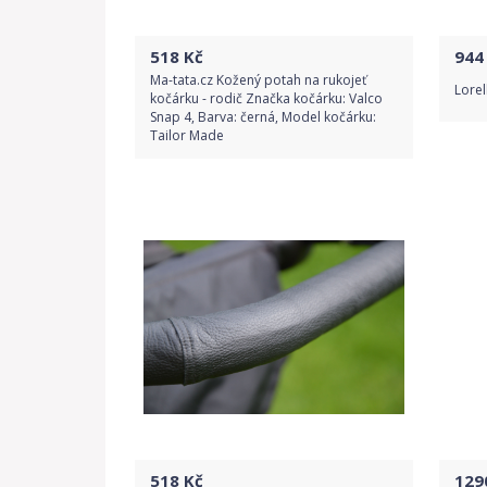
518
Kč
944
Ma-tata.cz Kožený potah na rukojeť
Lore
kočárku - rodič Značka kočárku: Valco
Snap 4, Barva: černá, Model kočárku:
Tailor Made
Do obchodu
Detail produktu
518
Kč
129