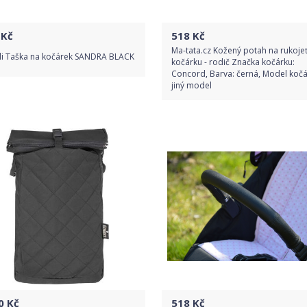
Kč
518
Kč
Ma-tata.cz Kožený potah na rukoje
lli Taška na kočárek SANDRA BLACK
kočárku - rodič Značka kočárku:
Concord, Barva: černá, Model kočá
jiný model
Do obchodu
Do obchodu
Detail produktu
Detail produktu
0
Kč
518
Kč