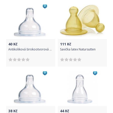
40
Kč
111
Kč
Antikoliková širokootvorová savička Canpol Babies, 6m+
Savička latex Natursutten
38
Kč
44
Kč