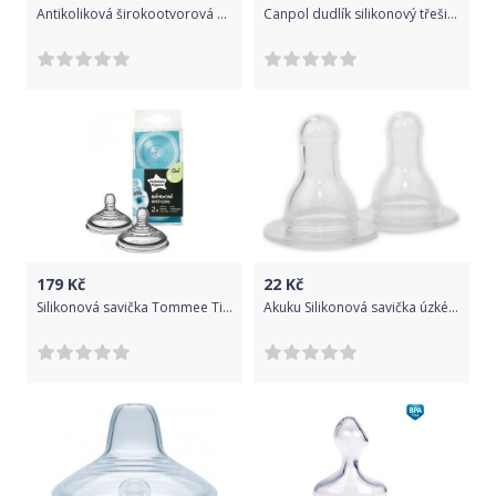
Antikoliková širokootvorová savička Canpol Babies, 6m+
Canpol dudlík silikonový třešinka 2ks Trojprůtokový
179
Kč
22
Kč
Silikonová savička Tommee Tippee Advanced 0 +, 2 ks
Akuku Silikonová savička úzké hrdlo - 6-18 m