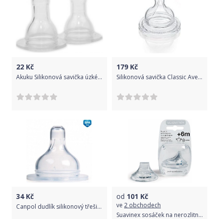
22
Kč
179
Kč
Akuku Silikonová savička úzké hrdlo - 6-18 m
Silikonová savička Classic Avent - 1 otvor
34
Kč
od
101
Kč
ve
2 obchodech
Canpol dudlík silikonový třešinka široký 1ks Kaše
Suavinex sosáček na nerozlitný hrneček silikon bílá