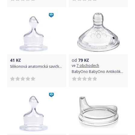
41
Kč
od
79
Kč
ve
7 obchodech
Silikonová anatomická savička 2 ks Canpol Babies, 0m+
BabyOno BabyOno Antikoliková savička Natural - 0m+