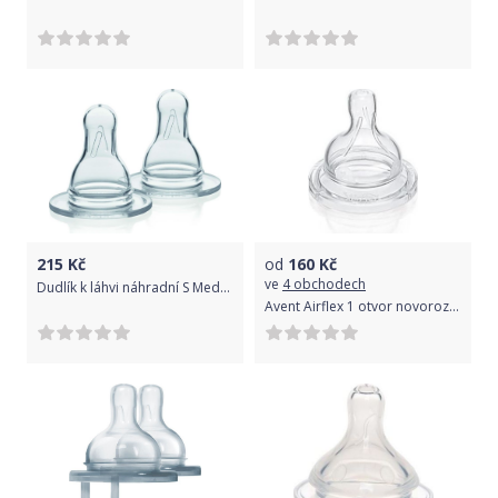
215
Kč
od
160
Kč
ve
4 obchodech
Dudlík k láhvi náhradní S Medela
Avent Airflex 1 otvor novorozenecký průtok dudlík silikon 2 ks