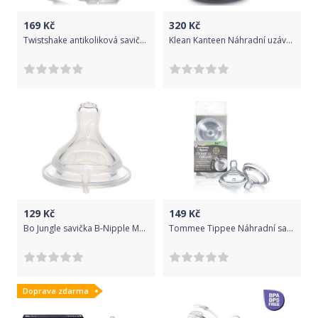
169
Kč
320
Kč
Twistshake antikoliková savička LARGE 4+
Klean Kanteen Náhradní uzávěr na lahev- Chug Cap uni
129
Kč
149
Kč
Bo Jungle savička B-Nipple MEDIUM
Tommee Tippee Náhradní savičky Tomme Tippee C2N 0+ pomalý průtok
Doprava zdarma