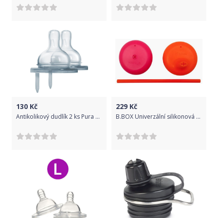
130
Kč
229
Kč
Antikolikový dudlík 2 ks Pura Natural Vent Rychlý Průtok
B.BOX Univerzální silikonová víčka - růžová/oranžová