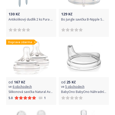
130
Kč
129
Kč
Antikolikový dudlík 2 ks Pura Natural Vent Střední Průtok
Bo Jungle savička B-Nipple SMALL
Doprava zdarma
od
167
Kč
od
25
Kč
ve
6 obchodech
ve
5 obchodech
Silikonová savička Natural Avent - 3 m+
BabyOno BabyOno Náhradní náustek k láhvičce nr. kat.1049
1
5.0