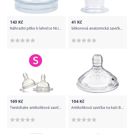
143
Kč
41
Kč
Náhradní pítko k lahvičce NUK Nature Sense - 2 ks, Transparentní
Silikonová anatomická savička 2 ks Canpol Babies, 6m+
169
Kč
104
Kč
Twistshake antikoliková savička SMALL 0+
Antikoliková savička na kaši Baby Ono Natural - 6m+