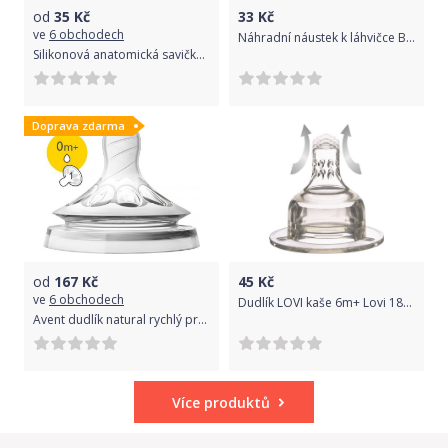
od
35
Kč
33
Kč
ve
6 obchodech
Náhradní náustek k láhvičce Baby Ono nr. kat.1049
Silikonová anatomická savička 2 ks Canpol Babies, 6m+
Doprava zdarma
od
167
Kč
45
Kč
ve
6 obchodech
Dudlík LOVI kaše 6m+ Lovi 18/723
Avent dudlík natural rychlý průtok 2 ks bílá
Více produktů