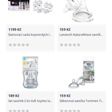
1199
Kč
159
Kč
Startovací sada kojeneckých lahviček Tommee Tippee Ultra
Lansinoh NaturalWave savička L (rychlý průtok) 2ks
189
Kč
159
Kč
Set saviček 2 ks Vulli Sophie la girafe
Silikonová savička Tommee Tippee C2N 0 +, 2 ks - 0/3měsíců