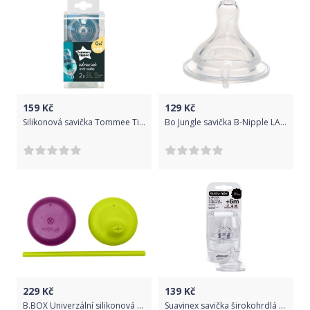
159
Kč
129
Kč
Silikonová savička Tommee Tippee Advanced 0 +, 2 ks
Bo Jungle savička B-Nipple LARGE
229
Kč
139
Kč
B.BOX Univerzální silikonová víčka - fialová/zelená
Suavinex savička širokohrdlá anatomická silikon 2 ks bílá