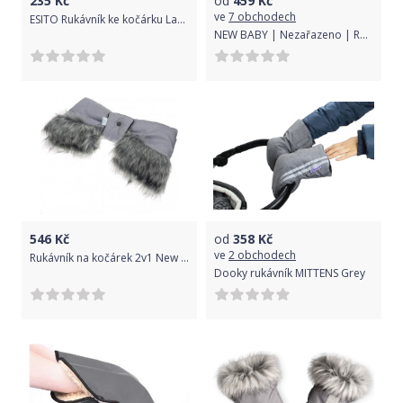
235
Kč
od
459
Kč
ve
7 obchodech
ESITO Rukávník ke kočárku Lara, Barva šedá / sytá růžová
NEW BABY | Nezařazeno | Rukávník na kočárek 2v1 New Baby s kožešinkou grey | Šedá |
546
Kč
od
358
Kč
ve
2 obchodech
Rukávník na kočárek 2v1 New Baby s kožešinkou grey, Šedá
Dooky rukávník MITTENS Grey