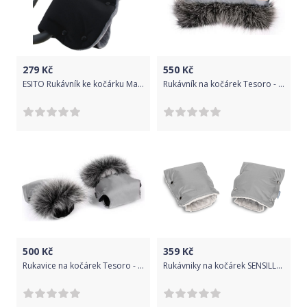
279
Kč
550
Kč
ESITO Rukávník ke kočárku Magna, Barva černá / šedá, Velikost 45 x 53 cm
Rukávník na kočárek Tesoro - steel grey + light grey
500
Kč
359
Kč
Rukavice na kočárek Tesoro - steel grey + black
Rukávniky na kočárek SENSILLO - 2ks, barva šedá