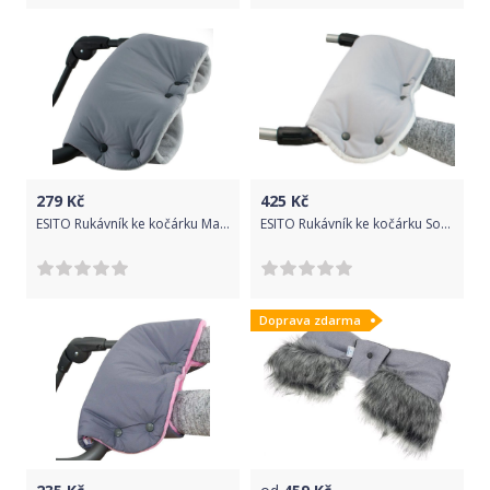
279
Kč
425
Kč
ESITO Rukávník ke kočárku Magna, Barva šedá / stříbrná, Velikost 45 x 53 cm
ESITO Rukávník ke kočárku Softshell, Barva šedá / smetanová, Velikost 45 x 53 cm
Doprava zdarma