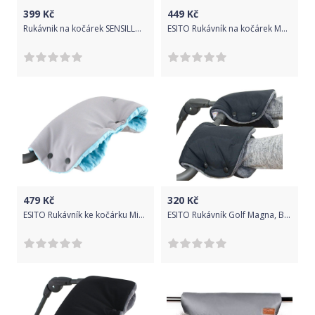
399
Kč
449
Kč
Rukávnik na kočárek SENSILLO, na obe ruky, barva světle šedá
ESITO Rukávník na kočárek Magna softshell s reflexem, Barva černá / šedá, Velikost 45 x 53 cm
479
Kč
320
Kč
ESITO Rukávník ke kočárku Minky softshell, Barva šedá / modrá, Velikost 45 x 53 cm
ESITO Rukávník Golf Magna, Barva černá / šedá, Velikost 2 x 45x25 cm