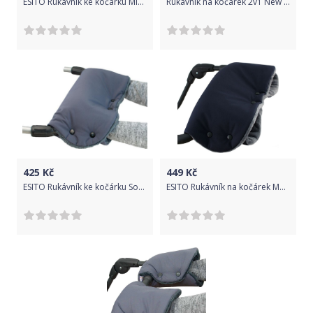
ESITO Rukávník ke kočárku Minky softshell, Barva šedá / lososová, Velikost 45 x 53 cm
Rukávník na kočárek 2v1 New Baby s kožešinkou graphite, Šedá
425
Kč
449
Kč
ESITO Rukávník ke kočárku Softshell, Barva tmavě šedá / šedá, Velikost 45 x 53 cm
ESITO Rukávník na kočárek Magna softshell, Barva tmavě šedá / šedá, Velikost 45 x 53 cm