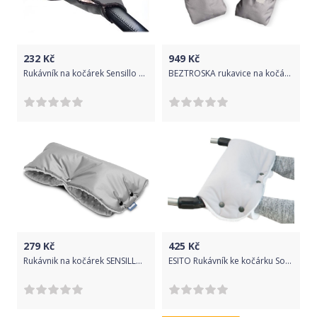
232
Kč
949
Kč
Rukávník na kočárek Sensillo 40x45 graphite, Šedá
BEZTROSKA rukavice na kočárek s kožešinou dove grey
279
Kč
425
Kč
Rukávnik na kočárek SENSILLO, na obe ruky, barva šedá
ESITO Rukávník ke kočárku Softshell, Barva šedá / bílá, Velikost 45 x 53 cm