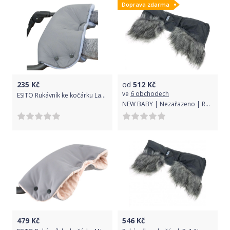
Doprava zdarma
235
Kč
od
512
Kč
ve
6 obchodech
ESITO Rukávník ke kočárku Lara, Barva šedá / modrá
NEW BABY | Nezařazeno | Rukávník na kočárek 2v1 New Baby s kožešinkou graphite | Šedá |
479
Kč
546
Kč