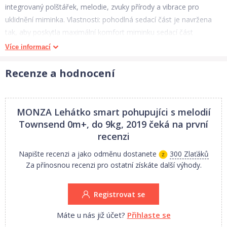
integrovaný polštářek, melodie, zvuky přírody a vibrace pro
uklidnění miminka. Vlastnosti: pohodlná sedací část je navržena
tak, aby poskytla maximální komfort miminku sedací část
obsahuje odnímatelnou opěrku hlavy, integrovaný polštářek a
Více informací
textilie podporující proudění vzduchu pro pohodlné a svěží
prostředí lehátko je vybaveno technologií Automatic Bounce™,
Recenze a hodnocení
která vytváří jemný pohyb nahoru a dolů, což simuluje přirozený
pohyb v maminčině náručí po dobu 30 minut na výběr jsou 2
režimy pohupování – jemné nebo výraznější pohupování
MONZA Lehátko smart pohupujíci s melodií
technologie HybriDrive™ zaručí dvakrát delší výdrž baterií oproti
Townsend 0m+, do 9kg, 2019
čeká na první
obyčejným lehátkům 8 melodií a 3 přírodní zvuky, včetně bílého
recenzi
šumu odnímatelná hrazdička se 2 hračkami pro snadnější přístup
Napište recenzi a jako odměnu dostanete
300 Zlaťáků
k miminku 3-bodový bezpečnostní pás lehátko vyžaduje použití 3
Za přínosnou recenzi pro ostatní získáte další výhody.
c (LR14) baterií, které nejsou součástí balení textilie lze prát v
pračce protiskluzové nožičky lehátko je vhodné pro děti od
Registrovat se
narození až do 9 kg rozměry produktu: 55,9 cm x 45,7 cm x 12,1
cm
Máte u nás již účet?
Přihlaste se