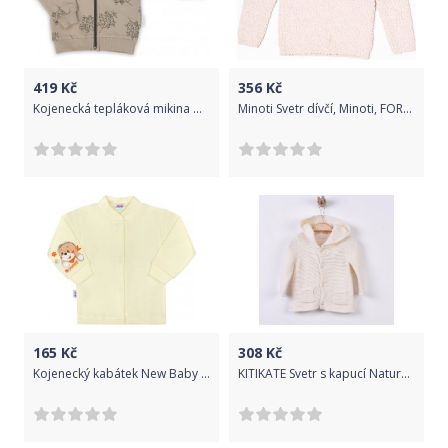
419
Kč
356
Kč
Kojenecká tepláková mikina Nicol Ella béžová, Béžová, 74 (6-9m)
Minoti Svetr dívčí, Minoti, FOREST 11, krémová - 92/98
165
Kč
308
Kč
Kojenecký kabátek New Baby puppy béžový, Béžová, 68 (4-6m)
KITIKATE Svetr s kapucí Natural 62