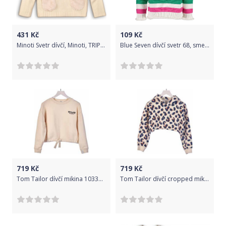
431
Kč
109
Kč
Minoti Svetr dívčí, Minoti, TRIP 2, béžová
Blue Seven dívčí svetr 68, smetanová
719
Kč
719
Kč
Tom Tailor dívčí mikina 1033115 Velikost: 128
Tom Tailor dívčí cropped mikina 1033117 Velikost: 128