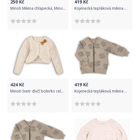
250
Kč
419
Kč
Minoti Mikina chlapecká, Minoti, ADVENTURE 5, béžová - 74/80
Kojenecká tepláková mikina Nicol Ella béžová, Béžová, 56 (0-3m)
424
Kč
419
Kč
Minoti Svetr dívčí bolerko celopropínací, Minoti, TIME 3, krémová - 92/98
Kojenecká tepláková mikina Nicol Ella béžová