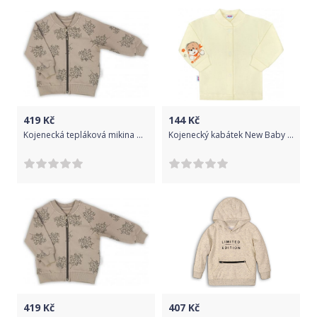
419
Kč
144
Kč
Kojenecká tepláková mikina Nicol Ella béžová, Béžová, 92 (18-24m)
Kojenecký kabátek New Baby puppy béžový, Béžová, 56 (0-3m)
419
Kč
407
Kč