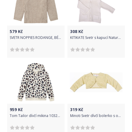
579
Kč
308
Kč
SVETR NOPPIES RODANGE, BÉŽOVÝ Velikost: 74
KITIKATE Svetr s kapucí Natural 74
959
Kč
319
Kč
Tom Tailor dívčí mikina 1032970 Velikost: 92/98
Minoti Svetr dívčí bolerko s ozdobnými lemy, Minoti, ODYSSEY 7, krémová - 92/98