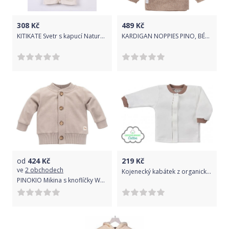
308
Kč
489
Kč
KITIKATE Svetr s kapucí Natural 68
KARDIGAN NOPPIES PINO, BÉŽOVÝ Velikost: 56
od
424
Kč
219
Kč
ve
2 obchodech
Kojenecký kabátek z organické bavlny Koala Lesní Přítel béžový, Béžová, 74 (6-9m)
PINOKIO Mikina s knoflíčky Wooden Pony z organické bavlny beige vel. 68