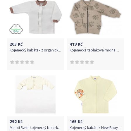
203
Kč
419
Kč
Kojenecký kabátek z organické bavlny Koala Lesní Přítel béžový, Béžová, 68 (4-6m)
Kojenecká tepláková mikina Nicol Ella béžová, Béžová, 68 (4-6m)
292
Kč
165
Kč
Minoti Svetr kojenecký bolerko, Minoti, BOW 8, béžová - 86/92
Kojenecký kabátek New Baby puppy béžový, Béžová, 74 (6-9m)