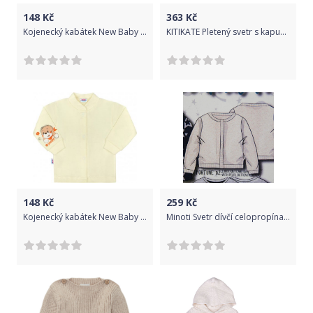
148
Kč
363
Kč
Kojenecký kabátek New Baby puppy béžový, Béžová, 62 (3-6m)
KITIKATE Pletený svetr s kapucí ecru, vel. 80
148
Kč
259
Kč
Kojenecký kabátek New Baby puppy béžový, Béžová, 50
Minoti Svetr dívčí celopropínací, Minoti, FORTUNE 2, krémová