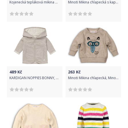
Kojenecká tepláková mikina Nicol Ella béžová, Béžová, 86 (12-18m)
Minoti Mikina chlapecká s kapucí, Minoti, LIMIT 13, béžová
489
Kč
263
Kč
KARDIGAN NOPPIES BONNY, BÉŽOVÝ Velikost: 50
Minoti Mikina chlapecká, Minoti, ADVENTURE 5, béžová - 86/92