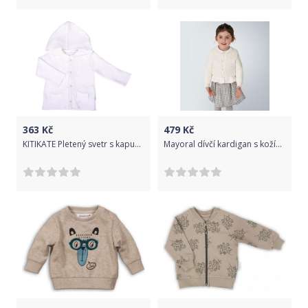
363
Kč
479
Kč
KITIKATE Pletený svetr s kapucí ecru, vel. 74
Mayoral dívčí kardigan s kožíškem 4353 - 032 Velikost: 92