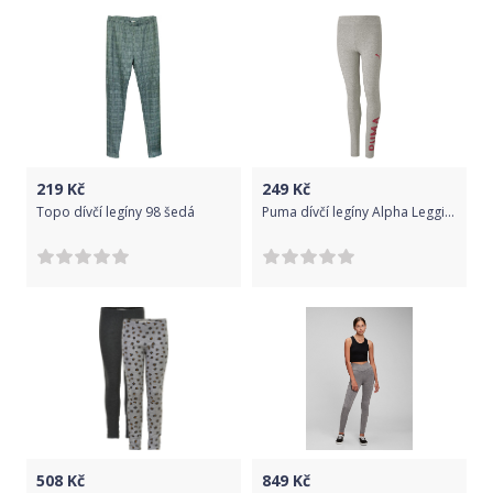
219
Kč
249
Kč
Topo dívčí legíny 98 šedá
Puma dívčí legíny Alpha Leggings G Light Gray Heather 110 šedá
508
Kč
849
Kč