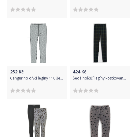
252
Kč
424
Kč
Cangurino dívčí legíny 110 šedá
Šedé holčičí legíny kostkované organic GAP - 116-128