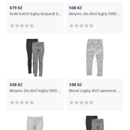
679
Kč
508
Kč
Šedé holčičí legíny leopardí GAP - 98-110
Minymo 2ks dívčí legíny 5900 - 131 Velikost: 134
508
Kč
398
Kč
Minymo 2ks dívčí legíny 5900 - 131 Velikost: 122
Minoti Legíny dívčí sametové, Minoti, ARTISAN 7, šedá - 98/104