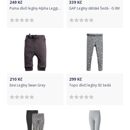
249
Kč
339
Kč
Puma dívčí legíny Alpha Leggings G Light Gray Heather 116 šedá
GAP Legíny dětské Šedá - 0-3M
210
Kč
299
Kč
Eevi Legíny Swan Grey
Topo dívčí legíny 92 šedá