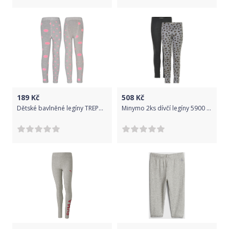
189
Kč
508
Kč
Dětské bavlněné legíny TREPON KATKA Šedý melír Velikost: 92-98
Minymo 2ks dívčí legíny 5900 - 131 Velikost: 92