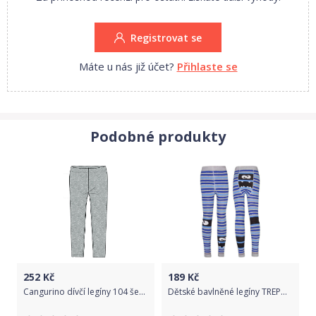
Registrovat se
Máte u nás již účet?
Přihlaste se
Podobné produkty
252
Kč
189
Kč
Cangurino dívčí legíny 104 šedá
Dětské bavlněné legíny TREPON STRAŠÍK Šedé Velikost: 122-128