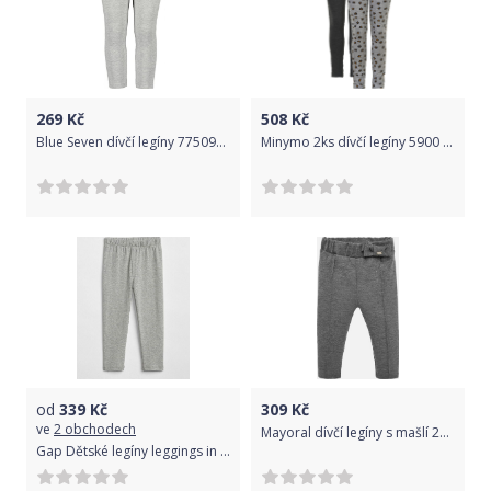
269
Kč
508
Kč
Blue Seven dívčí legíny 775097 X 92 šedá
Minymo 2ks dívčí legíny 5900 - 131 Velikost: 110
od
339
Kč
309
Kč
ve
2 obchodech
Mayoral dívčí legíny s mašlí 2505 Velikost: 12 / 80
Gap Dětské legíny leggings in stretch jersey 4YRS