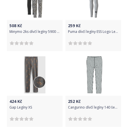
508
Kč
259
Kč
Minymo 2ks dívčí legíny 5900 - 131 Velikost: 140
Puma dívčí legíny ESS Logo Leggings 104 šedá
424
Kč
252
Kč
Gap Legíny XS
Cangurino dívčí legíny 140 šedá