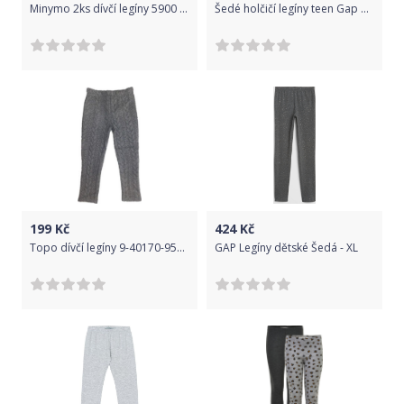
Minymo 2ks dívčí legíny 5900 - 131 Velikost: 80
Šedé holčičí legíny teen Gap fit - 128
199
Kč
424
Kč
Topo dívčí legíny 9-40170-956 92 šedá
GAP Legíny dětské Šedá - XL