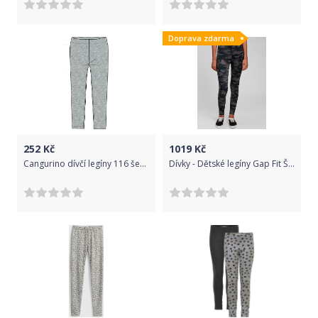
Doprava zdarma
252
Kč
1019
Kč
Cangurino dívčí legíny 116 šedá
Dívky - Dětské legíny Gap Fit Šedá - 140