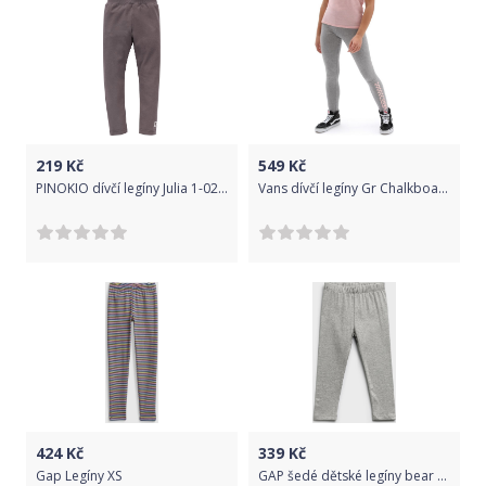
219
Kč
549
Kč
PINOKIO dívčí legíny Julia 1-02-2106-550N-GF 92 šedá
Vans dívčí legíny Gr Chalkboard II Leggins Girls Grey Heather/Powder Pink VN0A5ATXYYI S šedá
424
Kč
339
Kč
Gap Legíny XS
GAP šedé dětské legíny bear - 12-18M