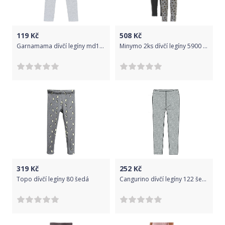
119
Kč
508
Kč
Garnamama dívčí legíny md115969_fm1 122 šedá
Minymo 2ks dívčí legíny 5900 - 131 Velikost: 128
319
Kč
252
Kč
Topo dívčí legíny 80 šedá
Cangurino dívčí legíny 122 šedá