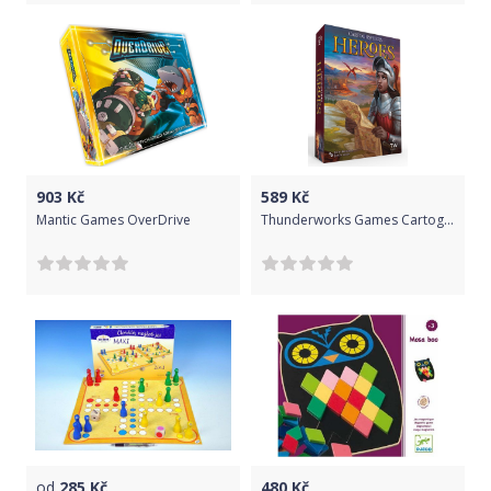
903
Kč
589
Kč
Mantic Games OverDrive
Thunderworks Games Cartographers: Heroes
od
285
Kč
480
Kč