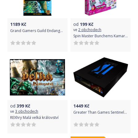
1189
Kč
od
199
Kč
ve
2 obchodech
Grand Gamers Guild Endangered: New Species
Spin Master Bunchems Kamarádi Krokodýl
od
399
Kč
1449
Kč
ve
3 obchodech
Greater Than Games Sentinels of the Multiverse: 5th Anniversary Foil Villain Collection
REXhry Malá velká království