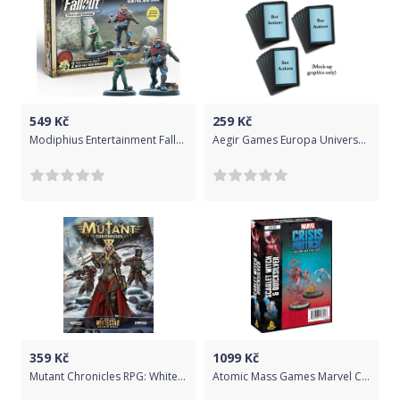
549
Kč
259
Kč
Modiphius Entertainment Fallout: Wasteland Warfare - Super Mutants: Tabitha and Raul
Aegir Games Europa Universalis: Price of Power Extra Bot Decks
359
Kč
1099
Kč
Mutant Chronicles RPG: Whitestar - Source Book
Atomic Mass Games Marvel Crisis Protocol: Scarlet Witch & Quicksilver Character Pack