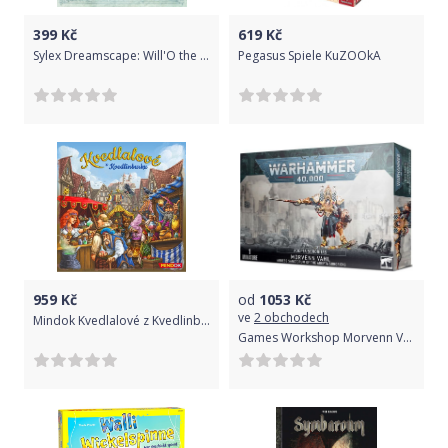
399
Kč
619
Kč
Sylex Dreamscape: Will'O the Wisp
Pegasus Spiele KuZOOkA
959
Kč
od
1053
Kč
ve
2 obchodech
Mindok Kvedlalové z Kvedlinburku
Games Workshop Morvenn Vahl - Abbess Sanctorum of the Adepta Sororitas (Warhammer 40,000)