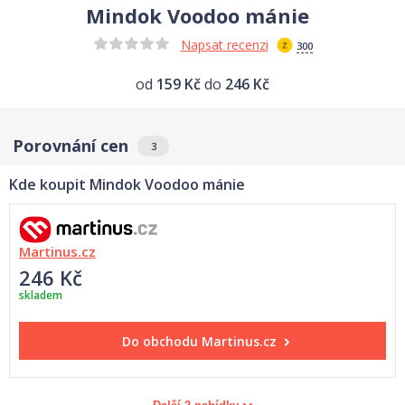
Mindok Voodoo mánie
Napsat recenzi
300
od
159 Kč
do
246 Kč
Porovnání cen
3
Kde koupit Mindok Voodoo mánie
Martinus.cz
246 Kč
skladem
Do obchodu
Martinus.cz