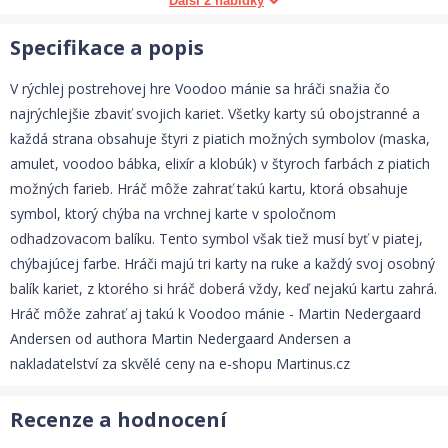
Další 2 nabídky
Specifikace a popis
V rýchlej postrehovej hre Voodoo mánie sa hráči snažia čo
najrýchlejšie zbaviť svojich kariet. Všetky karty sú obojstranné a
každá strana obsahuje štyri z piatich možných symbolov (maska,
amulet, voodoo bábka, elixír a klobúk) v štyroch farbách z piatich
možných farieb. Hráč môže zahrať takú kartu, ktorá obsahuje
symbol, ktorý chýba na vrchnej karte v spoločnom
odhadzovacom balíku. Tento symbol však tiež musí byť v piatej,
chýbajúcej farbe. Hráči majú tri karty na ruke a každý svoj osobný
balík kariet, z ktorého si hráč doberá vždy, keď nejakú kartu zahrá.
Hráč môže zahrať aj takú k Voodoo mánie - Martin Nedergaard
Andersen od authora Martin Nedergaard Andersen a
nakladatelství za skvělé ceny na e-shopu Martinus.cz
Recenze a hodnocení