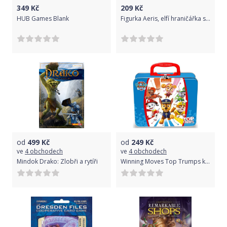
349
Kč
209
Kč
HUB Games Blank
Figurka Aeris, elfí hraničářka s panterem
od
499
Kč
od
249
Kč
ve
4 obchodech
ve
4 obchodech
Mindok Drako: Zlobři a rytíři
Winning Moves Top Trumps karetní přebíjená v plechové krabičce - Tlapková Patrola