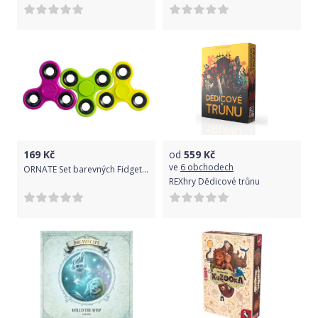
169
Kč
od
559
Kč
ve
6 obchodech
ORNATE Set barevných Fidget Spinnerů - 3 kusy - mix barev
REXhry Dědicové trůnu