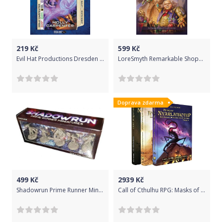
219
Kč
599
Kč
Evil Hat Productions Dresden Files Cooperative Card Game: Helping Hands
LoreSmyth Remarkable Shops & Their Wares Hardcover
Doprava zdarma
499
Kč
2939
Kč
Shadowrun Prime Runner Miniatures
Call of Cthulhu RPG: Masks of Nyarlathotep Slipcase Set