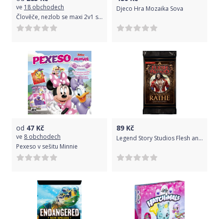
ve
18 obchodech
Djeco Hra Mozaika Sova
Člověče, nezlob se maxi 2v1 společenská hra v krabici 33,5x23x3,5cm
od
47
Kč
89
Kč
ve
8 obchodech
Legend Story Studios Flesh and Blood TCG - Welcome to Rathe Unlimited Booster
Pexeso v sešitu Minnie