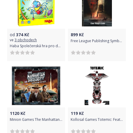
od
374
Kč
899
Kč
ve
3 obchodech
Free League Publishing Symbaroum RPG GM Guide
Haba Společenská hra pro děti: Pavoučí síť
1120
Kč
119
Kč
Minion Games The Manhattan Project: Second Stage
Kollosal Games Totemic: Feather and Fang