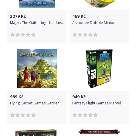
3279
Kč
469
Kč
Magic: The Gathering - Kaldheim Set Booster Box
Asmodee Dobble Minions
989
Kč
949
Kč
Flying Carpet Games Gardens of Babylon
Fantasy Flight Games Marvel Crisis Protocol: Hulk