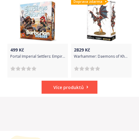
Doprava zdarma
499
Kč
2829
Kč
Portal Imperial Settlers: Empires of the North – Barbarian Hordes
Warhammer: Daemons of Khorne - Bloodthirster
Více produktů