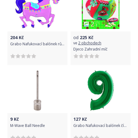
204
Kč
od
225
Kč
ve
2 obchodech
Grabo Nafukovací balónek růžový kůň 122 cm -
Djeco Zahradní míč
9
Kč
127
Kč
M-Wave Ball Needle
Grabo Nafukovací balónek číslo 9 zelený 102cm extra velký -