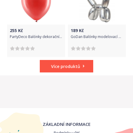
255
Kč
189
Kč
PartyDeco Balónky dekorační metalické 30 cm Rainbow červené 100 ks
GoDan Balónky modelovací platinové stříbrné 5 x 152 cm 50 ks
Více produktů
ZÁKLADNÍ INFORMACE
Podmínky užití