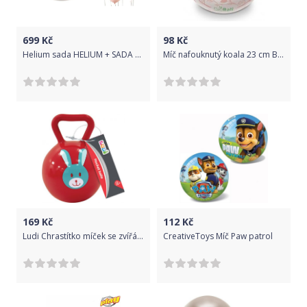
699
Kč
98
Kč
Helium sada HELIUM + SADA LATEXOVÝCH BALÓNKŮ - růžová - 7 ks - 30 cm
Míč nafouknutý koala 23 cm BIO BALL
169
Kč
112
Kč
Ludi Chrastítko míček se zvířátkem
CreativeToys Míč Paw patrol