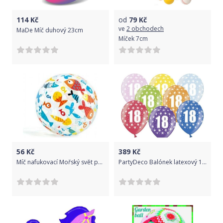
114
Kč
od
79
Kč
ve
2 obchodech
MaDe Míč duhový 23cm
Míček 7cm
56
Kč
389
Kč
Míč nafukovací Mořský svět prům. 51cm asst 3 druhy v sáčku
PartyDeco Balónek latexový 18. narozeniny 50 ks