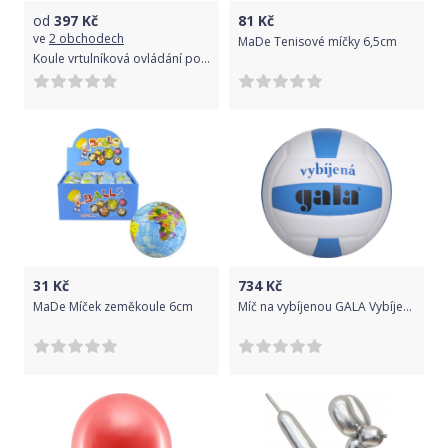
od
397
Kč
81
Kč
ve
2 obchodech
MaDe Tenisové míčky 6,5cm
Koule vrtulníková ovládání pohybem ruky vznášedlo míček na baterie USB Světlo
31
Kč
734
Kč
MaDe Míček zeměkoule 6cm
Míč na vybíjenou GALA Vybíjená 4061S