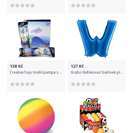
138
Kč
127
Kč
CreativeToys Vodní pumpa s balónky
Grabo Nafukovací balónek písmeno W modré 102 cm -