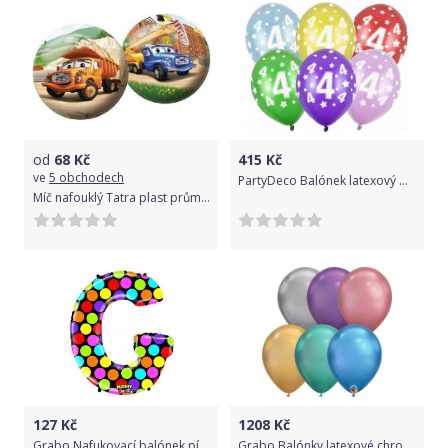
od
68
Kč
415
Kč
ve
5 obchodech
PartyDeco Balónek latexový metalický s číslem 4 (balení 50 ks)
Míč nafouklý Tatra plast průměr 23cm
127
Kč
1208
Kč
Grabo Nafukovací balónek písmeno G barevné 102 cm -
Grabo Balónky latexové chromové mix barev 28 cm 100 ks