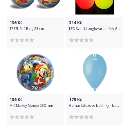
136
Kč
314
Kč
TREFL Míč Bing 23 cm
LED Svítící žonglovací míček Glowball, Barva Žlutá Oddballs 4143 - žlutá
136
Kč
179
Kč
Míč Mickey Mouse 230 mm
Gemar latexové balónky - baby modré - 100 ks - 26 cm