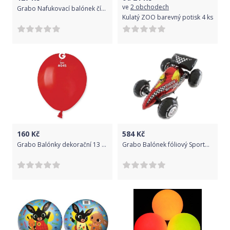
ve
2 obchodech
Grabo Nafukovací balónek číslo 3 zebra 102cm extra velký -
Kulatý ZOO barevný potisk 4 ks
160
Kč
584
Kč
Grabo Balónky dekorační 13 cm červené 100 ks
Grabo Balónek fóliový Sportovní formule 3D