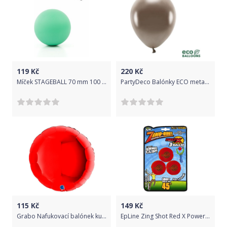
119
Kč
220
Kč
Míček STAGEBALL 70 mm 100 g Play, Barva Pastelová zelená Play 1384 - zelená pastel
PartyDeco Balónky ECO metalické hnědé 26 cm 100 ks
115
Kč
149
Kč
Grabo Nafukovací balónek kulatý 91cm červený -
EpLine Zing Shot Red X Power ball míčky pro prakostřel