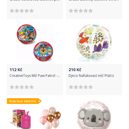
112
Kč
210
Kč
CreativeToys Míč Paw Patrol - Team
Djeco Nafukovací míč Ptáčci
Doprava zdarma