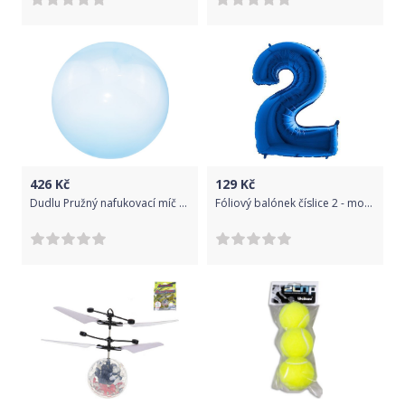
426
Kč
129
Kč
Dudlu Pružný nafukovací míč - modrý
Fóliový balónek číslice 2 - modrý - blue - 102cm