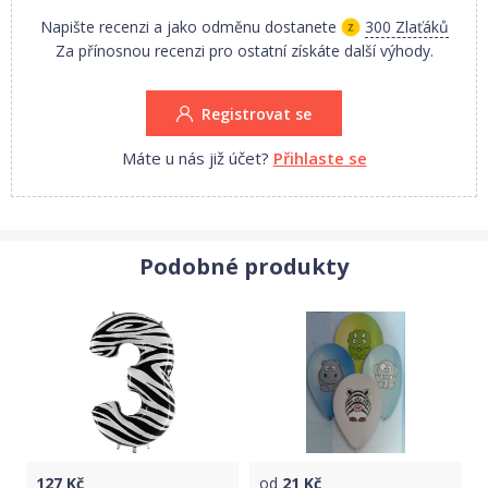
Napište recenzi a jako odměnu dostanete
300 Zlaťáků
Za přínosnou recenzi pro ostatní získáte další výhody.
Registrovat se
Máte u nás již účet?
Přihlaste se
Podobné produkty
127
Kč
od
21
Kč