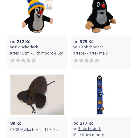
od
212
Kč
od
379
Kč
ve
6 obchodech
ve
10 obchodech
Krtek 15cm kulich modro-žlutý
Krteček - Krtek malý
90
Kč
od
217
Kč
ve
3 obchodech
CEDR Myška textilní 17 x 9 cm
Metr Krtek modrý