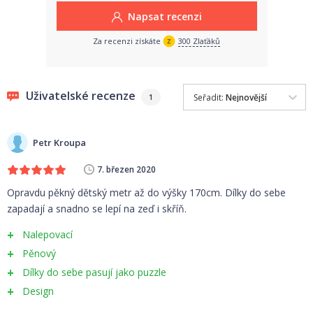
Napsat recenzi
Za recenzi získáte
300 Zlaťáků
Uživatelské recenze
Seřadit:
Nejnovější
1
Petr Kroupa
7. březen 2020
Opravdu pěkný dětský metr až do výšky 170cm. Dílky do sebe
zapadají a snadno se lepí na zeď i skříň.
Nalepovací
Pěnový
Dílky do sebe pasují jako puzzle
Design