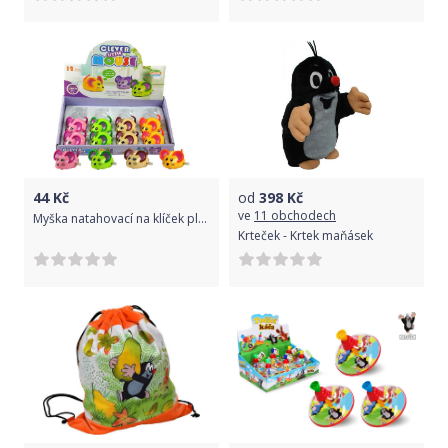
44
Kč
od
398
Kč
ve
11 obchodech
Myška natahovací na klíček plastová na kolečkách vrtí ocáskem 4 barvy
Krteček - Krtek maňásek