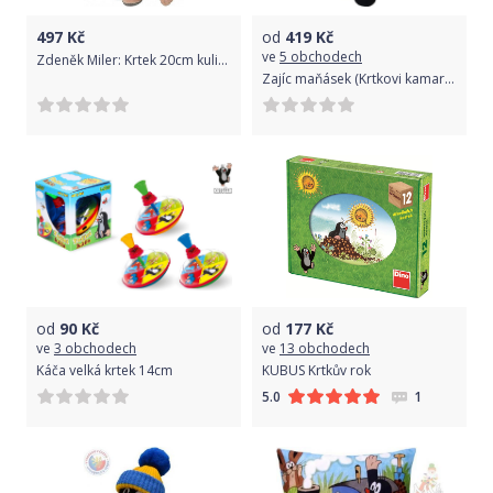
497
Kč
od
419
Kč
ve
5 obchodech
Zdeněk Miler: Krtek 20cm kulich červeno-žlutý
Zajíc maňásek (Krtkovi kamarádi)
od
90
Kč
od
177
Kč
ve
3 obchodech
ve
13 obchodech
Káča velká krtek 14cm
KUBUS Krtkův rok
1
5.0