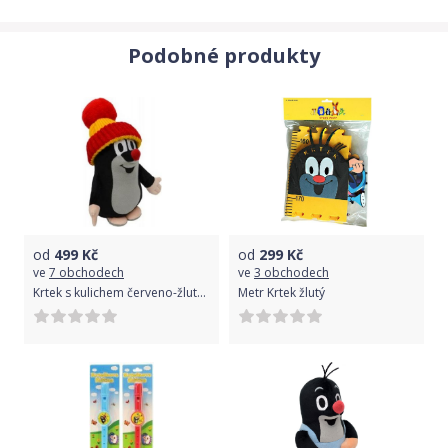
Podobné produkty
od
499
Kč
od
299
Kč
ve
7 obchodech
ve
3 obchodech
Krtek s kulichem červeno-žlutým stojící 28cm v sáčku
Metr Krtek žlutý