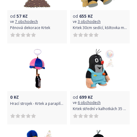
od
57
Kč
od
655
Kč
ve
7 obchodech
ve
3 obchodech
Pěnová dekorace Krtek
Krtek 30cm sedící, kšiltovka modrá
0
Kč
od
699
Kč
ve
6 obchodech
Hrací strojek - Krtek a paraplíčko
Krtek střední v kalhotkách 35 cm