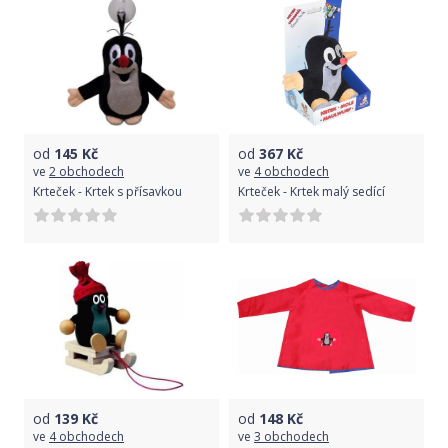
od
145
Kč
od
367
Kč
ve
2 obchodech
ve
4 obchodech
Krteček - Krtek s přísavkou
Krteček - Krtek malý sedící
od
139
Kč
od
148
Kč
ve
4 obchodech
ve
3 obchodech