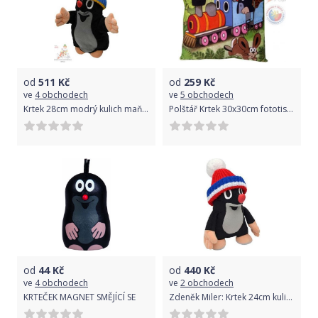
od
511
Kč
od
259
Kč
ve
4 obchodech
ve
5 obchodech
Krtek 28cm modrý kulich maňásek
Polštář Krtek 30x30cm fototisk - více druhů
od
44
Kč
od
440
Kč
ve
4 obchodech
ve
2 obchodech
KRTEČEK MAGNET SMĚJÍCÍ SE
Zdeněk Miler: Krtek 24cm kulich červený-trikolóra