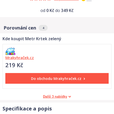
od
0 Kč
do
349 Kč
Porovnání cen
4
Kde koupit Metr Krtek zelený
Mrakyhraček.cz
219 Kč
Do obchodu
Mrakyhraček.cz
Další 3 nabídky
Specifikace a popis