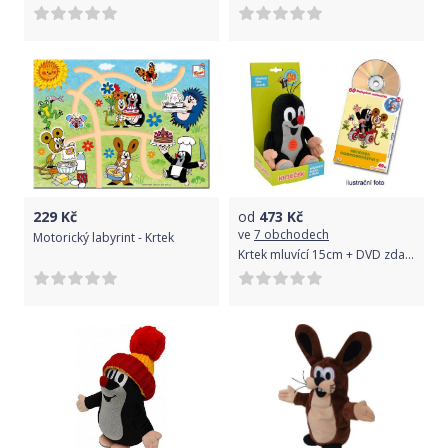
229
Kč
od
473
Kč
ve
7 obchodech
Motorický labyrint - Krtek
Krtek mluvící 15cm + DVD zdarma