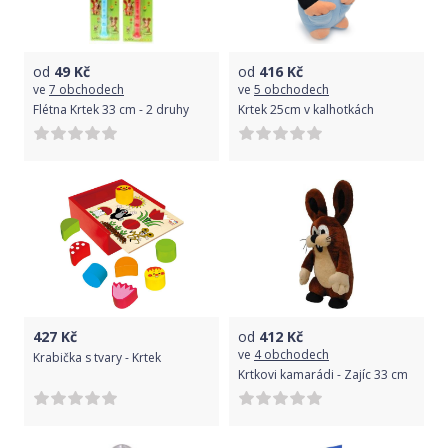
od
49
Kč
od
416
Kč
ve
7 obchodech
ve
5 obchodech
Flétna Krtek 33 cm - 2 druhy
Krtek 25cm v kalhotkách
427
Kč
od
412
Kč
ve
4 obchodech
Krabička s tvary - Krtek
Krtkovi kamarádi - Zajíc 33 cm