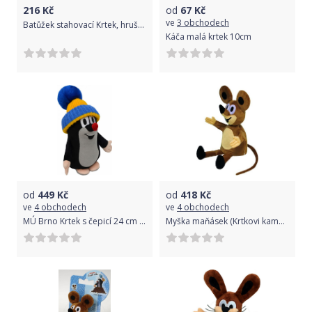
216
Kč
od
67
Kč
ve
3 obchodech
Batůžek stahovací Krtek, hruška
Káča malá krtek 10cm
od
449
Kč
od
418
Kč
ve
4 obchodech
ve
4 obchodech
MÚ Brno Krtek s čepicí 24 cm Modrý kulich
Myška maňásek (Krtkovi kamarádi) 40cm