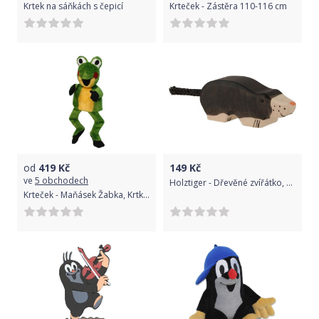
Krtek na sáňkách s čepicí
Krteček - Zástěra 110-116 cm
od
419
Kč
149
Kč
ve
5 obchodech
Holztiger - Dřevěné zvířátko, Krtek
Krteček - Maňásek Žabka, Krtkův kamarád