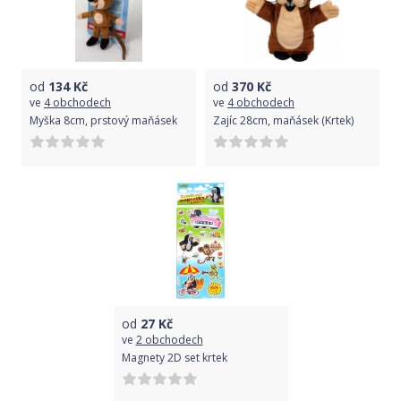
od
134
Kč
od
370
Kč
ve
4 obchodech
ve
4 obchodech
Myška 8cm, prstový maňásek
Zajíc 28cm, maňásek (Krtek)
od
27
Kč
ve
2 obchodech
Magnety 2D set krtek