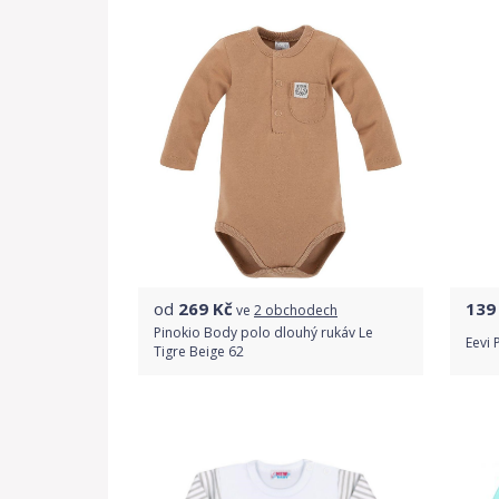
od
269
Kč
139
ve
2 obchodech
Pinokio Body polo dlouhý rukáv Le
Eevi
Tigre Beige 62
Porovnat ceny