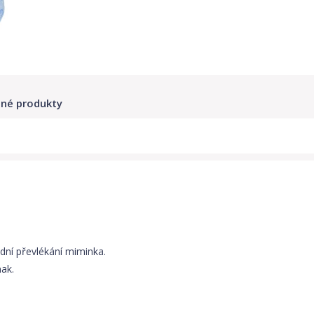
né produkty
dní převlékání miminka.
mak.