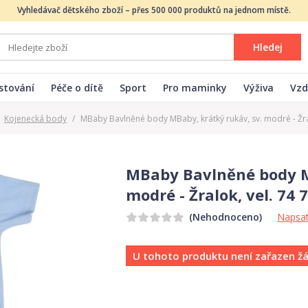
Vyhledávač dětského zboží – přes 500 000 produktů na jednom místě.
Hledej
stování
Péče o dítě
Sport
Pro maminky
Výživa
Vzd
Kojenecká body
/
MBaby Bavlněné body MBaby, krátký rukáv, sv. modré - Žral
MBaby Bavlněné body M
modré - Žralok, vel. 74 
Napsat
(Nehodnoceno)
U tohoto produktu není zařazen ž