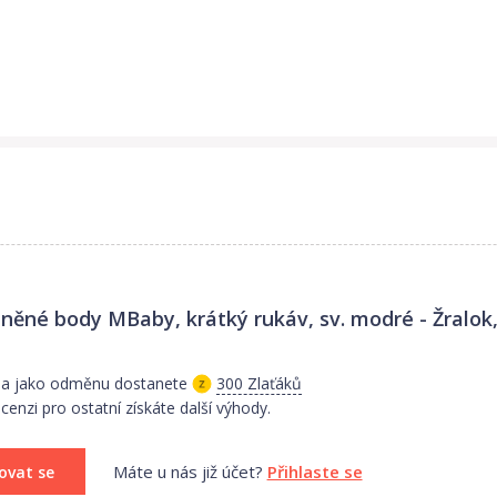
ěné body MBaby, krátký rukáv, sv. modré - Žralok, 
i a jako odměnu dostanete
300 Zlaťáků
enzi pro ostatní získáte další výhody.
Máte u nás již účet?
Přihlaste se
ovat se