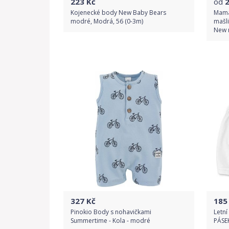
223
Kč
od
Kojenecké body New Baby Bears
Mama
modré, Modrá, 56 (0-3m)
mašli
New m
Do obchodu
Detail produktu
327
Kč
185
Pinokio Body s nohavičkami
Letn
Summertime - Kola - modré
PÁSEK