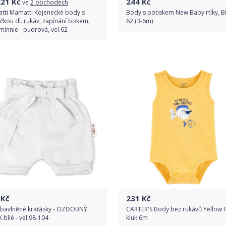
221
Kč
244
Kč
ve
2 obchodech
tti Mamatti Kojenecké body s
Body s potiskem New Baby rtíky, Bí
čkou dl. rukáv, zapínání bokem,
62 (3-6m)
innie - pudrová, vel.62
Do obchodu
Porovnat ceny
Detail produktu
Kč
231
Kč
í bavlněné kraťásky - OZDOBNÝ
CARTER'S Body bez rukávů Yellow F
 bílé - vel.98-104
kluk 6m