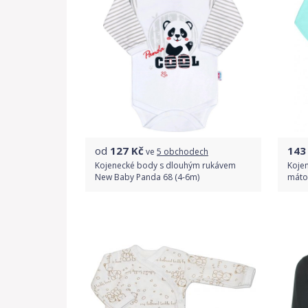
od
127
Kč
143
ve
5 obchodech
Kojenecké body s dlouhým rukávem
Kojen
New Baby Panda 68 (4-6m)
mátov
Porovnat ceny