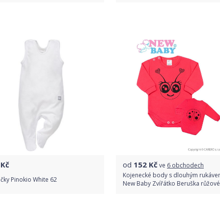
Do obchodu
Do obchodu
Detail produktu
Detail produktu
Kč
od
152
Kč
ve
6 obchodech
Kojenecké body s dlouhým rukáv
čky Pinokio White 62
New Baby Zvířátko Beruška růžové
Do obchodu
Porovnat ceny