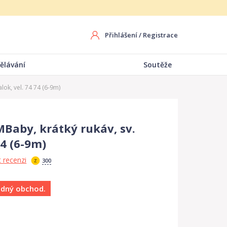
Přihlášení
/
Registrace
ělávání
Soutěže
ok, vel. 74 74 (6-9m)
Baby, krátký rukáv, sv.
74 (6-9m)
 recenzi
300
ádný obchod.