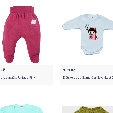
Detail produktu
Kč
189
Kč
 Polodupačky Unique Pink
Dětské body Gama Čertík velikost 
Do obchodu
Do obchodu
Detail produktu
Detail produktu