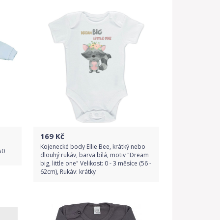
Porovnat ceny
169
Kč
Kojenecké body Ellie Bee, krátký nebo
50
dlouhý rukáv, barva bílá, motiv "Dream
big, little one" Velikost: 0 - 3 měsíce (56 -
62cm), Rukáv: krátky
Do obchodu