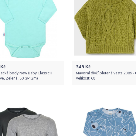
Kč
349
Kč
ecké body New Baby Classic II
Mayoral dívčí pletená vesta 2389 -
é, Zelená, 80 (9-12m)
Velikost: 68
Do obchodu
Do obchodu
Detail produktu
Detail produktu