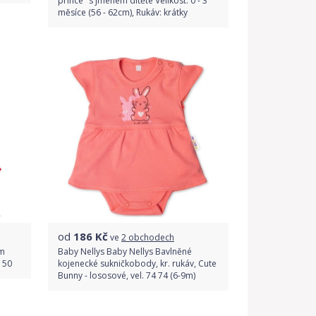
prince" s jménem dítěte Velikost: 0 - 3
měsíce (56 - 62cm), Rukáv: krátky
Do obchodu
Detail produktu
od
186
Kč
ve
2 obchodech
em
Baby Nellys Baby Nellys Bavlněné
 50
kojenecké sukničkobody, kr. rukáv, Cute
Bunny - lososové, vel. 74 74 (6-9m)