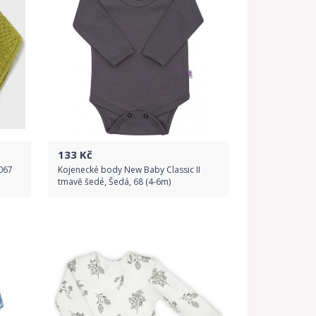
Detail produktu
133
Kč
 067
Kojenecké body New Baby Classic II
tmavě šedé, Šedá, 68 (4-6m)
Do obchodu
Detail produktu