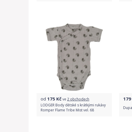
Do obchodu
Detail produktu
od
175
Kč
179
ve
2 obchodech
LODGER Body dětské s krátkými rukávy
Dupa
Romper Flame Tribe Mist vel. 68
Porovnat ceny