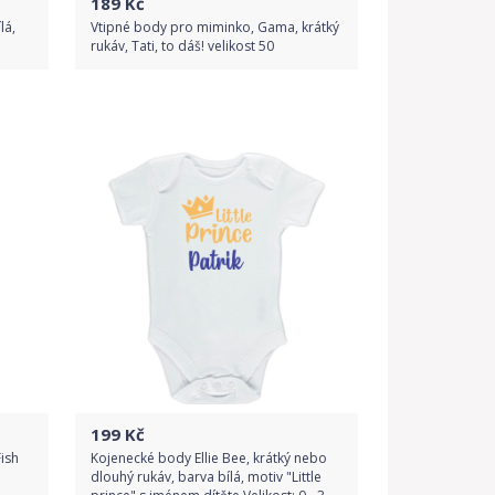
189
Kč
lá,
Vtipné body pro miminko, Gama, krátký
rukáv, Tati, to dáš! velikost 50
Do obchodu
Detail produktu
199
Kč
ish
Kojenecké body Ellie Bee, krátký nebo
dlouhý rukáv, barva bílá, motiv "Little