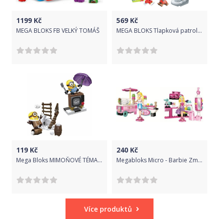
1199
Kč
569
Kč
MEGA BLOKS FB VELKÝ TOMÁŠ
MEGA BLOKS Tlapková patrola Marshallův hasičský vůz
119
Kč
240
Kč
Mega Bloks MIMOŇOVÉ TÉMATICKÉ POSTAVIČKY
Megabloks Micro - Barbie Zmrzlinářský vůz / módní salón, cena za jeden kus
Více produktů