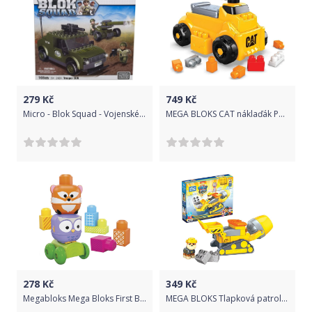
279
Kč
749
Kč
Micro - Blok Squad - Vojenské auto
MEGA BLOKS CAT náklaďák Postav a hraj si HDJ29
278
Kč
349
Kč
Megabloks Mega Bloks First Builders jezdící zvířátka
MEGA BLOKS Tlapková patrola Rubblův buldozer