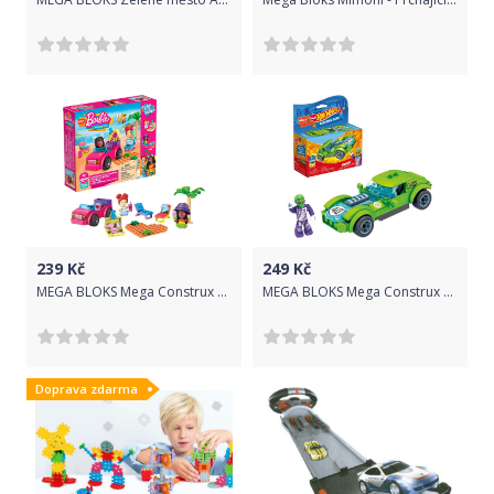
239
Kč
249
Kč
MEGA BLOKS Mega Construx Barbie Dobrodružství s plážovým kabrioletem GWR31
MEGA BLOKS Mega Construx Hot Wheels Angličák HW40 GVM28
Doprava zdarma