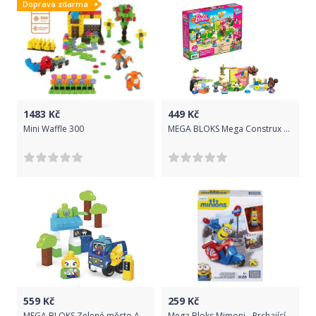
Doprava zdarma
1483
Kč
449
Kč
Mini Waffle 300
MEGA BLOKS Mega Construx Barbie péče o zvířátka GYH09
559
Kč
259
Kč
MEGA BLOKS Zelené město Autobus nabij a jeď HDX90
Mega Bloks Mimoni - Prchající skůtr