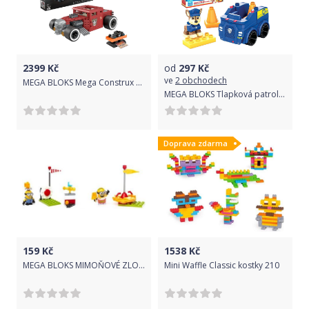
2399
Kč
od
297
Kč
ve
2 obchodech
MEGA BLOKS Mega Construx Hot Wheels Sběratelský Bone Shaker HBD50
MEGA BLOKS Tlapková patrola Chaseovo auto policejní hlídky HDJ33
Doprava zdarma
159
Kč
1538
Kč
MEGA BLOKS MIMOŇOVÉ ZLODUCH
Mini Waffle Classic kostky 210