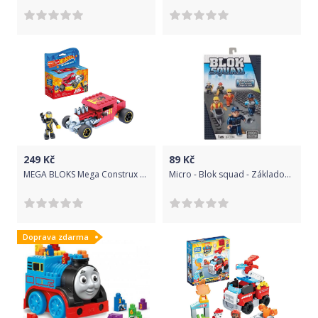
249
Kč
89
Kč
MEGA BLOKS Mega Construx Hot Wheels Angličák Bone Shaker červený GVM28
Micro - Blok squad - Základová deska pro stavění
Doprava zdarma