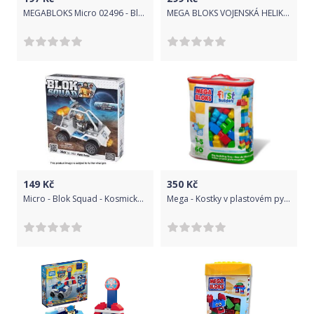
MEGABLOKS Micro 02496 - Blok squad - Set 6ks, Hero-pack
MEGA BLOKS VOJENSKÁ HELIKOPTÉRA
149
Kč
350
Kč
Micro - Blok Squad - Kosmické vozidlo
Mega - Kostky v plastovém pytli, first builder, 60dílů