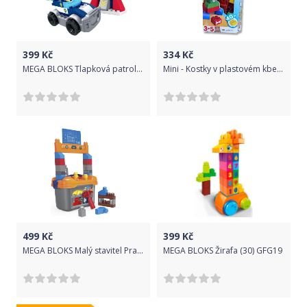
399
Kč
334
Kč
MEGA BLOKS Tlapková patrola Chaseovo policejní auto
Mini - Kostky v plastovém kbelíku - 40dílů
499
Kč
399
Kč
MEGA BLOKS Malý stavitel Pracovní stůl
MEGA BLOKS Žirafa (30) GFG19