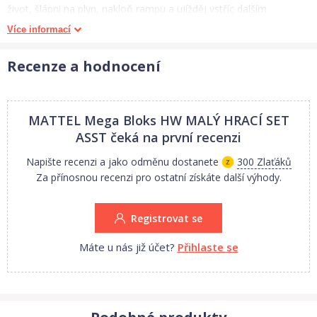
život, šlápni na plyn, nakloň rampu a ujížděj vstříc dalším
dobrodružstvím! Sporťák Nitro Blaster zas pošli do myčky, kde ho
Více informací
pořádně vydrhni. Ale pozor! Někde mezi těmi všemi bublinami se
skrývá žralok, který si už brousí zuby na svou další kořist. Takže
Recenze a hodnocení
vydrbat, naleštit a rychle ujíždět! Díky speciální součástce je
možné obě sady kombinovat s dalšími oranžovými drahami Hot
Wheels. Superrychlá adrenalinová zábava tak nikdy nekončí! Herní
MATTEL Mega Bloks HW MALÝ HRACÍ SET
sety jsou vhodné pro děti od 5 let.
ASST
čeká na první recenzi
Napište recenzi a jako odměnu dostanete
300 Zlaťáků
Za přínosnou recenzi pro ostatní získáte další výhody.
Registrovat se
Máte u nás již účet?
Přihlaste se