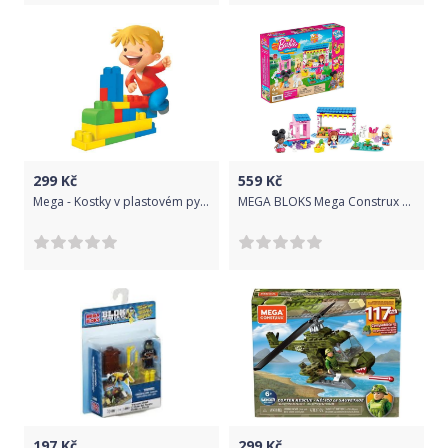
299
Kč
559
Kč
Mega - Kostky v plastovém pytli, 24dílů
MEGA BLOKS Mega Construx Barbie Farmářský trh HDJ85
197
Kč
299
Kč