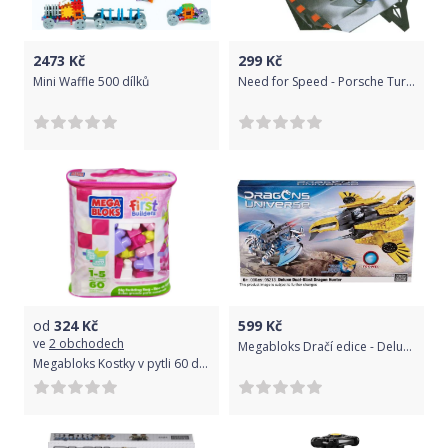
2473
Kč
299
Kč
Mini Waffle 500 dílků
Need for Speed - Porsche Turbo, Camaro SS s volantem
od
324
Kč
599
Kč
ve
2 obchodech
Megabloks Dračí edice - Deluxe Dual-blast Dragon Hunter
Megabloks Kostky v pytli 60 dílků růžové