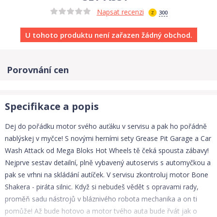
Napsat recenzi
300
U tohoto produktu není zařazen žádný obchod.
Porovnání cen
Specifikace a popis
Dej do pořádku motor svého auťáku v servisu a pak ho pořádně
nablýskej v myčce! S novými herními sety Grease Pit Garage a Car
Wash Attack od Mega Bloks Hot Wheels tě čeká spousta zábavy!
Nejprve sestav detailní, plně vybavený autoservis s automyčkou a
pak se vrhni na skládání autíček. V servisu zkontroluj motor Bone
Shakera - piráta silnic. Když si nebudeš vědět s opravami rady,
proměň sadu nástrojů v bláznivého robota mechanika a on ti
pomůže! Až bude hotovo a motor tvého auta bude řvát jak o