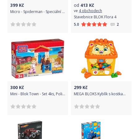
399
Kč
od
413
Kč
ve
4 obchodech
Micro - Spiderman - Speciální bojový set
Stavebnice BLOK Flora 4
2
5.0
300
Kč
299
Kč
Mini - Blok Town - Set 4ks, Policejní hlídka, Stáj pro poníka
MEGA BLOKS Kyblík s kostkami Oranžový lvíček