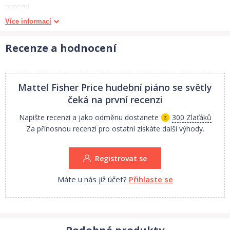
rozezní
váš
Více informací
domov
zábavnou
Recenze a hodnocení
naučnou
hudbou
a
Mattel Fisher Price hudební piáno se světly
vaše
čeká na první recenzi
dítě
Napište recenzi a jako odměnu dostanete
300 Zlaťáků
si
Za přínosnou recenzi pro ostatní získáte další výhody.
ho
zamiluje!
Registrovat se
Díky
jeho
Máte u nás již účet?
Přihlaste se
velikosti
a
praktické
rukojeti