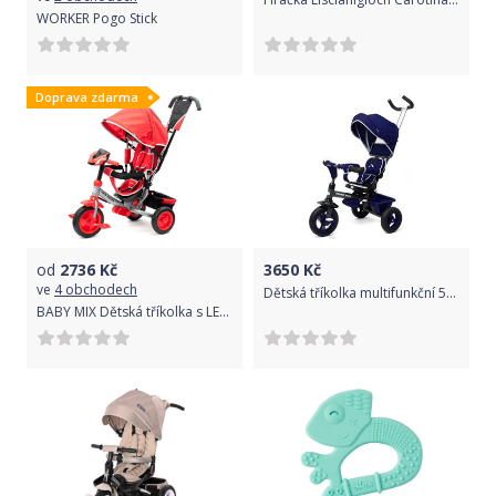
WORKER Pogo Stick
Doprava zdarma
od
2736
Kč
3650
Kč
ve
4 obchodech
Dětská tříkolka multifunkční 5v1 - RIDER 360° tmavě modrá - BabyMix
BABY MIX Dětská tříkolka s LED světly Baby Mix Lux Trike červená Červená