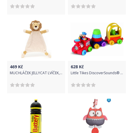
469
Kč
628
Kč
MUCHLÁČEK JELLYCAT LVÍČEK, CORDY ROY
Little Tikes DiscoverSounds® Vláček barvy a tvary