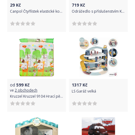
co
29
Kč
719
Kč
Canpol Čtyřlístek elastické kousátko
Odrážedlo s příslušenstvím Kinderkraft 2Way Light Pink 2019
nejvíc
zábavy.
V režimu
hudba
může
hrát
na
piáno
jako
opravdový
od
599
Kč
1317
Kč
virtuóz,
ve
2 obchodech
LS Garáž velká
zatímco
Kruzzel Kruzzel 9104 Hrací pěnová podložka pro děti Žirafa 180 x 180 cm
režim
učení
ho
naučí
barvy,