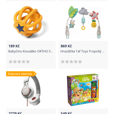
189
Kč
869
Kč
BabyOno Kousátko ORTHO 515/01
Hrazdička Taf Toys Tropický Orchestr
Doprava zdarma
2779
Kč
349
Kč