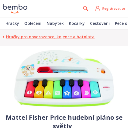
Registrovat se
Hračky
Oblečení
Nábytek
Kočárky
Cestování
Péče o
Hračky pro novorozence, kojence a batolata
Mattel Fisher Price hudební piáno se
světly