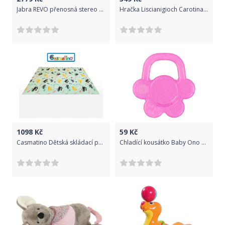
Jabra REVO přenosná stereo sluchátka/HF sada,White
Hračka Liscianigioch Carotina mluvící pero - Farma
1098
Kč
59
Kč
Casmatino Dětská skládací podložka KITTY
Chladící kousátko Baby Ono Květinka růžová