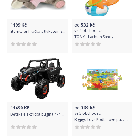
1199
Kč
od
532
Kč
ve
4 obchodech
Sterntaler hračka s tlukotem srdce usínáček myška Mabel 33 cm 3102001
TOMY - Lachtan Sandy
11490
Kč
od
369
Kč
ve
3 obchodech
Dětská elektrická bugina 4x4 2.4GHz SuperStar, LCD - černá
Bigjigs Toys Podlahové puzzle Dinosauři 48 dílků