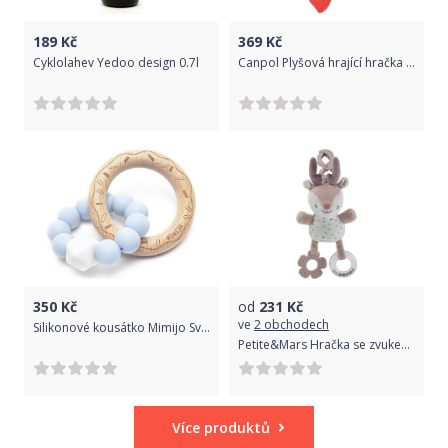
189
Kč
369
Kč
Cyklolahev Yedoo design 0.7l
Canpol Plyšová hrající hračka Pastel Friends Sova
350
Kč
od
231
Kč
ve
2 obchodech
Silikonové kousátko Mimijo Světlo-modrý Donut
Petite&Mars Hračka se zvukem na skřipci srnka Suzi
Více produktů