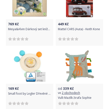
čísla
a
tvary.
Pokud
769
Kč
449
Kč
bude
Meiya&Alvin Dárkový set knížka + hračka sloník Alvin
Mattel CARS (Auta) - Keith Kone
chtít
hraní
oživit
něčím
netradičním,
může
přepnout
do
režimu
169
Kč
od
339
Kč
kačenka
ve
2 obchodech
Small foot by Legler Dřevěné chrastítko Small Foot Kroužek
nebo
Vulli Mazlík žirafa Sophie
kravička
a…