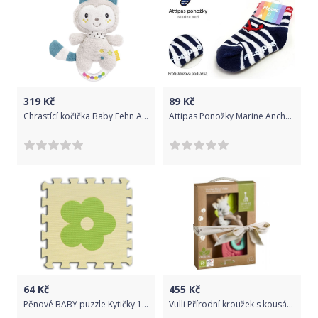
319
Kč
89
Kč
Chrastící kočička Baby Fehn Aiko & Yuki
Attipas Ponožky Marine Anchor red
64
Kč
455
Kč
Pěnové BABY puzzle Kytičky 1 díl (béžový)
Vulli Přírodní kroužek s kousátky So'Pure