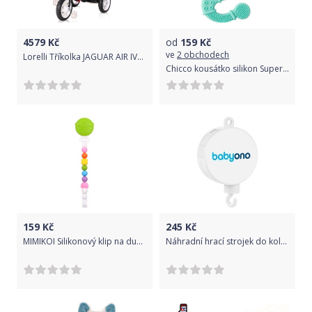
4579
Kč
od
159
Kč
ve
2 obchodech
Lorelli Tříkolka JAGUAR AIR IVORY NEW
Chicco kousátko silikon Super Soft Chameleon modrá
159
Kč
245
Kč
MIMIKOI Silikonový klip na dudlík zelený ninja
Náhradní hrací strojek do kolotoče nad postýlku - BABYONO bílý