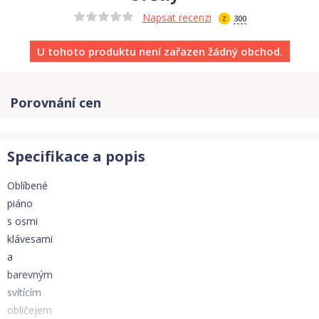
Napsat recenzi
300
U tohoto produktu není zařazen žádný obchod.
Porovnání cen
Specifikace a popis
Oblíbené
piáno
s osmi
klávesami
a
barevným
svítícím
obličejem