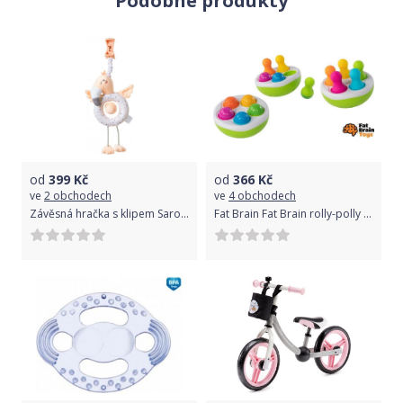
Podobné produkty
ho
navíc
můžete
vzít
všude
s sebou.
Piáno
lze
od
399
Kč
od
366
Kč
nastavit
ve
2 obchodech
ve
4 obchodech
Závěsná hračka s klipem Saro Baby Jungle Party Flamingo
Fat Brain Fat Brain rolly-polly s kuželkami a míčky SpinnyPins
na
čtyři
různé
režimy,
aby
si
vaše
děťátko
užilo