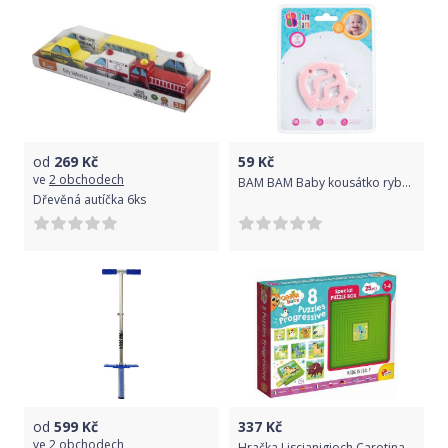
od
269
Kč
59
Kč
ve
2 obchodech
BAM BAM Baby kousátko ryba pro miminko
Dřevěná autíčka 6ks
od
599
Kč
337
Kč
ve
2 obchodech
Hračka Liscianigioch Carotina Baby 9 Puzzle - Farma