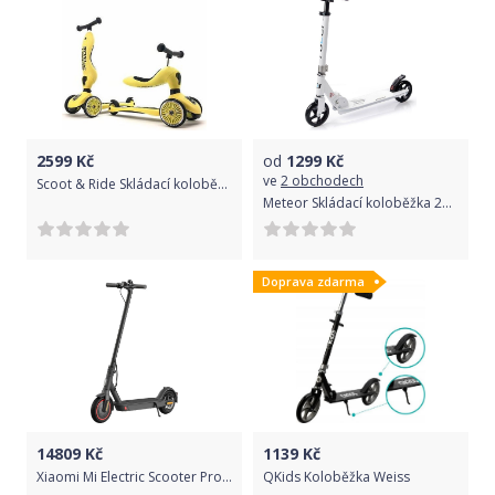
celková délka 112 cm
stojan
maximální zatížení 80 kg
hmotnost 7 kg
2599
Kč
od
1299
Kč
ve
2 obchodech
Scoot & Ride Skládací koloběžka 2v1 Highwaykick 1
Meteor Skládací koloběžka 22766 Racer Q3 bílá
Doprava zdarma
14809
Kč
1139
Kč
Xiaomi Mi Electric Scooter Pro 2
QKids Koloběžka Weiss