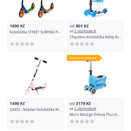
1690
Kč
od
801
Kč
ve
2 obchodech
Koloběžka STREET SURFING Fizz Urban 200
Chipolino Koloběžka Kiddy Evo 2v1 Space
Doprava zdarma
1490
Kč
od
3179
Kč
ve
2 obchodech
QKIDS - Skládací koloběžka WEISS pink
Micro Mini2go Deluxe Plus modrá