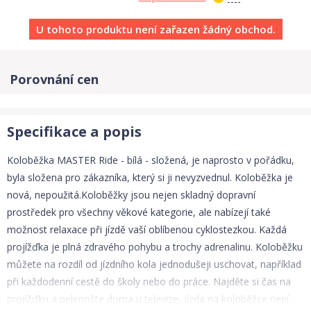
U tohoto produktu není zařazen žádný obchod.
Porovnání cen
Specifikace a popis
Koloběžka MASTER Ride - bílá - složená, je naprosto v pořádku,
byla složena pro zákazníka, který si ji nevyzvednul. Koloběžka je
nová, nepoužitá.Koloběžky jsou nejen skladný dopravní
prostředek pro všechny věkové kategorie, ale nabízejí také
možnost relaxace při jízdě vaší oblíbenou cyklostezkou. Každá
projížďka je plná zdravého pohybu a trochy adrenalinu. Koloběžku
můžete na rozdíl od jízdního kola jednodušeji uschovat, například
při každodenní cestě do školy nebo do práce. Najděte si čas na
projížďku a nelenošte doma u televize, jízda na koloběžce není