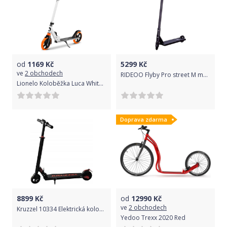
od
1169
Kč
5299
Kč
ve
2 obchodech
RIDEOO Flyby Pro street M modro-černá
Lionelo Koloběžka Luca White/Orange 2021
Doprava zdarma
8899
Kč
od
12990
Kč
ve
2 obchodech
Kruzzel 10334 Elektrická koloběžka Thunder 250W 24V 5,2Ah, 30 km/h černá
Yedoo Trexx 2020 Red