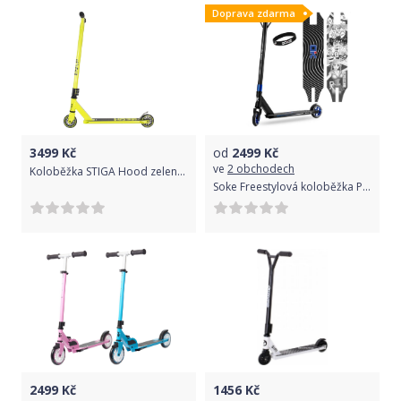
Doprava zdarma
3499
Kč
od
2499
Kč
ve
2 obchodech
Koloběžka STIGA Hood zeleno-černá
Soke Freestylová koloběžka PRO Blue
2499
Kč
1456
Kč