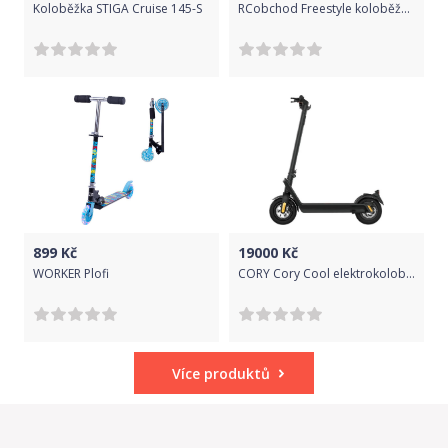
Koloběžka STIGA Cruise 145-S
RCobchod Freestyle koloběžka SIRI -černobílá
899
Kč
19000
Kč
WORKER Plofi
CORY Cory Cool elektrokoloběžka, 500W, Černá
Více produktů