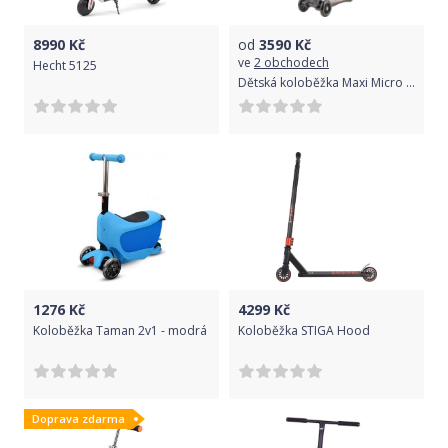
8990
Kč
od
3590
Kč
ve
2 obchodech
Hecht 5125
Dětská koloběžka Maxi Micro Deluxe - black uni
1276
Kč
4299
Kč
Koloběžka Taman 2v1 - modrá
Koloběžka STIGA Hood
Doprava zdarma