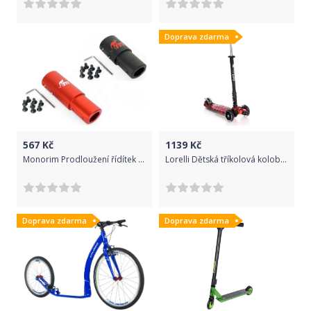
Doprava zdarma
567
Kč
1139
Kč
Monorim Prodloužení řídítek Xiaomi koloběžky Monorim Extender 5cm/10cm - Červená 10 cm
Lorelli Dětská tříkolová koloběžka s LED svítícími kolečky Rapid Red Fire 2021
Doprava zdarma
Doprava zdarma