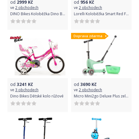
od
2999
Kč
od
956
Kč
ve
2 obchodech
ve
2 obchodech
DINO Bikes Koloběžka Dino Bikes 303U Urban 12 pink
Lorelli Koloběžka Smart Red Fire 2021
Doprava zdarma
od
3241
Kč
od
3690
Kč
ve
3 obchodech
ve
2 obchodech
Dino Bikes Dětské kolo růžové
Micro Mini2go Deluxe Plus zelená