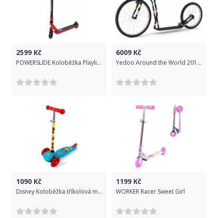
2599
Kč
6009
Kč
POWERSLIDE Koloběžka Playlife Stunt Scooter Kicker Red
Yedoo Around the World 2016 černá - možnost přiobjednat profi montáž za 249Kč
1090
Kč
1199
Kč
Disney Koloběžka tříkolová mickey
WORKER Racer Sweet Girl