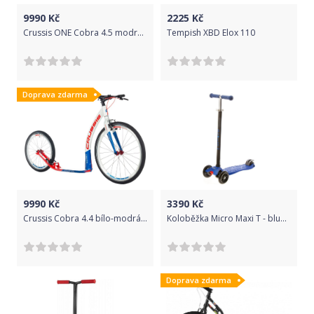
9990
Kč
2225
Kč
Crussis ONE Cobra 4.5 modrá 26"/20"
Tempish XBD Elox 110
Doprava zdarma
9990
Kč
3390
Kč
Crussis Cobra 4.4 bílo-modrá 26"/20"
Koloběžka Micro Maxi T - blue uni
Doprava zdarma