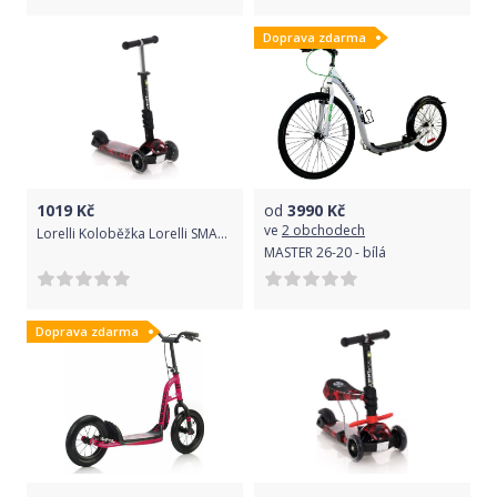
Doprava zdarma
1019
Kč
od
3990
Kč
ve
2 obchodech
Lorelli Koloběžka Lorelli SMART RED FIRE
MASTER 26-20 - bílá
Doprava zdarma