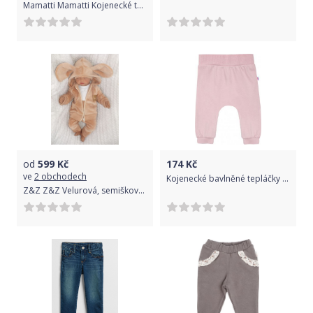
Mamatti Mamatti Kojenecké tepláčky s kapsami, Liška - šedé, vel. 92
od
599
Kč
174
Kč
ve
2 obchodech
Kojenecké bavlněné tepláčky New Baby BrumBrum old pink, Růžová, 68 (4-6m)
Z&Z Z&Z Velurová, semišková tepláková souprava s oušky MYŠKA - béžová 56 (0-3m)