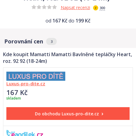
Napsat recenzi
300
od
167 Kč
do
199 Kč
Porovnání cen
3
Kde koupit Mamatti Mamatti Bavlněné tepláčky Heart,
roz. 92 92 (18-24m)
Luxus-pro-dite.cz
167 Kč
skladem
Do obchodu
Luxus-pro-dite.cz