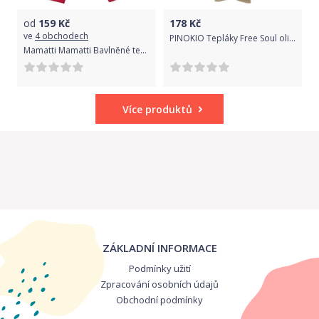
od
159
Kč
178
Kč
ve
4 obchodech
PINOKIO Tepláky Free Soul olive vel. 92
Mamatti Mamatti Bavlněné tepláčky s mašličkou a kapsami Baletka, červené 74 (6-9m)
Více produktů
ZÁKLADNÍ INFORMACE
Podmínky užití
Zpracování osobních údajů
Obchodní podmínky