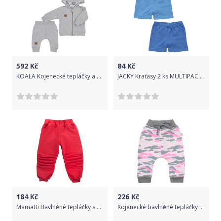
592
Kč
84
Kč
KOALA Kojenecké tepláčky a mikinka s kapucí Nature Bavlna/Polyester 68 (4-6m)
JACKY Kraťasy 2 ks MULTIPACK Boys, vel. 62/68, modrá/potisk
184
Kč
226
Kč
Mamatti Bavlněné tepláčky s kapsami Tlapka - červené, vel. 80
Kojenecké bavlněné tepláčky New Baby With Love růžové 86 (12-18m)