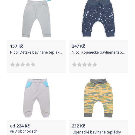
157
Kč
247
Kč
Nicol Dětské bavlněné tepláky Nicol, Baletka - šedé, vel. 86 86 (12-18m)
Nicol Kojenecké bavlněné tepláčky Max dark 100% bavlna 68 (4-6m)
od
224
Kč
232
Kč
ve
3 obchodech
Kojenecké bavlněné tepláčky New Baby With Love hořčicové, Žlutá, 68 (4-6m)