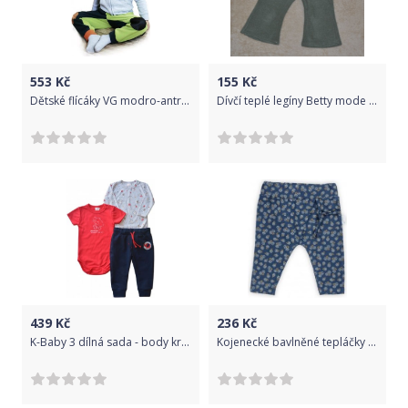
553
Kč
155
Kč
Dětské flícáky VG modro-antracitové, Modrá, 104/110
Dívčí teplé legíny Betty mode velikost 98
439
Kč
236
Kč
K-Baby 3 dílná sada - body kr. rukáv, body dl. rukáv, tepláčky - sloník, vel. 68
Kojenecké bavlněné tepláčky Nicol Sonia, Modrá, 68 (4-6m)