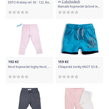
ve
2 obchodech
ESITO Kraťasy vel. 92 - 122, Barva červená, Velikost 104
Mamatti Kojenecké láclové tepláčky, dupačky, Happy - vínové
192
Kč
159
Kč
Nicol Kojenecké legíny Nicol, Paula - růžové, vel. 92 92 (18-24m)
Chlapecké šortky KNOT SO BAD LITTLE WAVES modré Velikost: 68