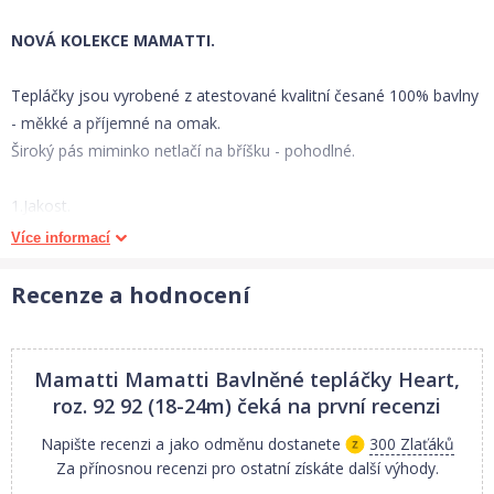
NOVÁ KOLEKCE MAMATTI.
Tepláčky jsou vyrobené z atestované kvalitní česané 100% bavlny
- měkké a příjemné na omak.
Široký pás miminko netlačí na bříšku - pohodlné.
1.Jakost.
Více informací
Rozměry:
Vel.56 délka - 35 cm.
Recenze a hodnocení
Vel.62 délka - 37 cm.
Vel.68 délka - 39 cm.
Vel.74 délka - 41 cm.
Mamatti Mamatti Bavlněné tepláčky Heart,
Vel.80 délka - 43 cm.
roz. 92 92 (18-24m)
čeká na první recenzi
Vel.86 délka - 45 cm.
Napište recenzi a jako odměnu dostanete
300 Zlaťáků
Vel.92 délka - 47 cm.
Za přínosnou recenzi pro ostatní získáte další výhody.
Rozměry se mohou minimálně lišit +- 0,5 cm-1,5 cm.