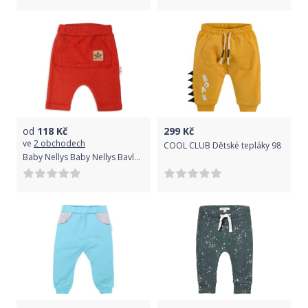
od
118
Kč
299
Kč
ve
2 obchodech
COOL CLUB Dětské tepláky 98
Baby Nellys Baby Nellys Bavlněné kraťasy Baggy s klokaní kapsou - cihlové, vel. 74/80 74-80 (9-12m)