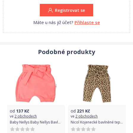
Registrovat se
Máte u nás již účet?
Přihlaste se
Podobné produkty
od
137
Kč
od
221
Kč
ve
2 obchodech
ve
2 obchodech
Baby Nellys Baby Nellys Bavlněné kraťasy s ozdobným páskem - lososové 62-68 (3-6m)
Nicol Kojenecké bavlněné tepláčky Nicol Mia Hnědá 62 (3-6m)