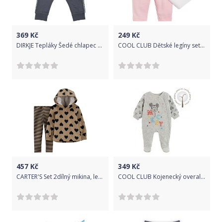
369
Kč
249
Kč
DIRKJE Tepláky Šedé chlapec 86
COOL CLUB Dětské legíny set 2 ks 74
457
Kč
349
Kč
CARTER'S Set 2dílný mikina, legíny Black Hearts dívka 9m
COOL CLUB Kojenecký overal 62