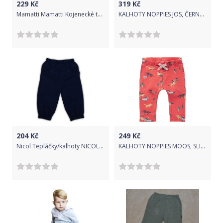
229
Kč
319
Kč
Mamatti Mamatti Kojenecké tepláčky s kapsami, Liška - tyrkysové, vel. 92
KALHOTY NOPPIES JOS, ČERNÉ, BAVLNA Velikost: 56
204
Kč
249
Kč
Nicol Tepláčky/kalhoty NICOL PIRÁTI - tmavě modrá 92 (18-24m)
KALHOTY NOPPIES MOOS, SLIM FIT, ČERVENÉ Velikost: 56