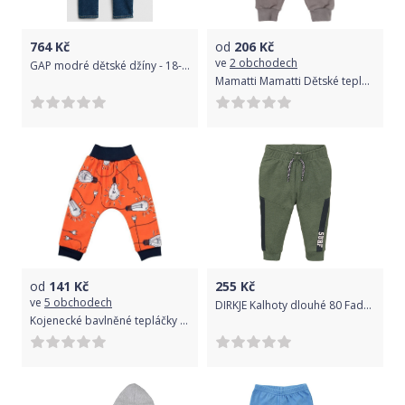
764
Kč
od
206
Kč
ve
2 obchodech
GAP modré dětské džíny - 18-24M
Mamatti Mamatti Dětské tepláčky s kapsami Louka - šedé, vel. 86
od
141
Kč
255
Kč
ve
5 obchodech
DIRKJE Kalhoty dlouhé 80 Faded Green
Kojenecké bavlněné tepláčky New Baby Happy Bulbs 56 (0-3m)