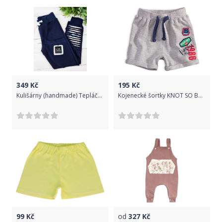
349
Kč
195
Kč
Kulišárny (handmade) Tepláčky rebel ,,OCEÁN,, navy VELIKOST: 86-92
Kojenecké šortky KNOT SO BAD VINTAGE světle šedé Velikost: 68
99
Kč
od
327
Kč