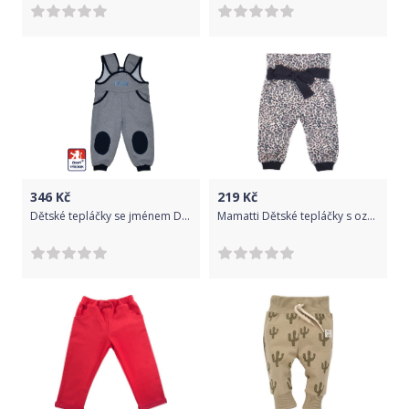
346
Kč
219
Kč
Dětské tepláčky se jménem Dětský svět šedomodré se záplatami velikost 74
Mamatti Dětské tepláčky s ozdobným páskem, Gepardík, se vzorem, vel. 86 - 56 (1-2m)