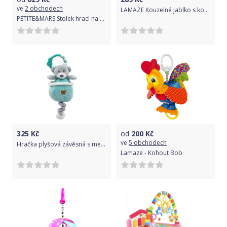
ve
2 obchodech
LAMAZE Kouzelné jablko s kousátkem
PETITE&MARS Stolek hrací na vodu a písek Sandy Teo
325
Kč
od
200
Kč
ve
5 obchodech
Hračka plyšová závěsná s melodií - MEDVÍDEK mátový - Tulilo
Lamaze - Kohout Bob