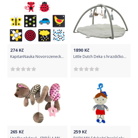
274
Kč
1890
Kč
KapitanNauka Novorozenecké karty- Beruška
Little Dutch Deka s hrazdičkou Husa
265
Kč
259
Kč