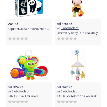
245
Kč
od
190
Kč
ve
5 obchodech
KapitanNauka Novorozenecké kartičky - Panda
Discovery baby - Opička Molly
od
324
Kč
od
347
Kč
ve
6 obchodech
ve
6 obchodech
LAMAZE Páv Emil nový
TAF TOYS Kolotoč na kočárek Měsíček