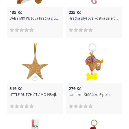
135
Kč
225
Kč
BABY MIX Plyšová hračka s vibrací Baby Mix liška růžová Růžová
Hračka plyšová kostka se zrcátkem - MEDVÍDEK PANDA s růžovou - Tulilo
519
Kč
279
Kč
LITTLE DUTCH / TIAMO HRAJÍCÍ HVĚZDA LITTLE DUTCH, WILD FLOWERS OCHER
Lamaze - Štěňátko Pippin