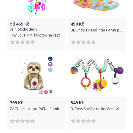
od
469
Kč
458
Kč
ve
4 obchodech
BB-Shop Hrající interaktivní podložka s hrazdičkou a chrastítky, Zoo, růžový
Tiny Love Mini kolotoč na cesty Tiny Princess
799
Kč
549
Kč
ZAZU Lenochod SVEN - Šumící zvířátko s tlukotem srdce a melodiemi LIMITOVANÁ EDICE
B. Toys Spirála na kočárek Wiggle Wrap