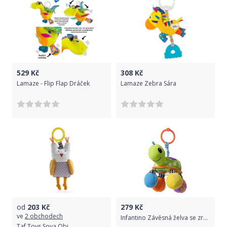
529
Kč
308
Kč
Lamaze - Flip Flap Dráček
Lamaze Zebra Sára
od
203
Kč
279
Kč
ve
2 obchodech
Infantino Závěsná želva se zrcátkem
Taf Toys Sova Obi