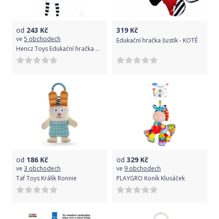
od
243
Kč
319
Kč
ve
5 obchodech
Edukační hračka šustík - KOTĚ
Hencz Toys Edukační hračka Méďa šustík - tyrkysový
od
186
Kč
od
329
Kč
ve
3 obchodech
ve
9 obchodech
Taf Toys Králík Ronnie
PLAYGRO Koník Klusáček