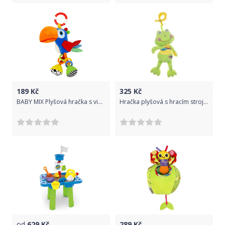
189
Kč
325
Kč
BABY MIX Plyšová hračka s vibrací Baby Mix tukan Oranžová
Hračka plyšová s hracím strojkem - ŽABKA zelená - Akuku
od
629
Kč
289
Kč