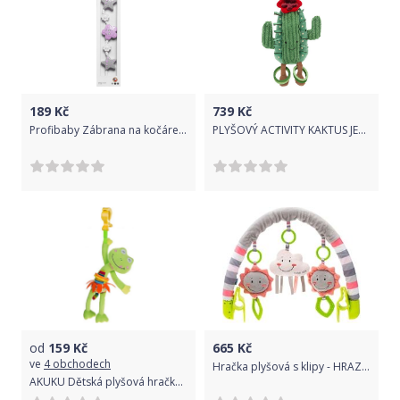
189
Kč
739
Kč
Profibaby Zábrana na kočárek-kytička, hvězdička v krabičce
PLYŠOVÝ ACTIVITY KAKTUS JELLYCAT, ZÁVĚSNÝ
od
159
Kč
665
Kč
ve
4 obchodech
Hračka plyšová s klipy - HRAZDIČKA obláček proužky - BabyMix
AKUKU Dětská plyšová hračka s vibrací Akuku žabka