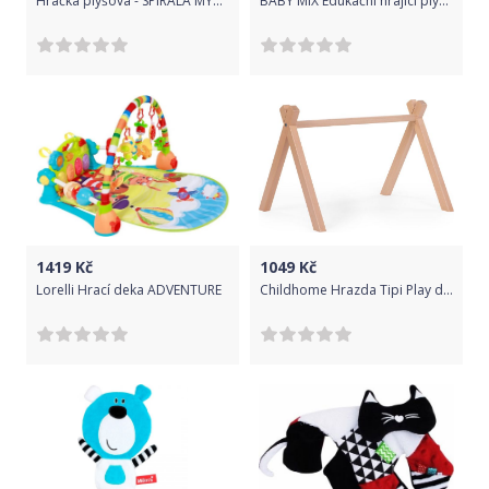
Hračka plyšová - SPIRÁLA MYŠKA puntíky s růžovou - BabyMix
BABY MIX Edukační hrající plyšová panenka Baby Mix námořník kluk
1419
Kč
1049
Kč
Lorelli Hrací deka ADVENTURE
Childhome Hrazda Tipi Play dřevěná Natural