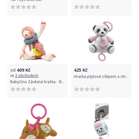
od
409
Kč
425
Kč
ve
2 obchodech
Hračka plyšová s klipem a chrastítkem - PANDA bílo-růžová - Tulilo
BabyOno Závěsná hračka - Sloth Lenny, pudrová