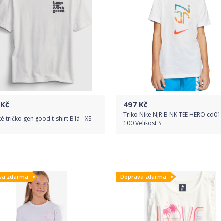
Kč
497
Kč
Triko Nike NJR B NK TEE HERO cd01
é tričko gen good t-shirt Bílá - XS
100 Velikost S
Do obchodu
Do obchodu
va zdarma
Doprava zdarma
Detail produktu
Detail produktu