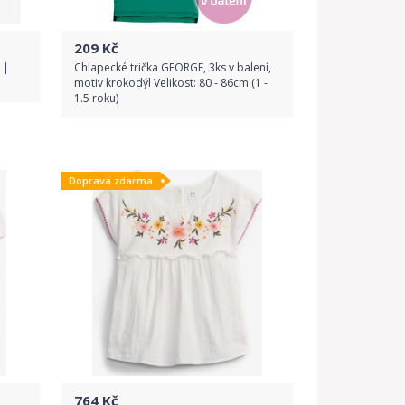
209
Kč
 |
Chlapecké trička GEORGE, 3ks v balení,
motiv krokodýl Velikost: 80 - 86cm (1 -
1.5 roku)
Do obchodu
Doprava zdarma
Detail produktu
764
Kč