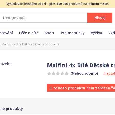
Vyhledávač dětského zboží – přes 500 000 produktů na jednom místě.
Hledej
stování
Péče o dítě
Sport
Pro maminky
Výživa
Vzd
Malfini 4x Bílé Dětské tričko jednoduché
Malfini 4x Bílé Dětské 
Napsat
(Nehodnoceno)
U tohoto produktu není zařazen ž
né produkty