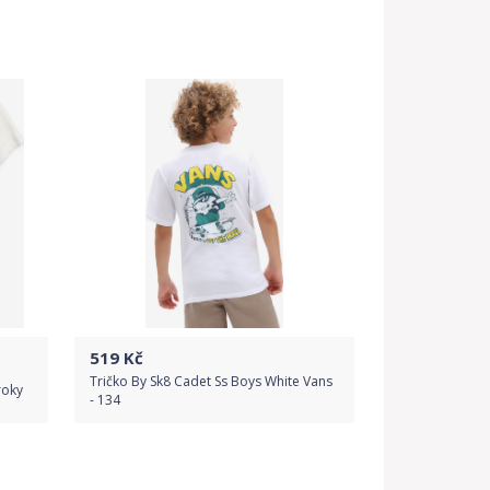
Do obchodu
Detail produktu
519
Kč
Tričko By Sk8 Cadet Ss Boys White Vans
roky
- 134
Do obchodu