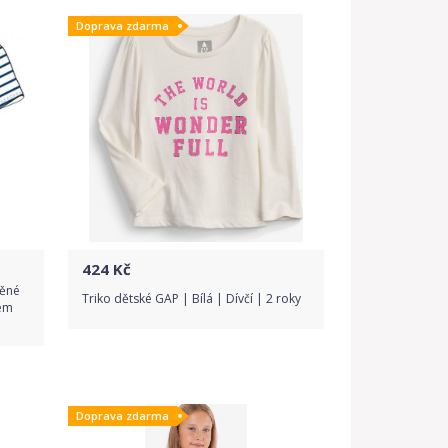
Doprava zdarma
Detail produktu
424
Kč
něné
Triko dětské GAP | Bílá | Dívčí | 2 roky
vem
Do obchodu
Doprava zdarma
Detail produktu