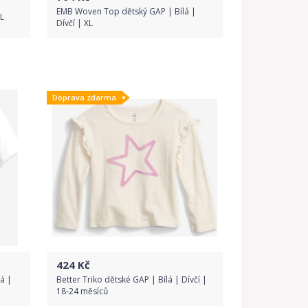
EMB Woven Top dětský GAP | Bílá |
XL
Dívčí | XL
Do obchodu
Doprava zdarma
Detail produktu
424
Kč
á |
Better Triko dětské GAP | Bílá | Dívčí |
18-24 měsíců