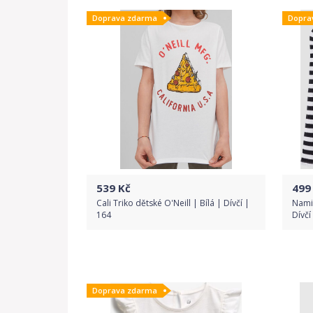
Doprava zdarma
Dopra
Detail produktu
539
Kč
499
Cali Triko dětské O'Neill | Bílá | Dívčí |
Namil
164
Dívčí
Do obchodu
Doprava zdarma
Detail produktu