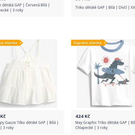
e dětská GAP | Červená Bílá |
Triko dětské GAP | Bílá | Dívčí | X
ecké | 3 roky
Do obchodu
Do obchodu
va zdarma
Doprava zdarma
Detail produktu
Detail produktu
Kč
424
Kč
py Gauze Tilko dětské GAP | Bílá |
May Graphic Triko dětské GAP | Bíl
 | 3 roky
Chlapecké | 3 roky