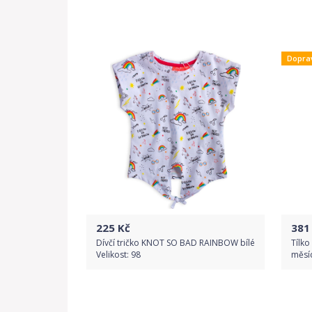
Do obchodu
Dopra
Detail produktu
225
Kč
381
Dívčí tričko KNOT SO BAD RAINBOW bílé
Tílko
Velikost: 98
měsí
Do obchodu