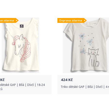
Do obchodu
Do obchodu
va zdarma
Doprava zdarma
Detail produktu
Detail produktu
Kč
424
Kč
 dětské GAP | Bílá | Dívčí | 18-24
Triko dětské GAP | Bílá | Dívčí | 4 
ců
Do obchodu
Do obchodu