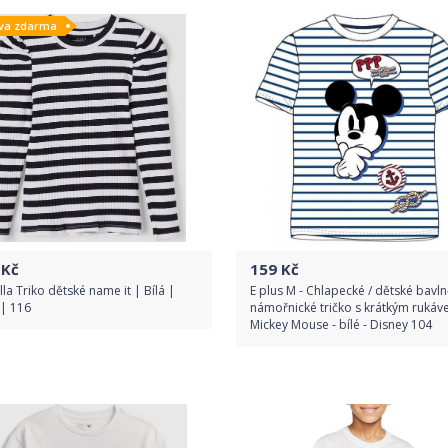
va zdarma
Detail produktu
Detail produktu
Kč
159
Kč
la Triko dětské name it | Bílá |
E plus M - Chlapecké / dětské bavl
 | 116
námořnické tričko s krátkým ruká
Mickey Mouse - bílé - Disney 104
Do obchodu
Do obchodu
Detail produktu
Detail produktu