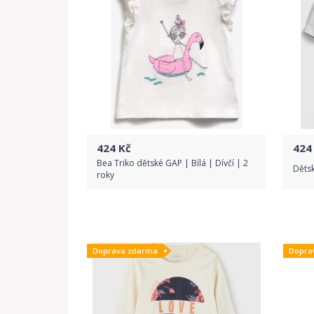
424
Kč
424
Bea Triko dětské GAP | Bílá | Dívčí | 2
Dětsk
roky
Do obchodu
Doprava zdarma
Dopra
Detail produktu