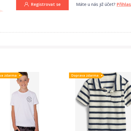
Máte u nás již účet?
Přihla
Registrovat se
va zdarma
Doprava zdarma