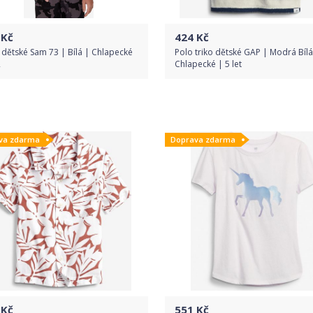
Kč
424
Kč
 dětské Sam 73 | Bílá | Chlapecké
Polo triko dětské GAP | Modrá Bílá
2
Chlapecké | 5 let
Do obchodu
Do obchodu
va zdarma
Doprava zdarma
Detail produktu
Detail produktu
Kč
551
Kč