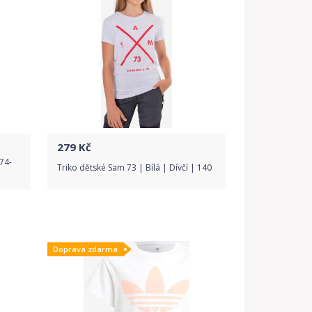
279
Kč
74-
Triko dětské Sam 73 | Bílá | Dívčí | 140
Do obchodu
Doprava zdarma
Detail produktu