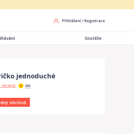
Přihlášení
/
Registrace
ělávání
Soutěže
tričko jednoduché
 recenzi
300
ádný obchod.