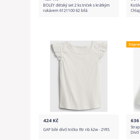
BOLEY dětský set 2 ks triček s krátkým
Košil
rukávem 6121100 62 bílá
Chlap
Do obchodu
Dopra
Detail produktu
424
Kč
636
Strap
GAP bílé dívčí tričko fltr rib k2w - 2YRS
Dívčí