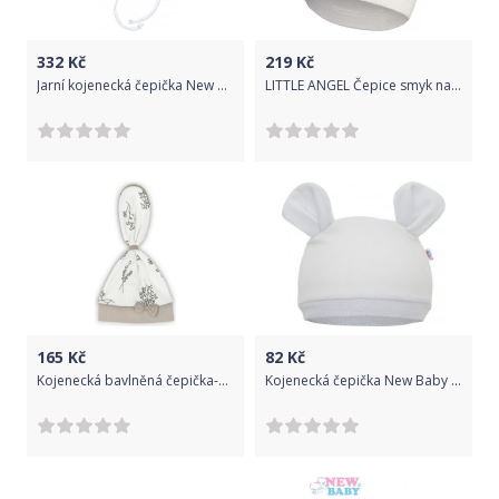
332
Kč
219
Kč
Jarní kojenecká čepička New Baby Special One bílá, Bílá, 68 (4-6m)
LITTLE ANGEL Čepice smyk natahovací LIŠKA Outlast® 36-38 cm bílá káva
165
Kč
82
Kč
Kojenecká bavlněná čepička-šátek Nicol Ella bílá
Kojenecká čepička New Baby Mouse bílá, Bílá, 56/62