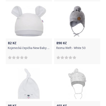
82
Kč
890
Kč
Kojenecká čepička New Baby Mouse bílá, Bílá, 80/86
Reima Weft - White 50
98
Kč
403
Kč