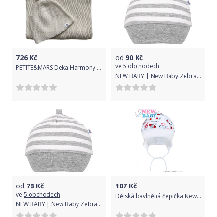
726
Kč
od
90
Kč
ve
5 obchodech
PETITE&MARS Deka Harmony Innocence White 80 x 100 cm + Čepice Huggy Creamy
NEW BABY | New Baby Zebra exclusive | Kojenecká bavlněná čepička New Baby Zebra exclusive | Bílá | 74 (6-9m)
od
78
Kč
107
Kč
ve
5 obchodech
Dětská bavlněná čepička New Baby Beruška, Bílá, 80 (9-12m)
NEW BABY | New Baby Zebra exclusive | Kojenecká bavlněná čepička New Baby Zebra exclusive | Bílá | 68 (4-6m)