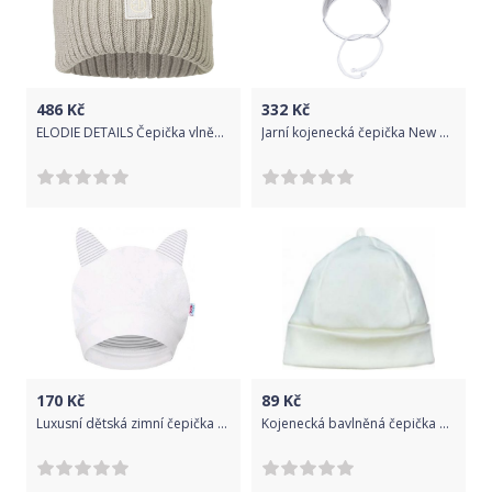
486
Kč
332
Kč
ELODIE DETAILS Čepička vlněná - Lily White 1-2r
Jarní kojenecká čepička New Baby Special One bílá
170
Kč
89
Kč
Luxusní dětská zimní čepička s oušky New Baby Snowy collection, Bílá, 62 (3-6m)
Kojenecká bavlněná čepička Koala Balónek bílá, Bílá, 56 (0-3m)