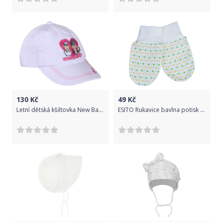
130
Kč
49
Kč
Letní dětská kšiltovka New Baby Sweet Pets bílá - Letní dětská kšiltovka New Baby Sweet Pets bílá
ESITO Rukavice bavlna potisk srdce, Barva srdce bílá / zelená, Velikost 68