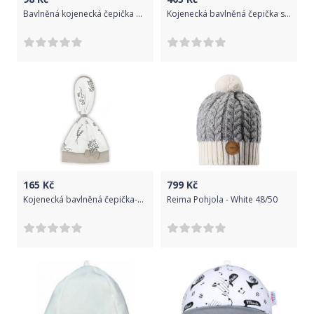
Bavlněná kojenecká čepička Bobas Fashion Lucky bílá, Bílá, 62 (3-6m)
Kojenecká bavlněná čepička s mašličkou New Baby NUNU bílá, Bílá, 74 (6-9m)
165
Kč
799
Kč
Kojenecká bavlněná čepička-šátek Nicol Ella bílá, Bílá, 68/74
Reima Pohjola - White 48/50