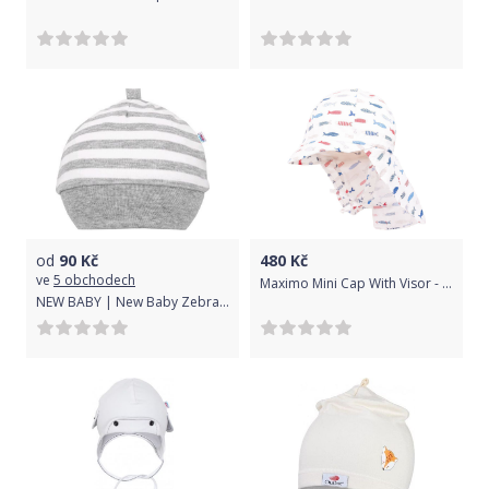
od
90
Kč
480
Kč
ve
5 obchodech
Maximo Mini Cap With Visor - weiss-navy-rot-fische 49
NEW BABY | New Baby Zebra exclusive | Kojenecká bavlněná čepička New Baby Zebra exclusive | Bílá | 80 (9-12m)