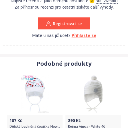
Napište recenzi a jako odměnu dostanete
300 Zlaťáků
Za přínosnou recenzi pro ostatní získáte další výhody.
Registrovat se
Máte u nás již účet?
Přihlaste se
Podobné produkty
107
Kč
890
Kč
Dětská bavlněná čepička New Baby Beruška, Bílá, 68 (4-6m)
Reima Ainoa - White 46