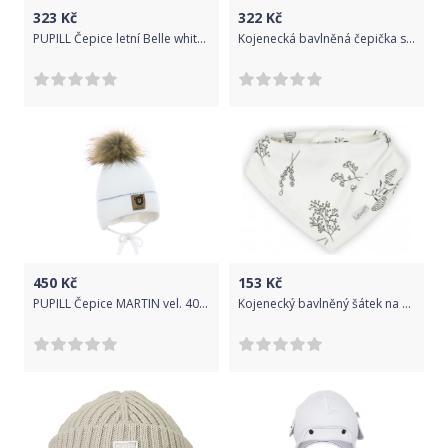
323
Kč
322
Kč
PUPILL Čepice letní Belle white 42-44
Kojenecká bavlněná čepička s mašličkou New Baby NUNU bílá
450
Kč
153
Kč
PUPILL Čepice MARTIN vel. 40-42, bílá
Kojenecký bavlněný šátek na krk Nicol Ella bílé, Bílá, Univerzální