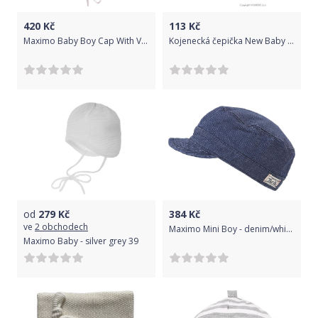
420
Kč
113
Kč
Maximo Baby Boy Cap With Visor - weiß-marine-palmen 47
Kojenecká čepička New Baby Beruška, Bílá, 56 (0-3m)
od
279
Kč
384
Kč
ve
2 obchodech
Maximo Mini Boy - denim/white 47
Maximo Baby - silver grey 39