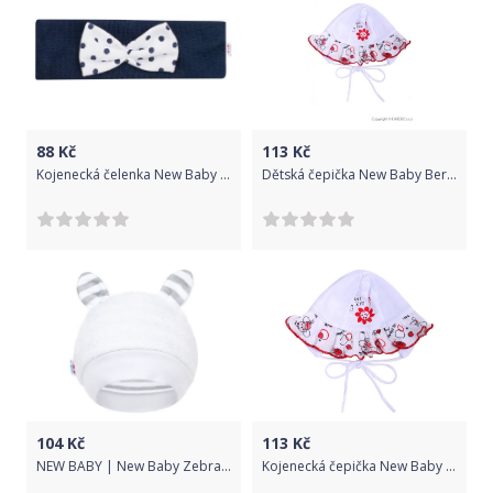
88
Kč
113
Kč
Kojenecká čelenka New Baby Lady bílá s putíky, Bílá
Dětská čepička New Baby Beruška, Bílá, 80 (9-12m)
104
Kč
113
Kč
NEW BABY | New Baby Zebra | Luxusní dětská zimní čepička s oušky New Baby Zebra | Bílá | 68 (4-6m)
Kojenecká čepička New Baby Beruška