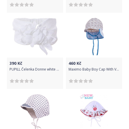
390
Kč
460
Kč
PUPILL Čelenka Donne white 44-46 (6-9m)
Maximo Baby Boy Cap With Visor - adria-grau-kaktus 47