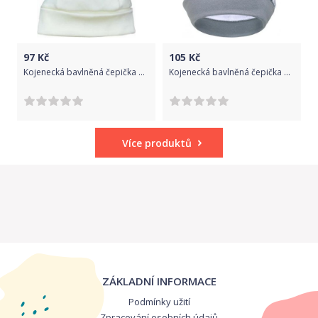
97
Kč
105
Kč
Kojenecká bavlněná čepička Koala Balónek bílá, Bílá, 74 (6-9m)
Kojenecká bavlněná čepička New Baby Music, Bílá, 68 (4-6m)
Více produktů
ZÁKLADNÍ INFORMACE
Podmínky užití
Zpracování osobních údajů