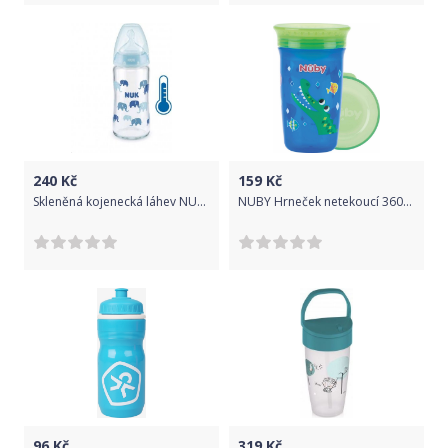
240
Kč
159
Kč
Skleněná kojenecká láhev NUK FC s kontrolou teploty 240 ml modrá, Modrá
NUBY Hrneček netekoucí 360° 300ml, 6 m+ modrá/zelená
96
Kč
319
Kč