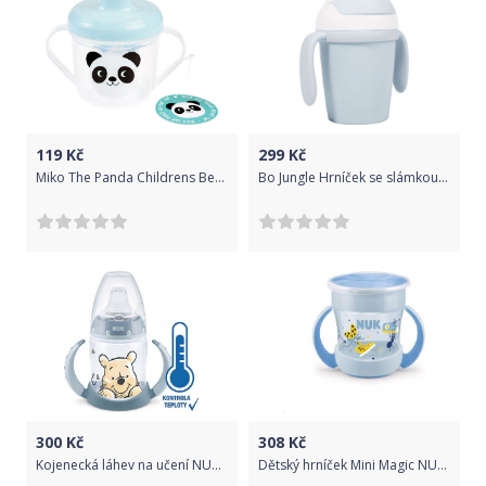
119
Kč
299
Kč
Miko The Panda Childrens Beaker uni
Bo Jungle Hrníček se slámkou CPLA Blue
300
Kč
308
Kč
Kojenecká láhev na učení NUK Medvídek Pú s kontrolou teploty 150 ml šedá, Šedá
Dětský hrníček Mini Magic NUK 360° s víčkem modrá, Modrá