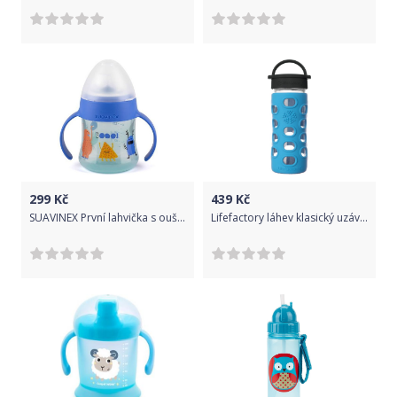
299
Kč
439
Kč
SUAVINEX První lahvička s oušky Booo Nerozlitná savička 150 ml (+4m) – modrá
Lifefactory láhev klasický uzávěr 350 ml cobalt blue