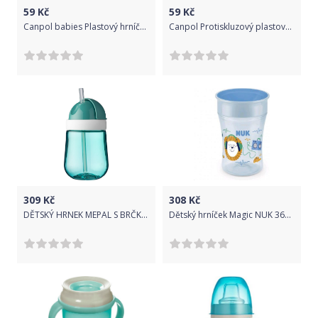
59
Kč
59
Kč
Canpol babies Plastový hrníček 170 ml Afrika modrý
Canpol Protiskluzový plastový hrníček 170 ml meloun modrý
309
Kč
308
Kč
DĚTSKÝ HRNEK MEPAL S BRČKEM, MIO 300 ML, TYRKYSOVÝ
Dětský hrníček Magic NUK 360° s víčkem light blue, Modrá