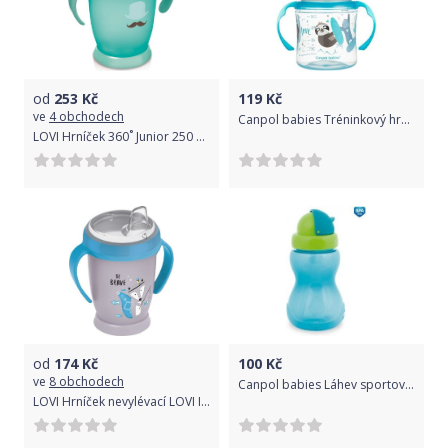
od
253
Kč
119
Kč
ve
4 obchodech
Canpol babies Tréninkový hrníček EXOTIC ANIMALS 120ml modrý
LOVI Hrníček 360˚ Junior 250 ml s úchyty Retro (12m+) modrý new
od
174
Kč
100
Kč
ve
8 obchodech
Canpol babies Láhev sportovní se slámkou malá 270 ml modrá
LOVI Hrníček nevylévací LOVI INDIAN SUMMER modrý 250ml 12m+