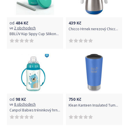
od
484
Kč
439
Kč
ve
2 obchodech
Chicco Hrnek nerezový Chicco Power Cup s brčkem a držadly, 237ml - chlapec
BBLÜV Küp Sippy Cup Silikonový hrneček Aqua
od
98
Kč
750
Kč
ve
8 obchodech
Klean Kanteen Insulated Tumbler - pacific sky 473 ml uni
Canpol Babies tréninkový hrníček Cute Animals se silikonovým pítkem a úchyty 56/512_tur