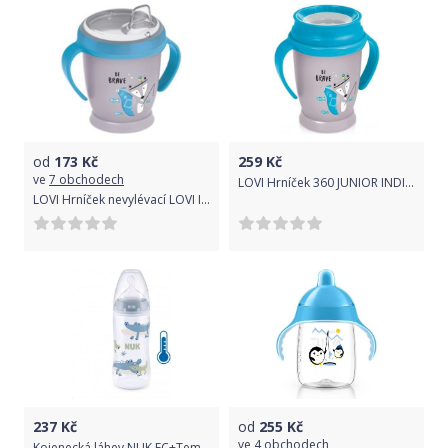
od
173
Kč
259
Kč
ve
7 obchodech
LOVI Hrníček 360 JUNIOR INDIAN SUMMER Boy 250ml 12m+
LOVI Hrníček nevylévací LOVI INDIAN SUMMER modrý 210ml 9m +
237
Kč
od
255
Kč
ve
4 obchodech
Kojenecká láhev NUK FC+Temperature Control 300 ml BOX-Flow Control savička blue, Modrá