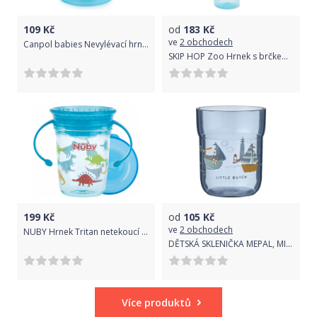
109
Kč
od
183
Kč
ve
2 obchodech
Canpol babies Nevylévací hrníček ovečka modrý
SKIP HOP Zoo Hrnek s brčkem PP bez PVC a BPA Sova 12 m+
199
Kč
od
105
Kč
ve
2 obchodech
NUBY Hrnek Tritan netekoucí 360° s držadly, 6 m+ modrý
DĚTSKÁ SKLENIČKA MEPAL, MIO 250 ML, LITTLE DUTCH - NÁMOŘNICKÝ ZÁLIV
Více produktů