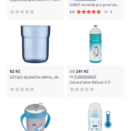
AVENT Hrneček pro první doušky Premium 260 ml modrý
1
5.0
82
Kč
od
241
Kč
ve
3 obchodech
DĚTSKÁ SKLENIČKA MEPAL, MIO 250 ML, MODRÁ
Zdravá lahev Bělouš 0,7l