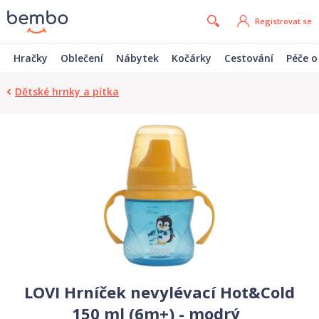
Registrovat se
Hračky
Oblečení
Nábytek
Kočárky
Cestování
Péče o
Dětské hrnky a pítka
LOVI Hrníček nevylévací Hot&Cold
150 ml (6m+) - modrý