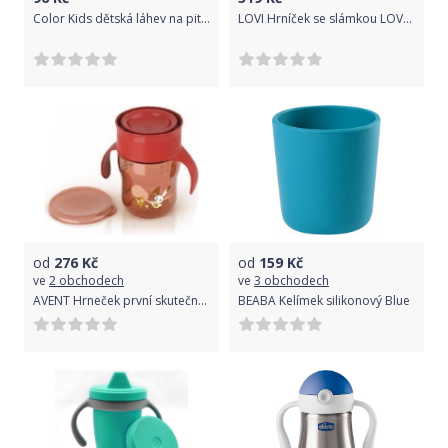
Color Kids dětská láhev na pití CK104051 - 1146
LOVI Hrníček se slámkou LOVELY ACTIVE 350 ml kluk
od
276
Kč
od
159
Kč
ve
2 obchodech
ve
3 obchodech
AVENT Hrneček první skutečný 260 ml - chlapec
BEABA Kelímek silikonový Blue