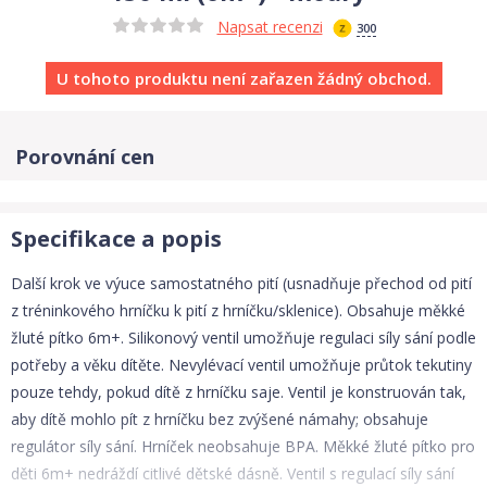
Napsat recenzi
300
U tohoto produktu není zařazen žádný obchod.
Porovnání cen
Specifikace a popis
Další krok ve výuce samostatného pití (usnadňuje přechod od pití
z tréninkového hrníčku k pití z hrníčku/skle­nice). Obsahuje měkké
žluté pítko 6m+. Silikonový ventil umožňuje regulaci síly sání podle
potřeby a věku dítěte. Nevylévací ventil umožňuje průtok tekutiny
pouze tehdy, pokud dítě z hrníčku saje. Ventil je konstruován tak,
aby dítě mohlo pít z hrníčku bez zvýšené námahy; obsahuje
regulátor síly sání. Hrníček neobsahuje BPA. Měkké žluté pítko pro
děti 6m+ nedráždí citlivé dětské dásně. Ventil s regulací síly sání