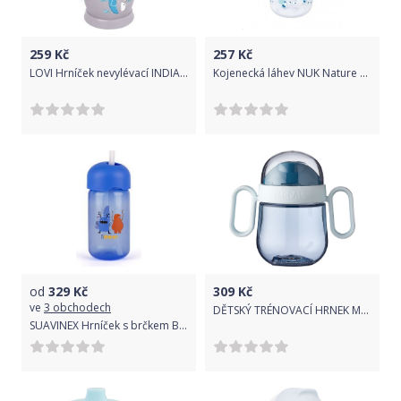
259
Kč
257
Kč
LOVI Hrníček nevylévací INDIAN SUMMER Boy 250ml 12m+
Kojenecká láhev NUK Nature Sense s kontrolou teploty 260 ml modrá, Modrá
od
329
Kč
309
Kč
ve
3 obchodech
DĚTSKÝ TRÉNOVACÍ HRNEK MEPAL, MIO 200 ML, MODRÝ
SUAVINEX Hrníček s brčkem Booo – modrý