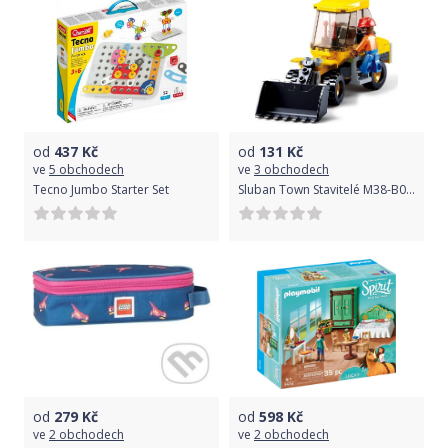
od
437
Kč
od
131
Kč
ve
5 obchodech
ve
3 obchodech
Tecno Jumbo Starter Set
Sluban Town Stavitelé M38-B0377B Malý Bagr / nakládač
od
279
Kč
od
598
Kč
ve
2 obchodech
ve
2 obchodech