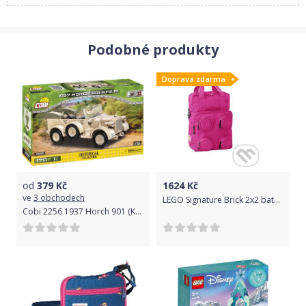
vysoce kvalitní materiál a přesnost jednotlivých dílků
stavění z dílků trénuje trpělivost, stavěním si děti rozvíjí jemnou
Podobné produkty
motoriku
Doprava zdarma
svět plný akce a dobrodružství
rozvíjí kreativitu a podporuje fantazii
procvičuje jemnou motoriku
od
379
Kč
1624
Kč
kostky LEGO splňují ty nejvyšší bezpečnostní standardy
ve
3 obchodech
LEGO Signature Brick 2x2 batoh - jasne červený/fialový - LEGO
Cobi 2256 1937 Horch 901 (Kfz. 15)
Obsah balení:
osobní vlak