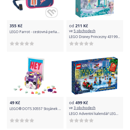
4 minifigurky
motor na dálkové ovládání
355
Kč
od
211
Kč
ve
5 obchodech
LEGO Parrot - cestovná peňaženka - LEGO
LEGO Disney Princezny 43199 Nádvorie Elsinho zámku - LEGO
jídelní vůz a vůz pro cestující
nástupiště s lavičkou a jízdním řádem
oválná trať s 20 díly kolejí
sestavitelné signalizační zařízení a doplňky
návod
49
Kč
od
499
Kč
ve
3 obchodech
LEGO® DOTS 30557 Stojánek na fotky
Materiál: plast
LEGO Adventní kalendář LEGO® City 60303
Věk: 6+