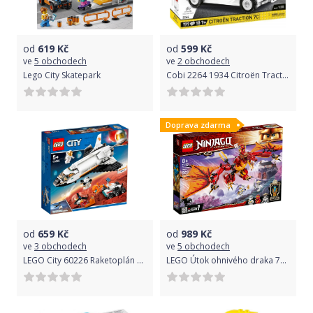
od
619
Kč
od
599
Kč
ve
5 obchodech
ve
2 obchodech
Lego City Skatepark
Cobi 2264 1934 Citroën Traction 7C
Doprava zdarma
od
659
Kč
od
989
Kč
ve
3 obchodech
ve
5 obchodech
LEGO City 60226 Raketoplán zkoumající Mars
LEGO Útok ohnivého draka 71753