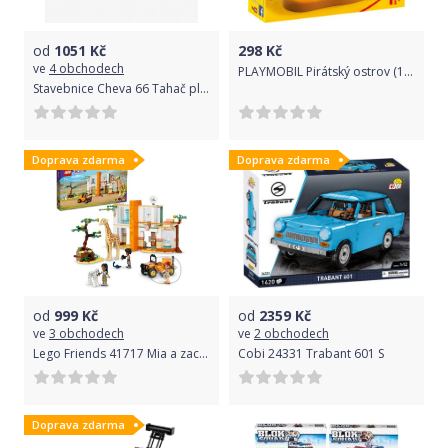
od
1051
Kč
298
Kč
ve
4 obchodech
PLAYMOBIL Pirátský ostrov (1.2.3) 9119
Stavebnice Cheva 66 Tahač plast 500ks v krabici 38,5x24x9cm
Doprava zdarma
Doprava zdarma
od
999
Kč
od
2359
Kč
ve
3 obchodech
ve
2 obchodech
Lego Friends 41717 Mia a zachranná akcia v divočine - LEGO
Cobi 24331 Trabant 601 S
Doprava zdarma