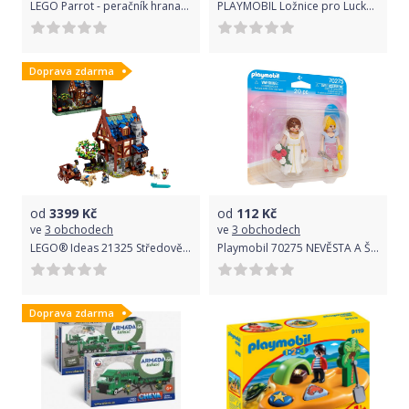
LEGO Parrot - peračník hranatý - LEGO
PLAYMOBIL Ložnice pro Lucky 9476
Doprava zdarma
od
3399
Kč
od
112
Kč
ve
3 obchodech
ve
3 obchodech
LEGO® Ideas 21325 Středověká kovárna
Playmobil 70275 NEVĚSTA A ŠVADLENA
Doprava zdarma