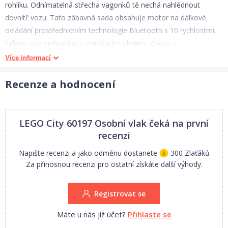
rohlíku. Odnímatelná střecha vagonků tě nechá nahlédnout
dovnitř vozu. Tato zábavná sada obsahuje motor na dálkové
ovládání prostřednictvím technologie Bluetooth s 10 rychlostmi,
kabinu strojvedoucího s otevíracím oknem, 2 vozy s
odnímatelnou střechou, sedačkami a stoly, oválnou trať s celkem
Více informací
20 díly kolejí, a navíc sestavitelné nástupiště s lavičkou a jízdním
řádem, signalizačním zařízením a 4 LEGO minifigurky.
Recenze a hodnocení
LEGO City 60197 Osobní vlak
čeká na první
LEGO City je plné detailů podněcujících představivost. Je to svět
recenzi
nekonečných příležitostí inspirujících k volné hře. LEGO City je
Napište recenzi a jako odměnu dostanete
300 Zlaťáků
inspirováno životem ve městě a obsahuje jeho do detailu
Za přínosnou recenzi pro ostatní získáte další výhody.
propracovaná hlavní témata jako je policejní a hasičský sbor,
nemocnice a spousta úžasných vozidel a ikonických budov.
Registrovat se
Vlastnosti:
Máte u nás již účet?
Přihlaste se