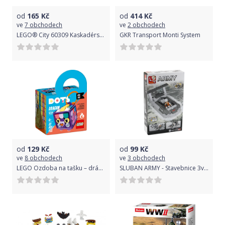
od
165
Kč
od
414
Kč
ve
7 obchodech
ve
2 obchodech
LEGO® City 60309 Kaskadérská motorka se selfie tyčí
GKR Transport Monti System
od
129
Kč
od
99
Kč
ve
8 obchodech
ve
3 obchodech
LEGO Ozdoba na tašku – dráček 41939
SLUBAN ARMY - Stavebnice 3v1 - Vyloďovací člun