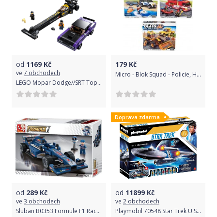
od
1169
Kč
179
Kč
ve
7 obchodech
Micro - Blok Squad - Policie, Hasiči
LEGO Mopar Dodge//SRT Top Fuel Dragster a 1970 Dodge Challenger T/A 76904
Doprava zdarma
od
289
Kč
od
11899
Kč
ve
3 obchodech
ve
2 obchodech
Sluban B0353 Formule F1 Racing Car Modrá 257 ks
Playmobil 70548 Star Trek U.S.S. Enterprise NCC-1701