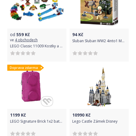
od
559
Kč
94
Kč
ve
4 obchodech
Sluban Sluban WW2 4into1 M38-B0678D Detektor min
LEGO Classic 11009 Kostky a světla
Doprava zdarma
1199
Kč
10990
Kč
LEGO Signature Brick 1x2 batoh - jasne červený/fialový - LEGO
Lego Castle Zámek Disney