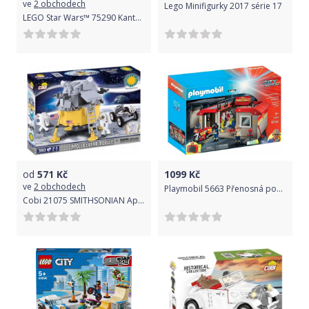
ve
2 obchodech
Lego Minifigurky 2017 série 17
LEGO Star Wars™ 75290 Kantýna Mos Eisley™
od
571
Kč
1099
Kč
ve
2 obchodech
Playmobil 5663 Přenosná požární stanice
Cobi 21075 SMITHSONIAN Apollo 11 Lunární modul Eagle, 380 k, 2 f