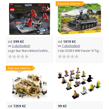
Doprava zdarma
Rozměry:
Rozměry osobního vlaku: 5 × 11 × 69 cm
Počet dílků: 677ks
od
399
Kč
od
1019
Kč
ve
2 obchodech
ve
7 obchodech
Země původu: EU
Lego Star Wars Bitevní balíček sithských jednotek
Cobi 2538 II WW Panzer VI Tiger Ausf. E, 800 k, 1 f
Katalog LEGO k online prohlížení zde.Pokud má produkt více
obrázků s různými variantami, technicky nelze zajistit dodání
Doprava zdarma
konkrétní varianty, kterou upřesníte například v poznámce
objednávky.
od
7259
Kč
99
Kč