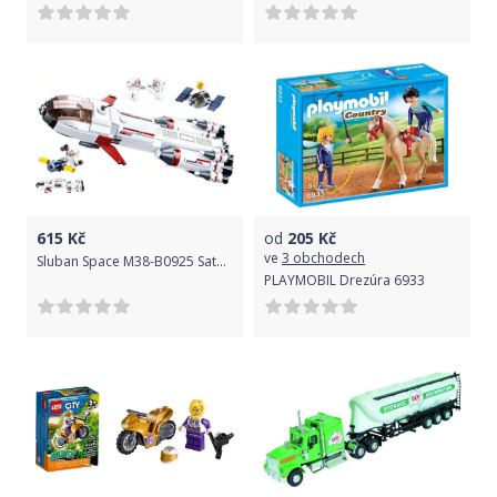
615
Kč
od
205
Kč
ve
3 obchodech
Sluban Space M38-B0925 Saturnská expediční raketa
PLAYMOBIL Drezúra 6933