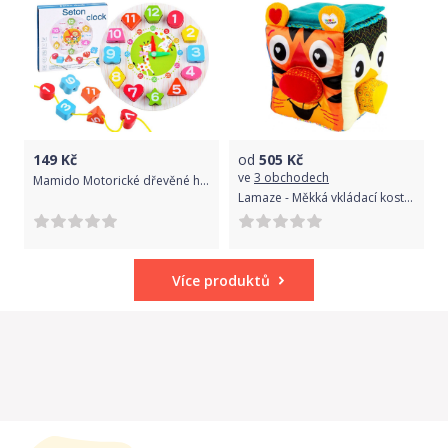
149
Kč
od
505
Kč
ve
3 obchodech
Mamido Motorické dřevěné hodiny pro nejmenší žirafa
Lamaze - Měkká vkládací kostka se zvířátky
Více produktů