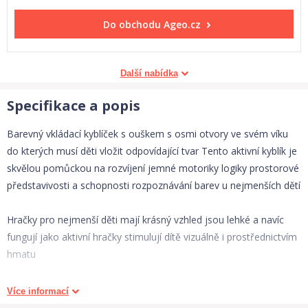
Do obchodu
Ageo.cz
Další nabídka
Specifikace a popis
Barevný vkládací kyblíček s ouškem s osmi otvory ve svém víku
do kterých musí děti vložit odpovídající tvar Tento aktivní kyblík je
skvělou pomůckou na rozvíjení jemné motoriky logiky prostorové
představivosti a schopnosti rozpoznávání barev u nejmenších dětí
Hračky pro nejmenší děti mají krásný vzhled jsou lehké a navíc
fungují jako aktivní hračky stimulují dítě vizuálně i prostřednictvím
hmatu
Rozměry balení š v h 14 x 21 x 14cm
Více informací
Rozměry dětské hračky š v h 185 x 135 x 11cm