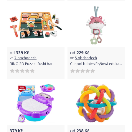
od
339
Kč
od
229
Kč
ve
7 obchodech
ve
5 obchodech
BINO 3D Puzzle, Sushi bar
Canpol babies Plyšová edukační zavazovací hračka Pastel Friends růžový medvídek
379
Kč
od
238
Kč