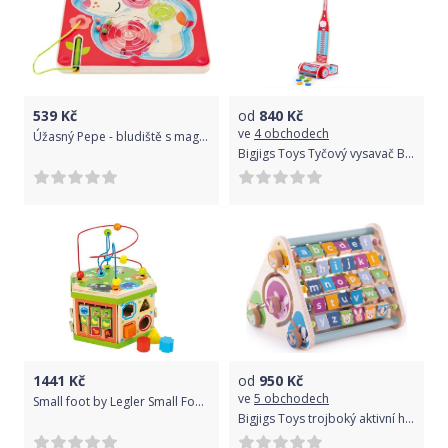
539
Kč
od
840
Kč
ve
4 obchodech
Úžasný Pepe - bludiště s magnetickou hůlkou
Bigjigs Toys Tyčový vysavač Bigjigs Toys
1441
Kč
od
950
Kč
ve
5 obchodech
Small foot by Legler Small Foot Velká motorická kostka safari poškozený obal
Bigjigs Toys trojboký aktivní hranol počty a abeceda se zvířátky