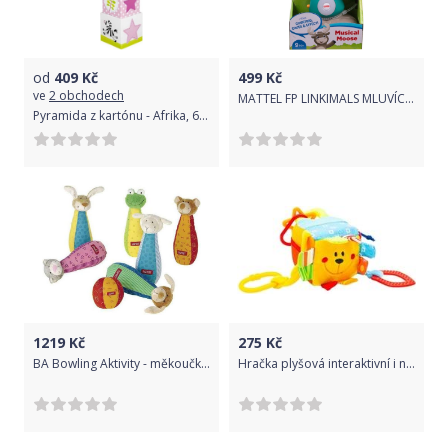
od
409
Kč
499
Kč
ve
2 obchodech
MATTEL FP LINKIMALS MLUVÍCÍ LOS CZ
Pyramida z kartónu - Afrika, 6 kostek (Goki)
1219
Kč
275
Kč
BA Bowling Aktivity - měkoučká plyš (23 cm) - 7 dílů ESPRIT
Hračka plyšová interaktivní i na kočárek - KOSTKA MEDVÍDEK barevná - BabyMix