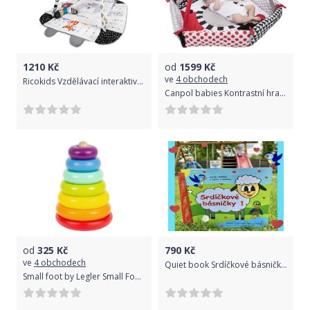
1210
Kč
od
1599
Kč
ve
4 obchodech
Ricokids Vzdělávací interaktivní podložka 110 × 100 cm Boho
Canpol babies Kontrastní hrací deka SENSORY
od
325
Kč
790
Kč
ve
4 obchodech
Quiet book Srdíčkové básničky 1
Small foot by Legler Small Foot Skládací věž duha