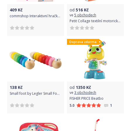
409
Kč
od
516
Kč
ve
5 obchodech
commshop Interaktivní hračka pro děti SHARK Barva: Růžová
Petit Collage textilní motorická kostka
Doprava zdarma
138
Kč
od
1350
Kč
ve
3 obchodech
Small foot by Legler Small Foot Skládací červík 1 ks
FISHER PRICE Beatbo
1
5.0