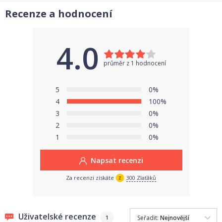
Materiál plast
Recenze a hodnocení
Obsah balení kyblík s víkem vkládací tvary 16ks
4.0
Cena je uvedena za 1 balení sadu hračky
Hračka je vhodná pro děti od 18 měsíců
průměr z 1 hodnocení
5
0%
4
100%
3
0%
2
0%
1
0%
Napsat recenzi
Za recenzi získáte
300 Zlaťáků
Uživatelské recenze
Seřadit:
Nejnovější
1