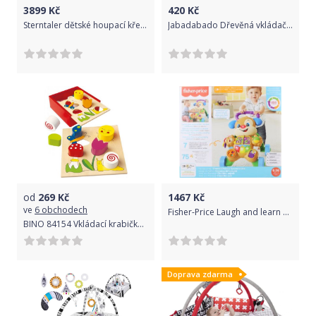
3899
Kč
420
Kč
Sterntaler dětské houpací křeslo myška Mabel 9902001
Jabadabado Dřevěná vkládačka, barevná
od
269
Kč
1467
Kč
ve
6 obchodech
Fisher-Price Laugh and learn Chodítko pejsek GXR71TV 1.9.-31.12.
BINO 84154 Vkládací krabička - Louka
Doprava zdarma