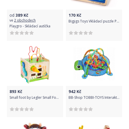
od
389
Kč
170
Kč
ve
2 obchodech
Bigjigs Toys Vkládací puzzle Plachetnice
Playgro - Skládací autíčka
893
Kč
942
Kč
Small foot by Legler Small Foot Motorická kostka Králíček poškozený obal
BB-Shop TOBBI-TOYS Interaktivní vzdělávací dětská podložka 4v1 - želva