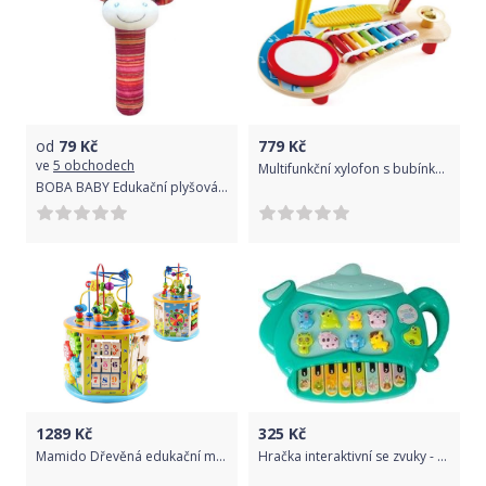
od
79
Kč
779
Kč
ve
5 obchodech
Multifunkční xylofon s bubínkem
BOBA BABY Edukační plyšová hračka pískací - kravička, 1 ks
1289
Kč
325
Kč
Mamido Dřevěná edukační motorická kostka 8v1
Hračka interaktivní se zvuky - ČAJNÍK mořský - Tulimi