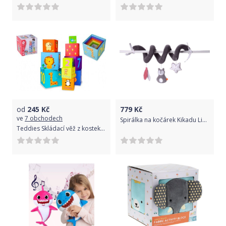
od
245
Kč
779
Kč
ve
7 obchodech
Spirálka na kočárek Kikadu Liška
Teddies Skládací věž z kostek s obrázky a čísly, barvy duhy