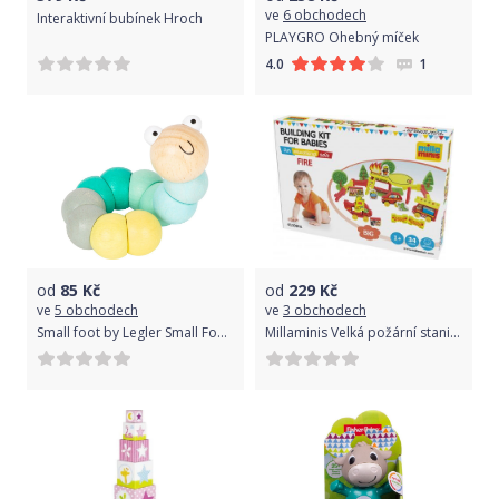
ve
6 obchodech
Interaktivní bubínek Hroch
PLAYGRO Ohebný míček
1
4.0
od
85
Kč
od
229
Kč
ve
5 obchodech
ve
3 obchodech
Small foot by Legler Small Foot Motorická hračka housenka 1ks tyrkysová
Millaminis Velká požární stanice