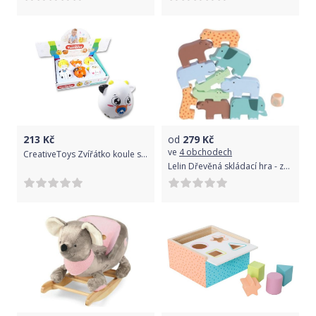
213
Kč
od
279
Kč
ve
4 obchodech
CreativeToys Zvířátko koule se zvukem
Lelin Dřevěná skládací hra - zvířátka, 10ks + hrací kostka