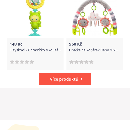
149
Kč
560
Kč
Playskool - Chrastítko s kousátky
Hračka na kočárek Baby Mix obláček, Dle obrázku
Více produktů