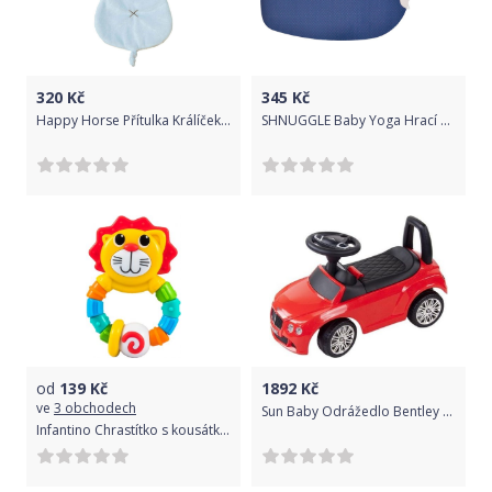
320
Kč
345
Kč
Happy Horse Přítulka Králíček Richie modrá
SHNUGGLE Baby Yoga Hrací podložka Blue
od
139
Kč
1892
Kč
ve
3 obchodech
Sun Baby Odrážedlo Bentley červené DOPRODEJ
Infantino Chrastítko s kousátkem - Lvíček