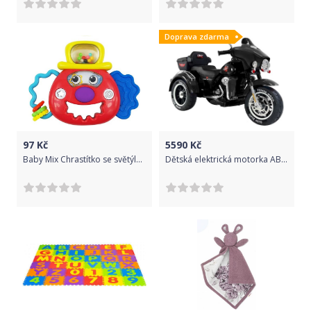
Doprava zdarma
97
Kč
5590
Kč
Baby Mix Chrastítko se světýlkem klaun červený Plast, 17 cm
Dětská elektrická motorka ABM-5288 - černá