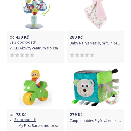
od
439
Kč
289
Kč
ve
3 obchodech
Baby Nellys Mazlík, přítulníček Zajíček, fleece + bavlna, Srnka a růže, růžová
VULLI Aktivity centrum s přísavkou
od
78
Kč
279
Kč
ve
3 obchodech
Canpol babies Plyšová edukační kostka Medvídek - tyrkysová
Lena My First Racers motorka