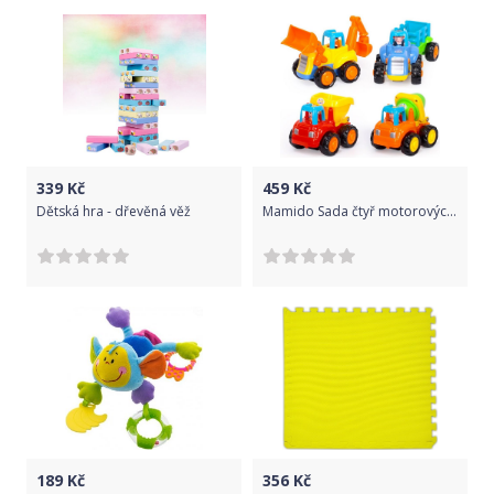
339
Kč
459
Kč
Dětská hra - dřevěná věž
Mamido Sada čtyř motorových vozidel
189
Kč
356
Kč