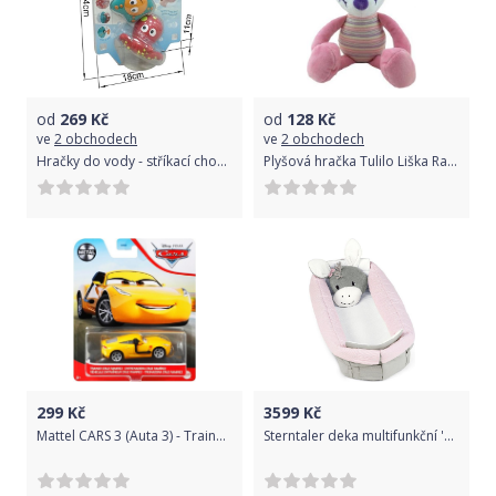
od
269
Kč
od
128
Kč
ve
2 obchodech
ve
2 obchodech
Hračky do vody - stříkací chobotnice s hvězdicí
Plyšová hračka Tulilo Liška Rajan, 23 cm - růžová
299
Kč
3599
Kč
Mattel CARS 3 (Auta 3) - Trainer Cruz Ramirez Nr. 51 (Cruz Ramirézová)
Sterntaler deka multifunkční 'hnízdečko' oslík Emma, 100 x 130 cm, 9131838