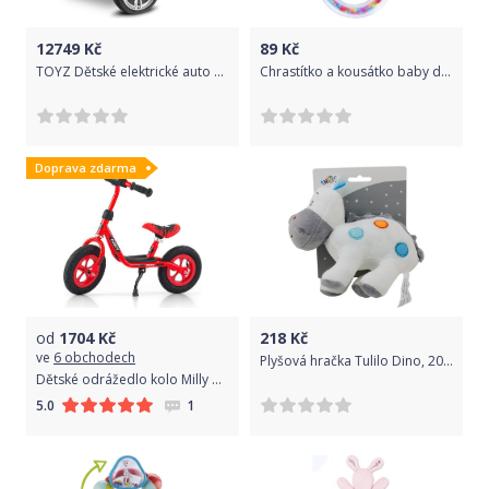
12749
Kč
89
Kč
TOYZ Dětské elektrické auto BMW X6 ČERNÁ
Chrastítko a kousátko baby dinosaurus plastové na kartě pro miminko
Doprava zdarma
od
1704
Kč
218
Kč
ve
6 obchodech
Plyšová hračka Tulilo Dino, 20 cm - bílý
Dětské odrážedlo kolo Milly Mally Dusty red 12"
1
5.0