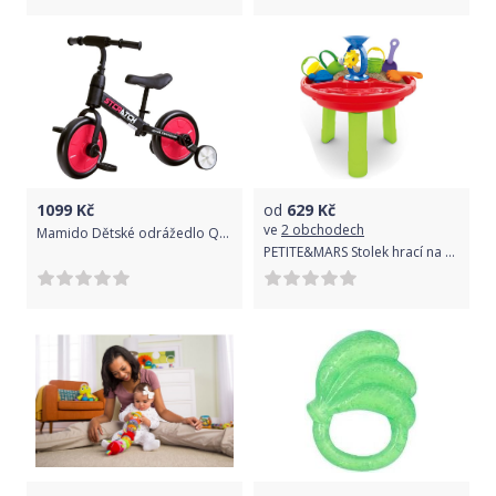
1099
Kč
od
629
Kč
ve
2 obchodech
Mamido Dětské odrážedlo Quick 3v1 červené
PETITE&MARS Stolek hrací na vodu a písek Sandy Ted