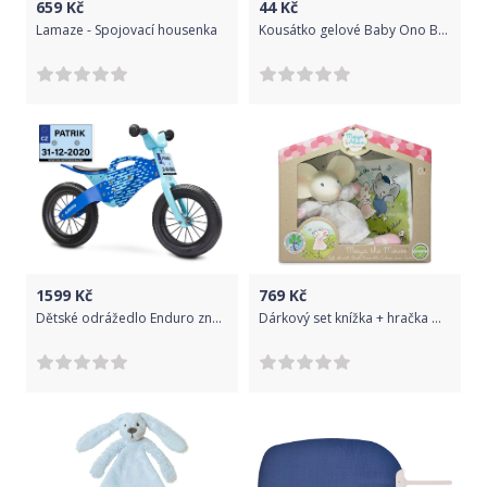
659
Kč
44
Kč
Lamaze - Spojovací housenka
Kousátko gelové Baby Ono Banán - Zelené
1599
Kč
769
Kč
Dětské odrážedlo Enduro značky Toyz, dřevěné, barva modrá, s osobní SPZ Text na SPZ: Jsem pirát (pirátka) silnic a chodníků, Barva SPZ: růžová
Dárkový set knížka + hračka Meiya & Alvin