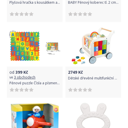
Plyšová hračka s kousátkem a chrastítkem - Opička - modrá
BABY Pěnový koberec tl. 2 cm - žlutý 1 díl s okraji
od
399
Kč
2749
Kč
ve
3 obchodech
Dětské dřevěné multifunkční chodítko Kostka - Slon
Pěnové puzzle Čísla a písmena 36 ks