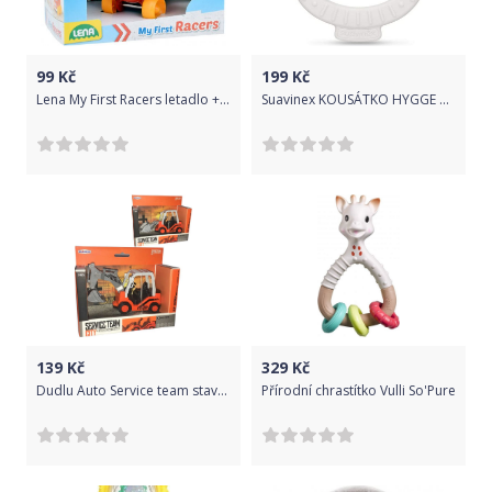
99
Kč
199
Kč
Lena My First Racers letadlo + figurka plast 10 cm
Suavinex KOUSÁTKO HYGGE Králíček - ŠEDÁ
139
Kč
329
Kč
Dudlu Auto Service team stavební stroj zpětný chod 15cm 2 druhy plast
Přírodní chrastítko Vulli So'Pure