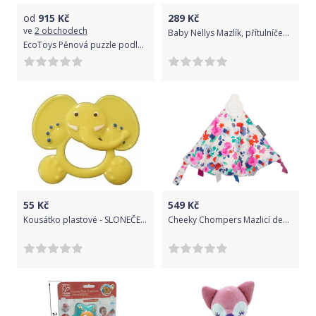
od
915
Kč
289
Kč
ve
2 obchodech
Baby Nellys Mazlík, přítulníček Zajíček, fleece + bavlna, Plameňák - švestkový
EcoToys Pěnová puzzle podložka s abecedou a čísly | 178x178cm
55
Kč
549
Kč
Kousátko plastové - SLONEČEK žlutý - EVK
Cheeky Chompers Mazlicí dečka Winter Bloom COMFORTCHEW