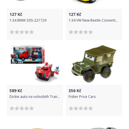
127
Kč
127
Kč
1:34 BMW 335i 221729
1:34 VW New Beetle Convertible 221639
589
Kč
356
Kč
Dickie auto na volnoběh Transformers Optimus Prime Battle Truck 23 cm
Fisher Price Cars