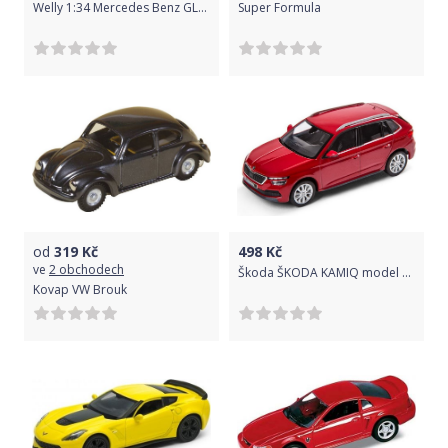
Welly 1:34 Mercedes Benz GLK Červená
Super Formula
od
319
Kč
498
Kč
ve
2 obchodech
Škoda ŠKODA KAMIQ model 1:43
Kovap VW Brouk