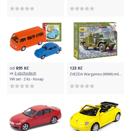
od
895
Kč
123
Kč
ve
3 obchodech
ZVEZDA Wargames (WWII) military 6273 - Soviet M-3 Scout Car with Machine Gun (1:100)
VW set - 2 ks - Kovap