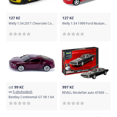
127
Kč
127
Kč
Welly 1:34 2017 Chevrolet Corvette Z06 Žlutá
Welly 1:34 1999 Ford Mustang GT Žlutá
od
99
Kč
997
Kč
ve
5 obchodech
REVELL ModelSet auto 67693 - Fast & Furious - Dominics 1970 Dodge Charger (1:25)
Bentley Continental GT V8 1:64