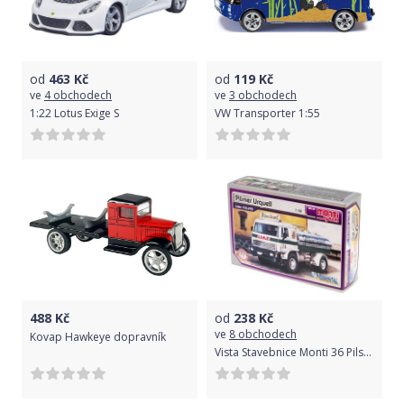
od
463
Kč
od
119
Kč
ve
4 obchodech
ve
3 obchodech
1:22 Lotus Exige S
VW Transporter 1:55
488
Kč
od
238
Kč
ve
8 obchodech
Kovap Hawkeye dopravník
Vista Stavebnice Monti 36 Pilsner Urguell Liaz 1:48