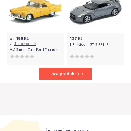
od
199
Kč
127
Kč
ve
3 obchodech
1:34 Nissan GT-R 221484
HM Studio Cars Ford Thunderbird 1955
Více produktů
ZÁKLADNÍ INFORMACE