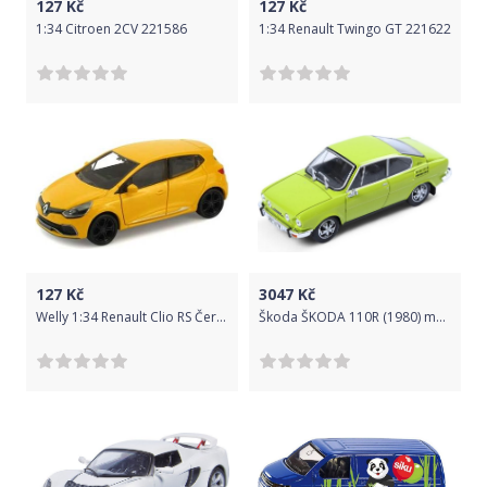
127
Kč
127
Kč
1:34 Citroen 2CV 221586
1:34 Renault Twingo GT 221622
127
Kč
3047
Kč
Welly 1:34 Renault Clio RS Červená
Škoda ŠKODA 110R (1980) model 1:18