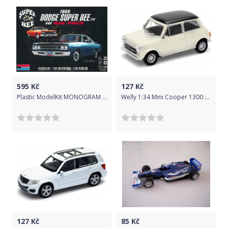
595
Kč
127
Kč
Plastic ModelKit MONOGRAM auto 4505 - 1969 Dodge Super Bee (1:24)
Welly 1:34 Mini Cooper 1300 Šedá
127
Kč
85
Kč