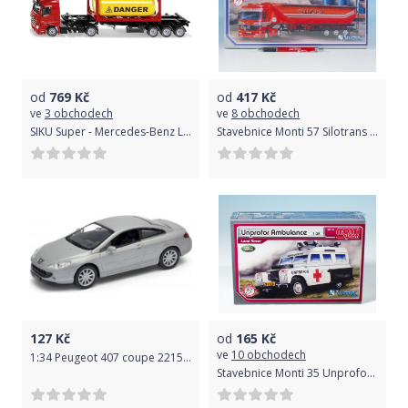
od
769
Kč
od
417
Kč
ve
3 obchodech
ve
8 obchodech
SIKU Super - Mercedes-Benz LKW s cisternou
Stavebnice Monti 57 Silotrans Guzep Actros L-MB 1:48 v krabici 32x20,5x7,5cm
127
Kč
od
165
Kč
ve
10 obchodech
1:34 Peugeot 407 coupe 221566
Stavebnice Monti 35 Unprofor Ambulance Land Rover 1:35