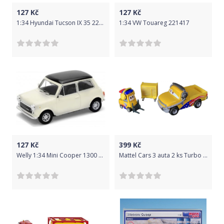
127
Kč
127
Kč
1:34 Hyundai Tucson IX 35 221332
1:34 VW Touareg 221417
127
Kč
399
Kč
Welly 1:34 Mini Cooper 1300 Bíla
Mattel Cars 3 auta 2 ks Turbo Bullock a John Lassetire