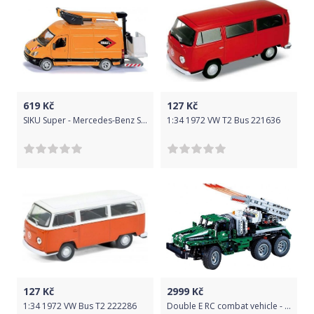
619
Kč
127
Kč
SIKU Super - Mercedes-Benz Sprinter s vyvýšenou pracovní plošinou 1:50
1:34 1972 VW T2 Bus 221636
127
Kč
2999
Kč
1:34 1972 VW Bus T2 222286
Double E RC combat vehicle - stavebnice - (1369 dílků)