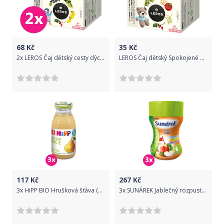
68
Kč
35
Kč
2x LEROS Čaj dětský cesty dýchací 10x2g
LEROS Čaj dětský Spokojené bříško 10x2g
117
Kč
267
Kč
3x HiPP BIO Hrušková šťáva (200 ml)
3x SUNÁREK Jablečný rozpustný nápoj - dóza (200 g)