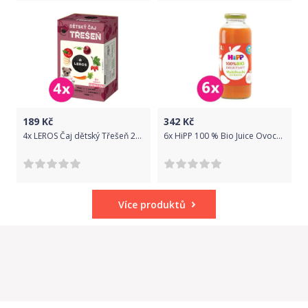
189
Kč
342
Kč
4x LEROS Čaj dětský Třešeň 20x2,0g
6x HiPP 100 % Bio Juice Ovocná šťáva s karotkou
Více produktů