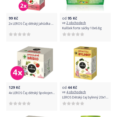
99
Kč
od
95
Kč
ve
2 obchodech
2x LEROS Čaj dětský Jahůdka 20x2g
Kulíšek forte sáčky 10x6.8g
129
Kč
od
44
Kč
ve
4 obchodech
4x LEROS Čaj dětský Spokojené bříško 10x2g
LEROS Dětský čaj bylinný 20x1.8g