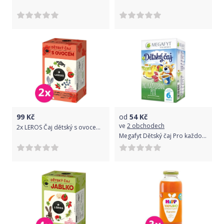
99
Kč
od
54
Kč
ve
2 obchodech
2x LEROS Čaj dětský s ovocem 20x2g
Megafyt Dětský čaj Pro každodenní pití 20x1.75g