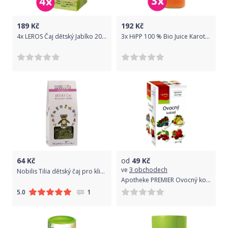
189
Kč
192
Kč
4x LEROS Čaj dětský Jablko 20x2,0g
3x HiPP 100 % Bio Juice Karotková šťáva
64
Kč
od
49
Kč
ve
3 obchodech
Nobilis Tilia dětský čaj pro klidný spánek 50 g
Apotheke PREMIER Ovocný koktejl 4v1 čaje 20x2g
1
5.0