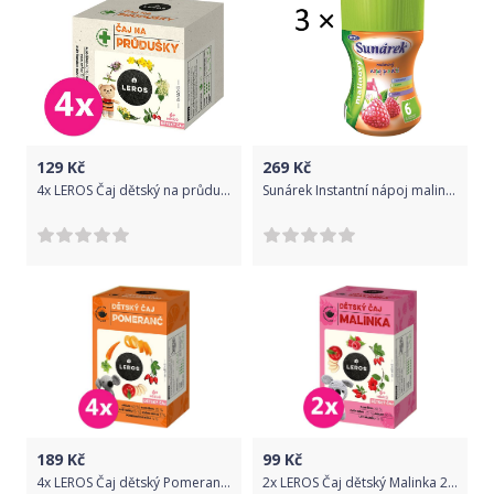
129
Kč
269
Kč
4x LEROS Čaj dětský na průdušky 10x1,5g
Sunárek Instantní nápoj malinový, 3×200g
189
Kč
99
Kč
4x LEROS Čaj dětský Pomeranč 20x2,0g
2x LEROS Čaj dětský Malinka 20x2g