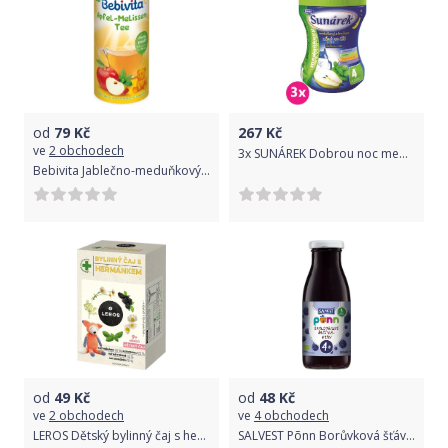
od
79
Kč
267
Kč
ve
2 obchodech
3x SUNÁREK Dobrou noc meduňka, hruška rozpustný nápoj (200 g) - dóza
Bebivita Jablečno-meduňkový čaj-instantní
od
49
Kč
od
48
Kč
ve
2 obchodech
ve
4 obchodech
LEROS Dětský bylinný čaj s heřmánkem 20x1.5g
SALVEST Põnn Borůvková šťáva s dužinou od 4.měsíce BIO 240 ml