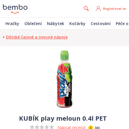
Registrovat se
Hračky
Oblečení
Nábytek
Kočárky
Cestování
Péče o
Dětské čajové a ovocné nápoje
KUBÍK play meloun 0.4l PET
Napsat recenzi
300