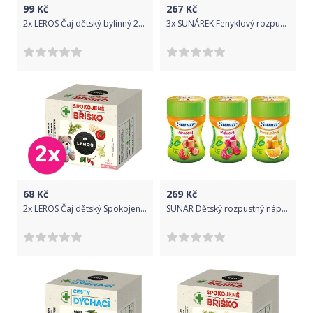
99
Kč
267
Kč
2x LEROS Čaj dětský bylinný 20x1,8g
3x SUNÁREK Fenyklový rozpustný nápoj (200 g)
68
Kč
269
Kč
2x LEROS Čaj dětský Spokojené bříško 10x2g
SUNAR Dětský rozpustný nápoj ochutnávkové balení (3x200 g)