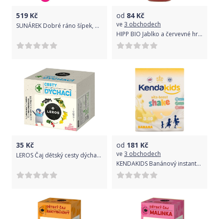
519
Kč
od
84
Kč
ve
3 obchodech
SUNÁREK Dobré ráno šípek, borůvka rozpustný nápoj 6 x 200g
HIPP BIO Jablko a červevné hrozny + železo od 6. měsíce, 500 ml
35
Kč
od
181
Kč
ve
3 obchodech
LEROS Čaj dětský cesty dýchací 10x2g
KENDAKIDS Banánový instantní nápoj pro děti (400 g)