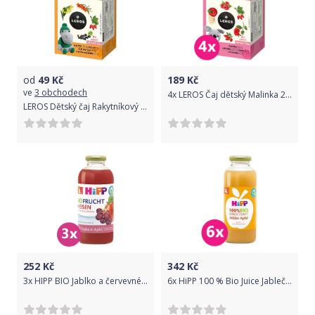
od
49
Kč
189
Kč
ve
3 obchodech
4x LEROS Čaj dětský Malinka 20x2g
LEROS Dětský čaj Rakytníkový 20x2g
252
Kč
342
Kč
3x HIPP BIO Jablko a červevné hrozny + železo od 6. měsíce, 500 ml
6x HiPP 100 % Bio Juice Jablečná šťáva