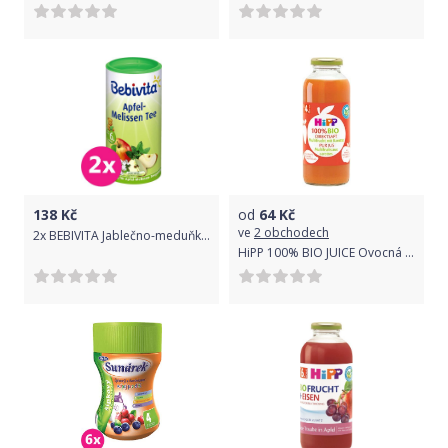
138
Kč
od
64
Kč
ve
2 obchodech
2x BEBIVITA Jablečno-meduňkový čaj – instantní 200 g
HiPP 100% BIO JUICE Ovocná šťáva s karotkou 330ml