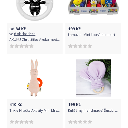
od
84
Kč
199
Kč
ve
6 obchodech
Lamaze - Mini kousátko asort
AKUKU Chrastítko Akuku medvídek černobílý Bílá
410
Kč
199
Kč
Trixie Hračka Aktivity Mini Mrs. Rabbit 2021
Kulišárny (handmade) Šustící kousátko pro miminko PURPLE sklad š