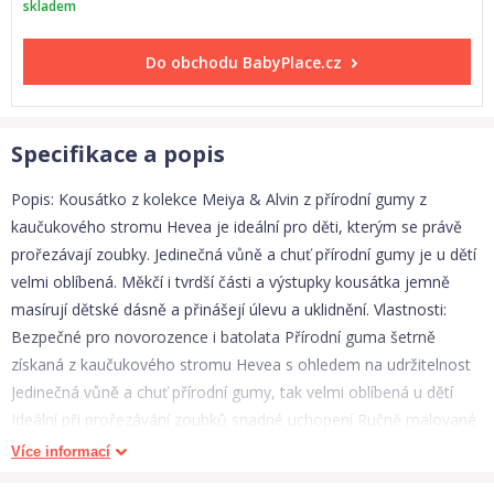
skladem
Do obchodu
BabyPlace.cz
Specifikace a popis
Popis: Kousátko z kolekce Meiya & Alvin z přírodní gumy z
kaučukového stromu Hevea je ideální pro děti, kterým se právě
prořezávají zoubky. Jedinečná vůně a chuť přírodní gumy je u dětí
velmi oblíbená. Měkčí i tvrdší části a výstupky kousátka jemně
masírují dětské dásně a přinášejí úlevu a uklidnění. Vlastnosti:
Bezpečné pro novorozence i batolata Přírodní guma šetrně
získaná z kaučukového stromu Hevea s ohledem na udržitelnost
Jedinečná vůně a chuť přírodní gumy, tak velmi oblíbená u dětí
Ideální při prořezávání zoubků snadné uchopení Ručně malované
bezpečnými barvami na rostlinné bázi Bez BPA, PVC, ftalátů a
Více informací
jiných nebezpečných látek Testováno podle EU norem Balení z