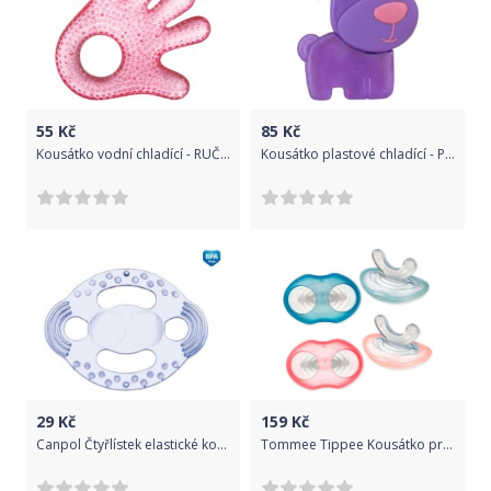
55
Kč
85
Kč
Kousátko vodní chladící - RUČIČKA růžové - Canpol
Kousátko plastové chladící - PEJSEK fialové - BabyMix
29
Kč
159
Kč
Canpol Čtyřlístek elastické kousátko
Tommee Tippee Kousátko pro citlivé dásně a první zoubky Tomme Tippee C2N, 3m+