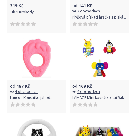
319
Kč
od
141
Kč
ve
3 obchodech
Tikiri Krokodýl
Plyšová pískací hračka s pískátkem a kousátkem - Sova tyrkysová
od
187
Kč
od
169
Kč
ve
4 obchodech
ve
4 obchodech
Lanco - Kousátko jahoda
LAMAZE Mini kousátko, tučňák