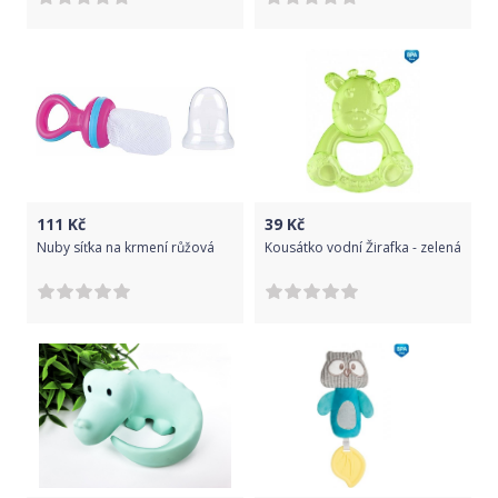
111
Kč
39
Kč
Nuby síťka na krmení růžová
Kousátko vodní Žirafka - zelená