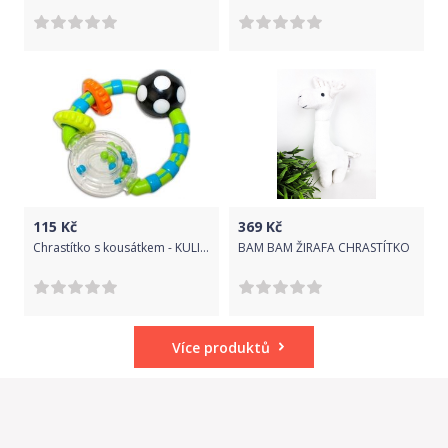
115
Kč
369
Kč
Chrastítko s kousátkem - KULIČKA S KROUŽKY zeleno-modré - Canpol
BAM BAM ŽIRAFA CHRASTÍTKO
Více produktů