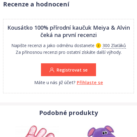
recyklovaného materiálu potištěny barvami se sójovým základem
Recenze a hodnocení
Všechny produkty Meiya & Alvin jsou vyrobeny s ohledem na
životní prostředí. Víme, že respektovat životní prostředí znamená
respektovat celou naši planetu, kterou tak chráníme pro další
Kousátko 100% přírodní kaučuk Meiya & Alvin
generace. Parametry: Výška cca 11cm. Vyrobené na Srí Lance ve
čeká na první recenzi
fair trade podmínkách.
Napište recenzi a jako odměnu dostanete
300 Zlaťáků
Za přínosnou recenzi pro ostatní získáte další výhody.
Registrovat se
Máte u nás již účet?
Přihlaste se
Podobné produkty