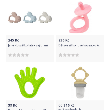
245
Kč
236
Kč
Jané Kousátko latex zajíc Jané
Dětské silikonové kousátko Akuku Šneček růžové, Růžová
39
Kč
od
316
Kč
ve
2 obchodech