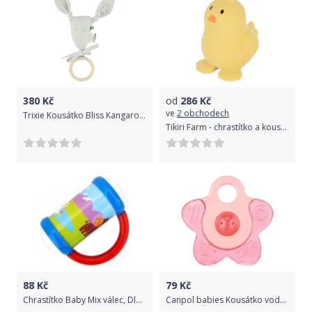
380
Kč
od
286
Kč
ve
2 obchodech
Trixie Kousátko Bliss Kangaroo Grey 2021
Tikiri Farm - chrastítko a kousátko z přírodního kaučuku, kuřátko
88
Kč
79
Kč
Chrastítko Baby Mix válec, Dle obrázku
Canpol babies Kousátko vodní s chrastítkem - Hvězdička - růžová