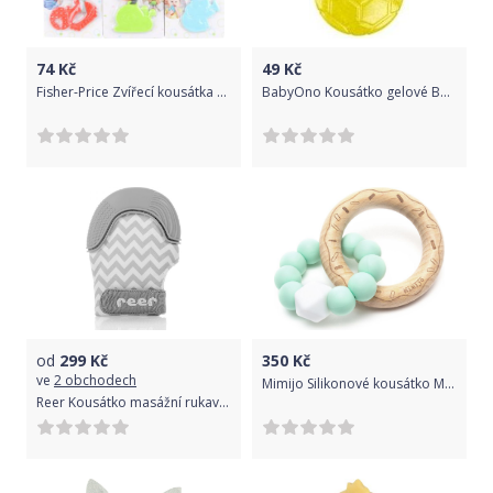
74
Kč
49
Kč
Fisher-Price Zvířecí kousátka GYN23
BabyOno Kousátko gelové Baby Ono Míč - Žluté
od
299
Kč
350
Kč
ve
2 obchodech
Mimijo Silikonové kousátko Matový donut
Reer Kousátko masážní rukavice Reer