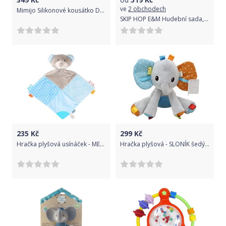
ve
2 obchodech
Mimijo Silikonové kousátko Donut - černý
SKIP HOP E&M Hudební sada, set 3 ks
235
Kč
299
Kč
Hračka plyšová usínáček - MEDVÍDEK modrý - BabyMix
Hračka plyšová - SLONÍK šedý s puntíky 20cm - Tulilo