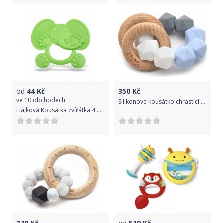
od
44
Kč
350
Kč
ve
10 obchodech
Silikonové kousátko chrastící 2v1 Bruno
Hájková Kousátka zvířátka 4 druhy
349
Kč
od
519
Kč