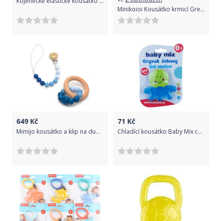
Kojenecké elastické kousátko Canpol 13/118 zelené
Minikoioi Kousátko krmicí Grey/Yellow 2021
649
Kč
71
Kč
Mimijo kousátko a klip na dudlík Nebe
Chladící kousátko Baby Mix chobotnice, Modrá