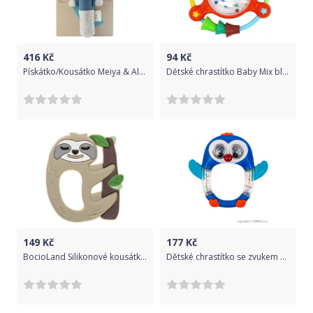
416
Kč
94
Kč
Pískátko/Kousátko Meiya & Alvin
Dětské chrastítko Baby Mix bludiště, Multicolor
149
Kč
177
Kč
BocioLand Silikonové kousátko Lenochod - béžové
Dětské chrastítko se zvukem Baby Mix Tučňák, Modrá