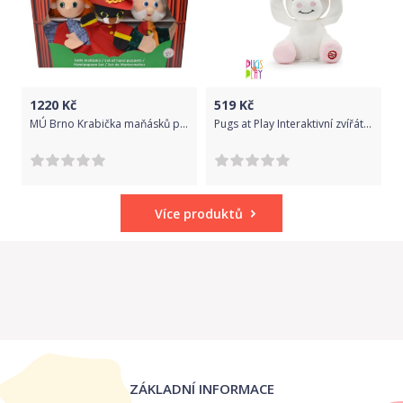
1220
Kč
519
Kč
MÚ Brno Krabička maňásků pohádka Kocour v botách
Pugs at Play Interaktivní zvířátko - jednorožec Agnes
Více produktů
ZÁKLADNÍ INFORMACE