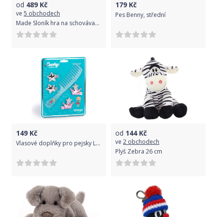
od
489
Kč
179
Kč
ve
5 obchodech
Pes Benny, střední
Made Sloník hra na schovávanou
149
Kč
od
144
Kč
ve
2 obchodech
Vlasové doplňky pro pejsky Lucky Doggy od firmy ORANGE TOYS
Plyš Zebra 26 cm