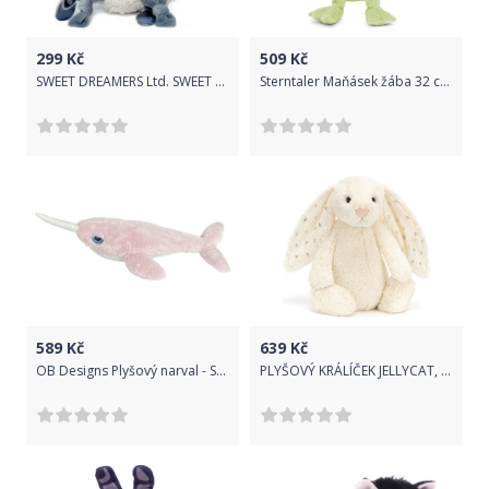
299
Kč
509
Kč
SWEET DREAMERS Ltd. SWEET DREAMERS - Ewan mazlíček šedý
Sterntaler Maňásek žába 32 cm 36056
589
Kč
639
Kč
OB Designs Plyšový narval - Soft Pink 38 cm
PLYŠOVÝ KRÁLÍČEK JELLYCAT, TWINKLE CREAM, 31 CM