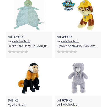
od
379
Kč
od
499
Kč
ve
2 obchodech
ve
2 obchodech
Dečka Saro Baby Doudou Jungle Party Crocodile 2021
Plyšové postavičky Tlapková patrola 27 cm
343
Kč
od
679
Kč
ve
3 obchodech
Opička 34 cm