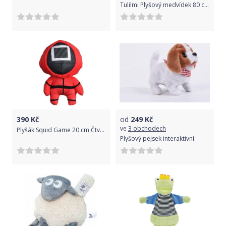
Tulilmi Plyšový medvídek 80 cm - šedý s třpytkami
390
Kč
od
249
Kč
ve
3 obchodech
Plyšák Squid Game 20 cm Čtverec | Square
Plyšový pejsek interaktivní