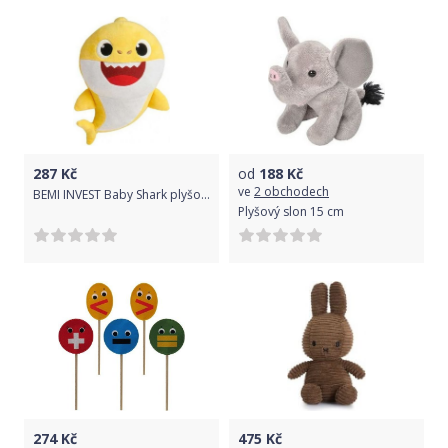
287
Kč
od
188
Kč
ve
2 obchodech
BEMI INVEST Baby Shark plyšový 30 cm na baterie se zvukem Barva: růžová
Plyšový slon 15 cm
274
Kč
475
Kč