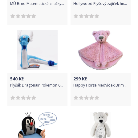
MÚ Brno Matematické značky, 5dílná sada, výuková pomůcka
Hollywood Plyšový zajíček hnědý menčester - Miffy (23 cm)
540
Kč
299
Kč
Plyšák Dragonair Pokemon 60 cm
Happy Horse Medvídek Brim přítulka vel. 29 cm