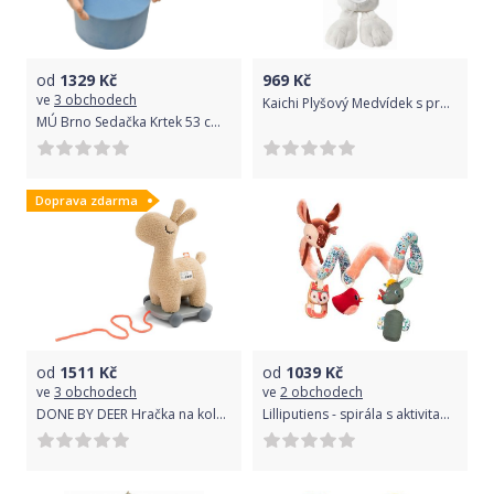
od
1329
Kč
969
Kč
ve
3 obchodech
Kaichi Plyšový Medvídek s projektorem - bílý
MÚ Brno Sedačka Krtek 53 cm mluvící
Doprava zdarma
od
1511
Kč
od
1039
Kč
ve
3 obchodech
ve
2 obchodech
DONE BY DEER Hračka na kolečkách 2v1 Lalee - písková
Lilliputiens - spirála s aktivitami - Les jelínka Stely