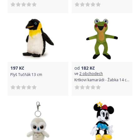
197
Kč
od
182
Kč
ve
2 obchodech
Plyš Tučňák 13 cm
Krtkovi kamarádi - Žabka 14 cm