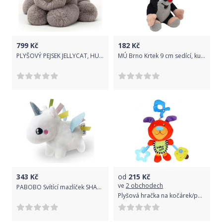
799
Kč
182
Kč
PLYŠOVÝ PEJSEK JELLYCAT, HUGGADY, 22 CM
MÚ Brno Krtek 9 cm sedící, kulich modrý-trilokora, karabinka
343
Kč
od
215
Kč
ve
2 obchodech
PABOBO Svítící mazlíček SHAKIES jednorožec
Plyšová hračka na kočárek/postýlku, Baby mix, hrající pejsek s kousátkem