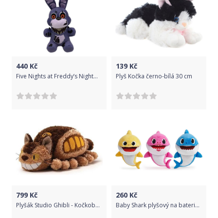
440
Kč
139
Kč
Five Nights at Freddy’s Nightmare plyšák Bonnie 20 cm II
Plyš Kočka černo-bílá 30 cm
799
Kč
260
Kč
Plyšák Studio Ghibli - Kočkobus, menší
Baby Shark plyšový na baterie se zvukem- žlutý