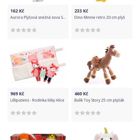
162
Kč
233
Kč
Aurora Plyšová snežná sova Snowee - klíčenka - YooHoo - 9 cm
Dino Minnie retro 20 cm plyš
969
Kč
460
Kč
Lilliputiens - Rodinka lišky Alice
Bulík Toy Story 25 cm plyšák