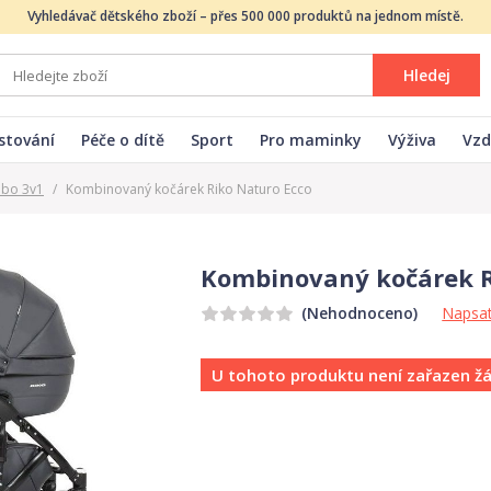
Vyhledávač dětského zboží – přes 500 000 produktů na jednom místě.
Hledej
stování
Péče o dítě
Sport
Pro maminky
Výživa
Vzd
ebo 3v1
/
Kombinovaný kočárek Riko Naturo Ecco
Kombinovaný kočárek R
Napsat
(Nehodnoceno)
U tohoto produktu není zařazen ž