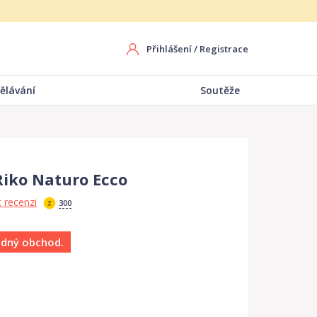
Přihlášení
/
Registrace
ělávání
Soutěže
iko Naturo Ecco
 recenzi
300
ádný obchod.