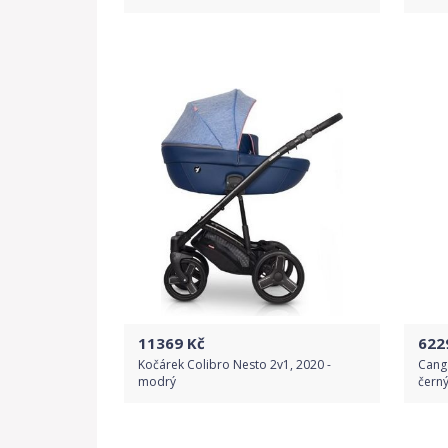
Do obchodu
Detail produktu
11369
Kč
622
Kočárek Colibro Nesto 2v1, 2020 -
Canga
modrý
čern
Do obchodu