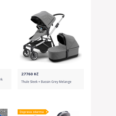
Detail produktu
27760
Kč
rk
Thule Sleek + Bassin Grey Melange
Do obchodu
Doprava zdarma
Detail produktu