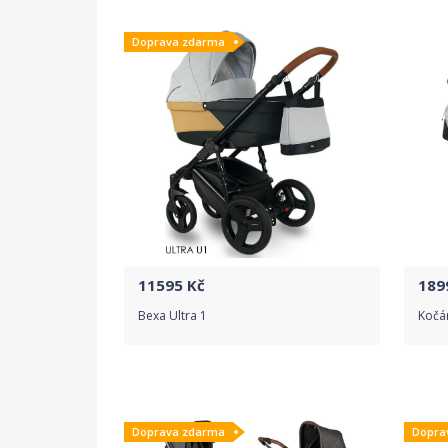
Doprava zdarma
Detail produktu
11595
Kč
189
Bexa Ultra 1
Kočá
Do obchodu
Doprava zdarma
Dopra
Detail produktu