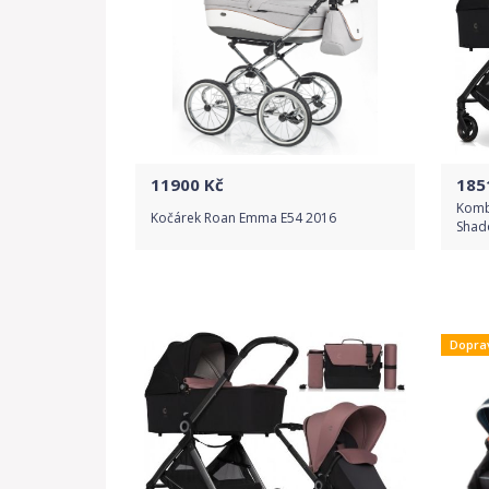
11900
Kč
185
Komb
Kočárek Roan Emma E54 2016
Shad
Do obchodu
Dopra
Detail produktu