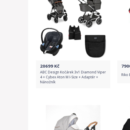
20699
Kč
790
ABC Design Kočárek 3v1 Diamond Viper
Riko 
4 + Cybex Aton M I-Size + Adaptér +
Nánožník
Do obchodu
Detail produktu