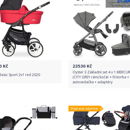
0
Kč
23530
Kč
Oyster 3 Základní set 4 v 1 MERCU
Basic Sport 2v1 red 2020
(CITY GREY rám) kočár + hl.korba +
autosedačka + adaptéry
Do obchodu
Do obchodu
Doprava zdarma
Detail produktu
Detail produktu