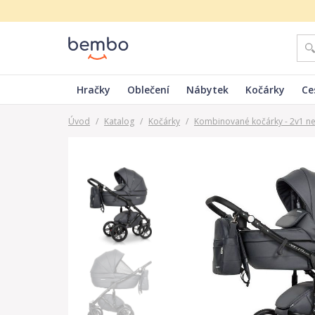
Hračky
Oblečení
Nábytek
Kočárky
Ce
Úvod
/
Katalog
/
Kočárky
/
Kombinované kočárky - 2v1 n