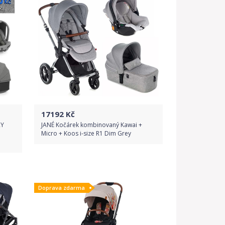
17192
Kč
RY
JANÉ Kočárek kombinovaný Kawai +
Micro + Koos i-size R1 Dim Grey
Do obchodu
Doprava zdarma
Detail produktu