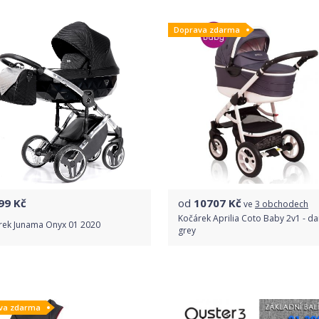
Doprava zdarma
Detail produktu
Detail produktu
99
Kč
od
10707
Kč
ve
3 obchodech
Kočárek Aprilia Coto Baby 2v1 - da
rek Junama Onyx 01 2020
grey
Do obchodu
Porovnat ceny
va zdarma
Detail produktu