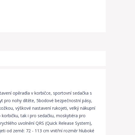
stavení opěradla v korbičce, sportovní sedačka s
yt pro nohy dítěte, 5bodové bezpečnostní pásy,
žkou, výškové nastavení rukojeti, velký nákupní
 korbičku, tak i pro sedačku, moskytiéra pro
 rychlého uvolnění QRS (Quick Release System),
jeti od země: 72 - 113 cm vnitřní rozměr hluboké