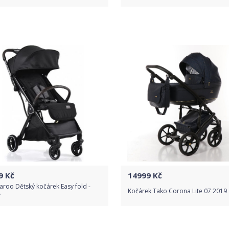
Do obchodu
Do obchodu
Detail produktu
Detail produktu
9
Kč
14999
Kč
roo Dětský kočárek Easy fold -
Kočárek Tako Corona Lite 07 2019
ý
Do obchodu
Do obchodu