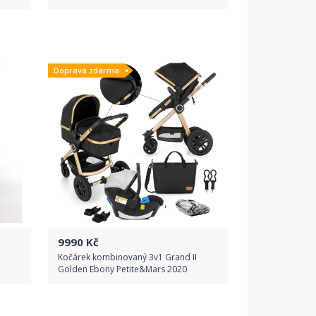
Do obchodu
Doprava zdarma
Detail produktu
9990
Kč
Kočárek kombinovaný 3v1 Grand II
Golden Ebony Petite&Mars 2020
Do obchodu