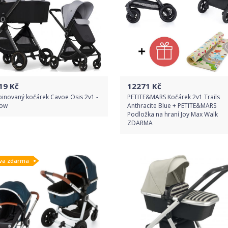
19
Kč
12271
Kč
inovaný kočárek Cavoe Osis 2v1 -
PETITE&MARS Kočárek 2v1 Trails
ow
Anthracite Blue + PETITE&MARS
Podložka na hraní Joy Max Walk
ZDARMA
Do obchodu
Do obchodu
va zdarma
Detail produktu
Detail produktu