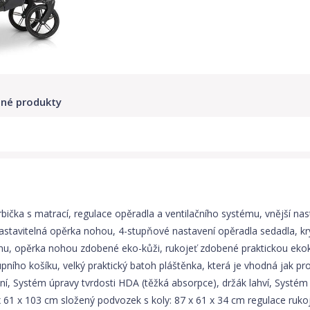
né produkty
orbička s matrací, regulace opěradla a ventilačního systému, vnější na
astavitelná opěrka nohou, 4-stupňové nastavení opěradla sedadla, kr
nu, opěrka nohou zdobené eko-kůži, rukojeť zdobené praktickou ekoko
ního košíku, velký praktický batoh pláštěnka, která je vhodná jak pro
í, Systém úpravy tvrdosti HDA (těžká absorpce), držák lahví, Systém
 61 x 103 cm složený podvozek s koly: 87 x 61 x 34 cm regulace ruko