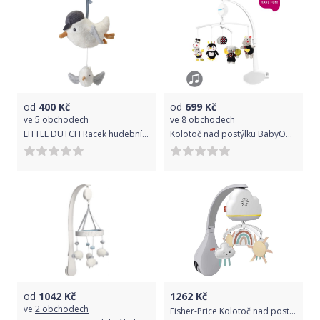
od
400
Kč
od
699
Kč
ve
5 obchodech
ve
8 obchodech
LITTLE DUTCH Racek hudební Námořnický záliv
Kolotoč nad postýlku BabyOno Dream Team
od
1042
Kč
1262
Kč
ve
2 obchodech
Fisher-Price Kolotoč nad postýlku Déšť s duhou HBP40