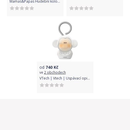
Mamas&Papas Hudební kolotoč Ovečka
od
740
Kč
ve
2 obchodech
VTech | Vtech | Uspávací opička Vtech ST1000 | Bílá |