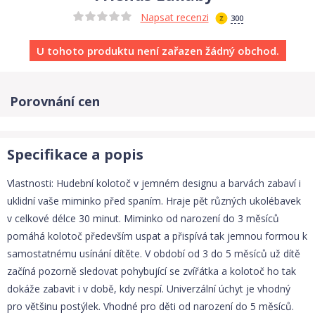
Napsat recenzi
300
U tohoto produktu není zařazen žádný obchod.
Porovnání cen
Specifikace a popis
Vlastnosti: Hudební kolotoč v jemném designu a barvách zabaví i
uklidní vaše miminko před spaním. Hraje pět různých ukolébavek
v celkové délce 30 minut. Miminko od narození do 3 měsíců
pomáhá kolotoč především uspat a přispívá tak jemnou formou k
samostatnému usínání dítěte. V období od 3 do 5 měsíců už dítě
začíná pozorně sledovat pohybující se zvířátka a kolotoč ho tak
dokáže zabavit i v době, kdy nespí. Univerzální úchyt je vhodný
pro většinu postýlek. Vhodné pro děti od narození do 5 měsíců.