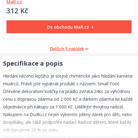
Mall.cz
312 Kč
Do obchodu
Mall.cz
Dalších 5 nabídek
Specifikace a popis
Hledání něčeho lepšího je stejně chimérické jako hledání kamene
mudrců. Právě jste vypátrali produkt s názvem: Small Foot
Dřevěné dekorativní kolíčky na prádlo zvířata 24ks za výhodnou
cenu s dopravou zdarma od 2 000 Kč a dárkem zdarma ke každé
objednávce při nákupu za 1 000 Kč. Udělejte dvojitou radost.
Nákupem na Dudlu.cz nejen vyberete pěkný dárek pro děti, nebo
dospěláky, ale také podpoříte nadaci Radost dětem, které každý
rok darujeme 20 % ze zisku.
Sada 24 ks. Kolíčky s barevnými dekoracemi k zavěšení oblečení