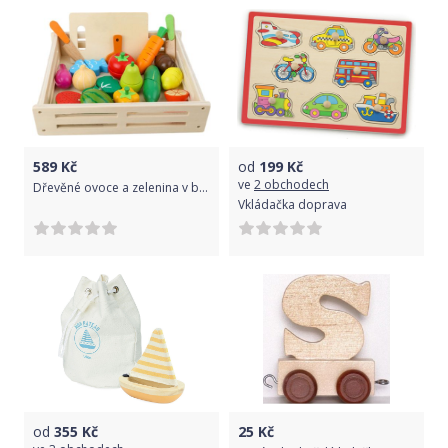
589
Kč
od
199
Kč
ve
2 obchodech
Dřevěné ovoce a zelenina v bedýnce
Vkládačka doprava
od
355
Kč
25
Kč