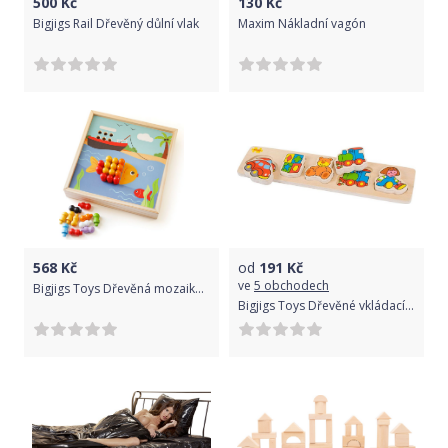
500
Kč
130
Kč
Bigjigs Rail Dřevěný důlní vlak
Maxim Nákladní vagón
568
Kč
od
191
Kč
ve
5 obchodech
Bigjigs Toys Dřevěná mozaika Pláž
Bigjigs Toys Dřevěné vkládací puzzle Bigjigs Baby Hračky