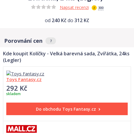
Napsat recenzi
300
od
240 Kč
do
312 Kč
Porovnání cen
7
Kde koupit Kolíčky - Velká barevná sada, Zvířátka, 24ks
(Legler)
Toys Fantasy.cz
292 Kč
skladem
Do obchodu
Toys Fantasy.cz