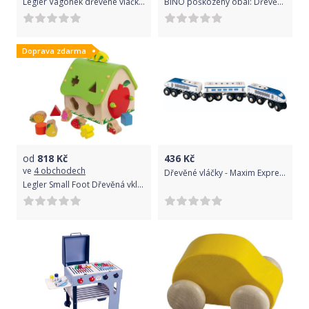
Legler Vagónek dřevěné vláčkodráhy - barevné číslice Varianta: 3
BINO poškozený obal: Dřevěné hodiny - vkládačka Čísla
Doprava zdarma
od
818
Kč
436
Kč
ve
4 obchodech
Dřevěné vláčky - Maxim Expres souprava Pendolino
Legler Small Foot Dřevěná vkládačka třídící dům ovoce