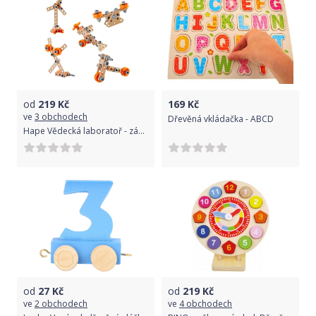
od
219
Kč
169
Kč
ve
3 obchodech
Dřevěná vkládačka - ABCD
Hape Vědecká laboratoř - základní sada, 42 ks
od
27
Kč
od
219
Kč
ve
2 obchodech
ve
4 obchodech