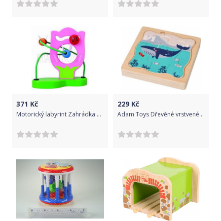
371
Kč
229
Kč
Motorický labyrint Zahrádka s broučky - Plan Toys
Adam Toys Dřevěné vrstvené puzzle Antarktida