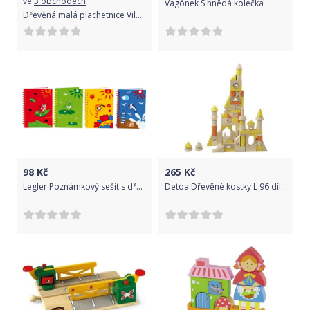
ve
3 obchodech
Vagónek S hnědá kolečka
Dřevěná malá plachetnice Vilac Žlutá 2020
98
Kč
265
Kč
Legler Poznámkový sešit s dřevěným obalem 1ks Varianta: Červená
Detoa Dřevěné kostky L 96 dílků poškozený obal