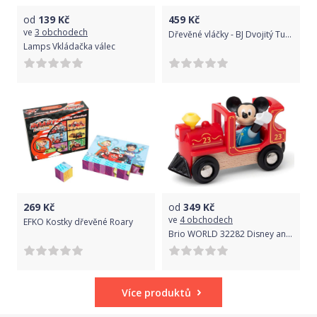
od
139
Kč
459
Kč
ve
3 obchodech
Dřevěné vláčky - BJ Dvojitý Tunel T172
Lamps Vkládačka válec
269
Kč
od
349
Kč
ve
4 obchodech
EFKO Kostky dřevěné Roary
Brio WORLD 32282 Disney and Friends Lokomotiva Myšáka Mickeyho
Více produktů