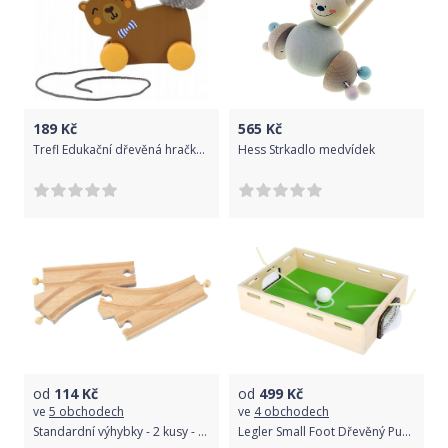
189
Kč
565
Kč
Trefl Edukační dřevěná hračka Medvídek, hnědý
Hess Strkadlo medvídek
od
114
Kč
od
499
Kč
ve
5 obchodech
ve
4 obchodech
Standardní výhybky - 2 kusy - Maxim 50907
Legler Small Foot Dřevěný Puff ball