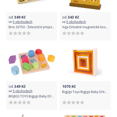
od
349
Kč
od
343
Kč
ve
5 obchodech
ve
5 obchodech
Brio 33750 - Železniční přejezd magnetický
Viga Dřevěné magnetické kostky Červená karkulka
od
349
Kč
1070
Kč
ve
5 obchodech
Bigjigs Toys Bigjigs Baby Dřevěné skládací čtverce
BIGJIGS TOYS Bigjigs Baby Dřevěné kostky tvary a barvy