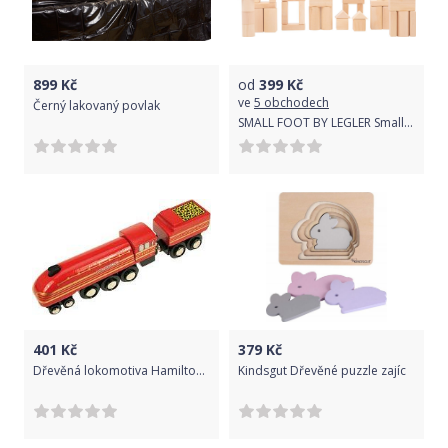
899
Kč
od
399
Kč
ve
5 obchodech
Černý lakovaný povlak
SMALL FOOT BY LEGLER Small Foot Dřevěná stavebnice přírodní
401
Kč
379
Kč
Dřevěná lokomotiva Hamilton s tendrem
Kindsgut Dřevěné puzzle zajíc