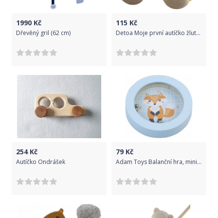
1990
Kč
115
Kč
Dřevěný gril (62 cm)
Detoa Moje první autíčko žluté 1 ks
254
Kč
79
Kč
Autíčko Ondrášek
Adam Toys Balanční hra, mini labyrint - liška