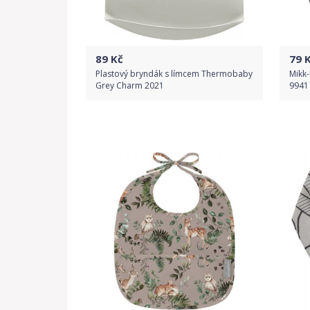
89
Kč
79
K
Plastový bryndák s límcem Thermobaby
Mikk-
Grey Charm 2021
9941 
Do obchodu
Detail produktu