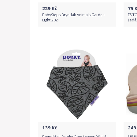
229
Kč
75
K
BabySteps Bryndák Animals Garden
ESITO
Light 2021
šedá,
Do obchodu
Detail produktu
139
Kč
249
Bryndáček Dooky Grey Leaves 20118
MIMIO