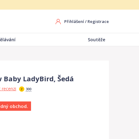
Přihlášení
/
Registrace
ělávání
Soutěže
 Baby LadyBird, Šedá
 recenzi
300
ádný obchod.