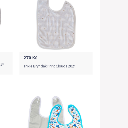
270
Kč
nge
Trixie Bryndák Print Clouds 2021
Do obchodu
Detail produktu