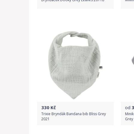
Do obchodu
Detail produktu
330
Kč
od
Trixie Bryndák Bandana bib Bliss Grey
Minik
2021
Grey