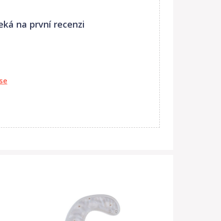
eká na první recenzi
 se