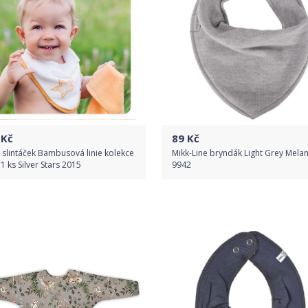
Kč
89
Kč
 slintáček Bambusová linie kolekce
Mikk-Line bryndák Light Grey Mela
 1 ks Silver Stars 2015
9942
Do obchodu
Do obchodu
Detail produktu
Detail produktu