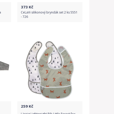
373
Kč
a
CeLaVi silikonový bryndák set 2 ks 5551
- 726
Do obchodu
Detail produktu
259
Kč
Lässig Lightweight Bib Little Forest fox