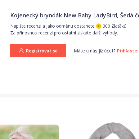
Kojenecký bryndák New Baby LadyBird, Šedá
č
Napište recenzi a jako odměnu dostanete
300 Zlaťáků
Za přínosnou recenzi pro ostatní získáte další výhody.
Máte u nás již účet?
Přihlaste
Registrovat se