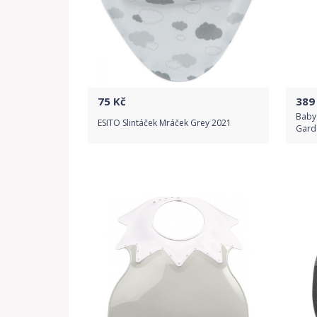
75
Kč
389
Baby
ESITO Slintáček Mráček Grey 2021
Gard
Do obchodu
Detail produktu