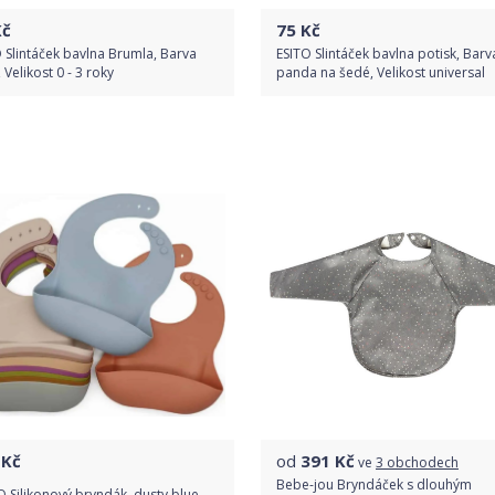
č
75
Kč
 Slintáček bavlna Brumla, Barva
ESITO Slintáček bavlna potisk, Barv
 Velikost 0 - 3 roky
panda na šedé, Velikost universal
Do obchodu
Do obchodu
Detail produktu
Detail produktu
Kč
od
391
Kč
ve
3 obchodech
Bebe-jou Bryndáček s dlouhým
 Silikonový bryndák, dusty blue