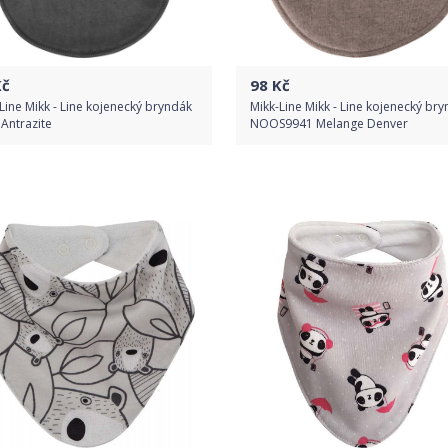
č
98
Kč
Line Mikk - Line kojenecký bryndák
Mikk-Line Mikk - Line kojenecký br
Antrazite
NOOS9941 Melange Denver
Do obchodu
Do obchodu
Detail produktu
Detail produktu