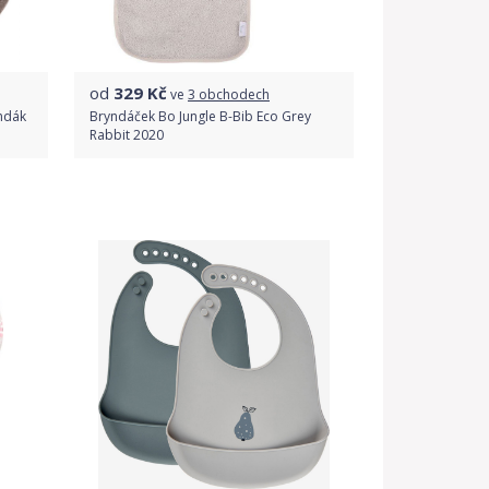
od
329
Kč
ve
3 obchodech
yndák
Bryndáček Bo Jungle B-Bib Eco Grey
Rabbit 2020
Porovnat ceny