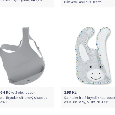
rukávem Fabulous Hearts
Do obchodu
Porovnat ceny
Detail produktu
364
Kč
299
Kč
ve
2 obchodech
oioi Bryndák silikonový s kapsou
Sterntaler froté bryndák nepropus
 2021
oslík Erik, šedý, ouška 7051731