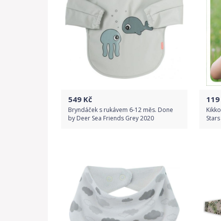
549
Kč
119
Bryndáček s rukávem 6-12 měs. Done
Kikko
by Deer Sea Friends Grey 2020
Stars
Do obchodu
Detail produktu