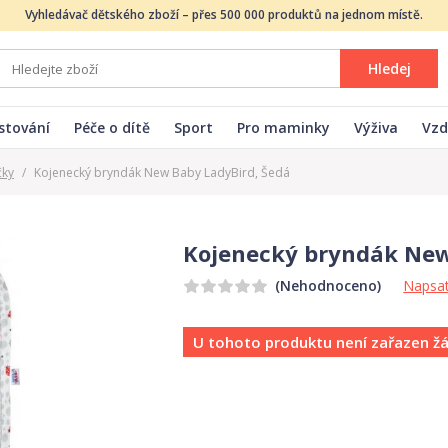
Vyhledávač dětského zboží – přes 500 000 produktů na jednom místě.
Hledej
stování
Péče o dítě
Sport
Pro maminky
Výživa
Vzd
čky
/
Kojenecký bryndák New Baby LadyBird, Šedá
Kojenecký bryndák New
Napsat
(Nehodnoceno)
U tohoto produktu není zařazen ž