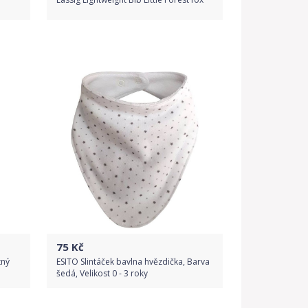
Do obchodu
Detail produktu
75
Kč
tný
ESITO Slintáček bavlna hvězdička, Barva
šedá, Velikost 0 - 3 roky