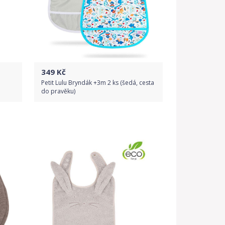
349
Kč
Petit Lulu Bryndák +3m 2 ks (šedá, cesta
do pravěku)
Do obchodu
Detail produktu