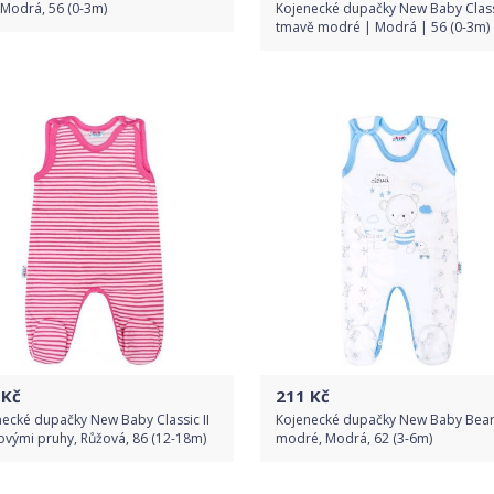
, Modrá, 56 (0-3m)
Kojenecké dupačky New Baby Classi
tmavě modré | Modrá | 56 (0-3m)
Do obchodu
Porovnat ceny
Detail produktu
Kč
211
Kč
ecké dupačky New Baby Classic II
Kojenecké dupačky New Baby Bea
ovými pruhy, Růžová, 86 (12-18m)
modré, Modrá, 62 (3-6m)