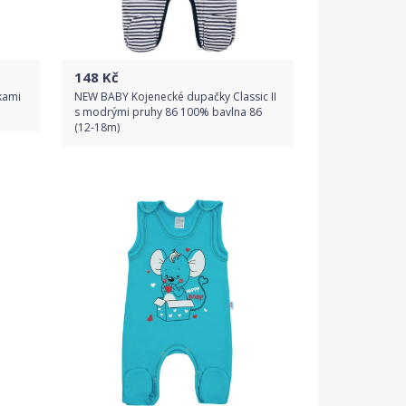
148
Kč
kami
NEW BABY Kojenecké dupačky Classic II
s modrými pruhy 86 100% bavlna 86
(12-18m)
Do obchodu
Detail produktu