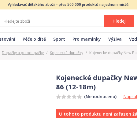
Vyhledávač dětského zboží – přes 500 000 produktů na jednom místě.
Hledej
stování
Péče o dítě
Sport
Pro maminky
Výživa
Vzd
Dupačky a polodupačky
/
Kojenecké dupačky
/
Kojenecké dupačky New Ba
Kojenecké dupačky New
86 (12-18m)
Napsat
(Nehodnoceno)
U tohoto produktu není zařazen ž