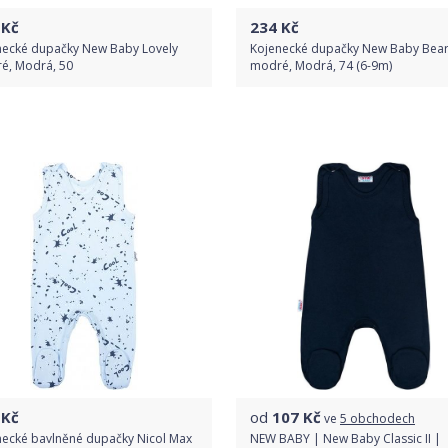
Kč
234
Kč
necké dupačky New Baby Lovely
Kojenecké dupačky New Baby Bea
é, Modrá, 50
modré, Modrá, 74 (6-9m)
Do obchodu
Do obchodu
Detail produktu
Detail produktu
Kč
od
107
Kč
ve
5 obchodech
necké bavlněné dupačky Nicol Max
NEW BABY | New Baby Classic II |