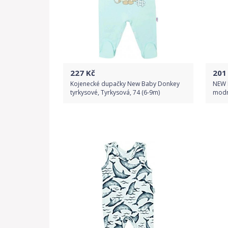
227
Kč
201
Kojenecké dupačky New Baby Donkey
NEW 
tyrkysové, Tyrkysová, 74 (6-9m)
modr
Do obchodu
Detail produktu