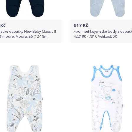
Kč
917
Kč
ecké dupačky New Baby Classic II
Fixoni set kojenecké body s dupač
ě modré, Modrá, 86 (12-18m)
422190 - 7310 Velikost: 50
Do obchodu
Do obchodu
Detail produktu
Detail produktu