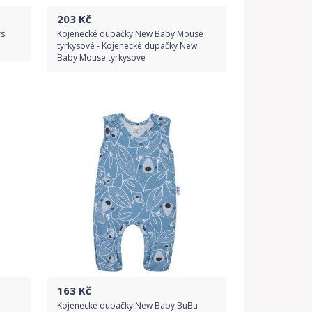
203
Kč
rs
Kojenecké dupačky New Baby Mouse
tyrkysové - Kojenecké dupačky New
Baby Mouse tyrkysové
Do obchodu
Detail produktu
163
Kč
Kojenecké dupačky New Baby BuBu