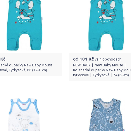
Kč
od
181
Kč
ve
4 obchodech
necké dupačky New Baby Mouse
NEW BABY | New Baby Mouse |
sové, Tyrkysová, 86 (12-18m)
Kojenecké dupačky New Baby Mou
tyrkysové | Tyrkysová | 74 (6-9m)
Do obchodu
Porovnat ceny
Detail produktu