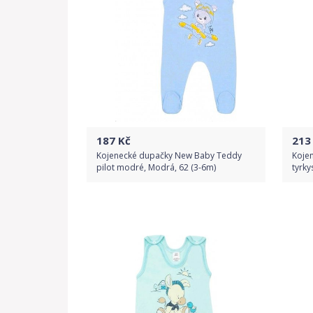
187
Kč
213
Kojenecké dupačky New Baby Teddy
Koje
pilot modré, Modrá, 62 (3-6m)
tyrky
Do obchodu
Detail produktu