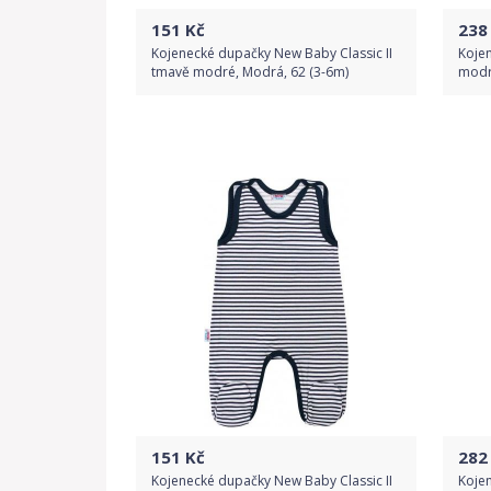
151
Kč
238
Kojenecké dupačky New Baby Classic II
Koje
tmavě modré, Modrá, 62 (3-6m)
modr
Do obchodu
Detail produktu
151
Kč
282
Kojenecké dupačky New Baby Classic II
Koje