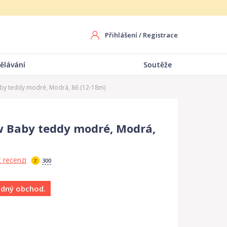
Přihlášení
/
Registrace
ělávání
Soutěže
by teddy modré, Modrá, 86 (12-18m)
 Baby teddy modré, Modrá,
 recenzi
300
ádný obchod.