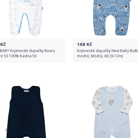
Kč
168
Kč
BABY Kojenecké dupačky Bears
Kojenecké dupačky New Baby BuB
é 50 100% bavlna 50
modré, Modrá, 80 (9-12m)
Do obchodu
Do obchodu
Detail produktu
Detail produktu