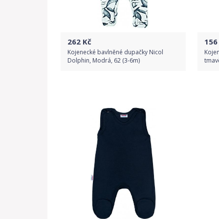
262
Kč
156
Kojenecké bavlněné dupačky Nicol
Kojen
Dolphin, Modrá, 62 (3-6m)
tmav
Do obchodu
Detail produktu