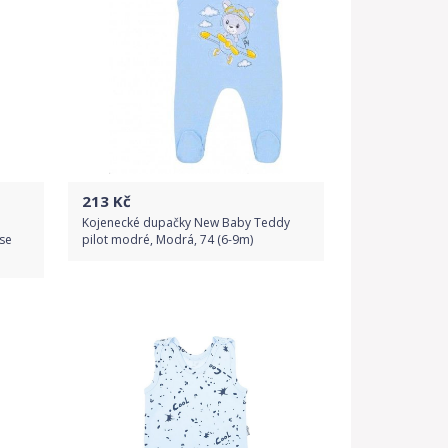
213
Kč
Kojenecké dupačky New Baby Teddy
se
pilot modré, Modrá, 74 (6-9m)
Do obchodu
Detail produktu