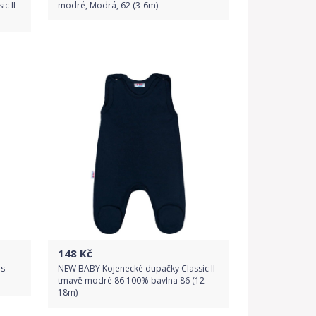
c II
modré, Modrá, 62 (3-6m)
Do obchodu
Detail produktu
148
Kč
rs
NEW BABY Kojenecké dupačky Classic II
tmavě modré 86 100% bavlna 86 (12-
18m)