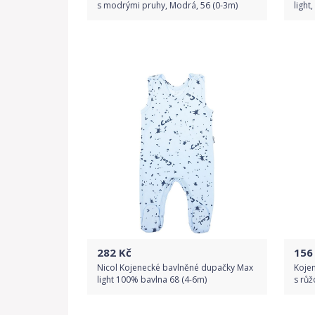
s modrými pruhy, Modrá, 56 (0-3m)
light
Do obchodu
Detail produktu
282
Kč
156
Nicol Kojenecké bavlněné dupačky Max
Kojen
light 100% bavlna 68 (4-6m)
s růž