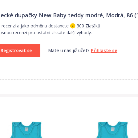
ecké dupačky New Baby teddy modré, Modrá, 86 (
 recenzi a jako odměnu dostanete
300 Zlaťáků
osnou recenzi pro ostatní získáte další výhody.
Máte u nás již účet?
Přihlaste se
Registrovat se