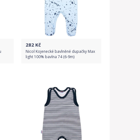
282
Kč
u
Nicol Kojenecké bavlněné dupačky Max
light 100% bavlna 74 (6-9m)
Do obchodu
Detail produktu