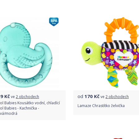
Do obchodu
Porovnat ceny
Detail produktu
39
Kč
od
170
Kč
ve
2 obchodech
ve
2 obchodech
l Babies Kousátko vodní, chladící
Lamaze Chrastítko želvička
l Babies - Kachnička -
vá/modrá
Porovnat ceny
Porovnat ceny