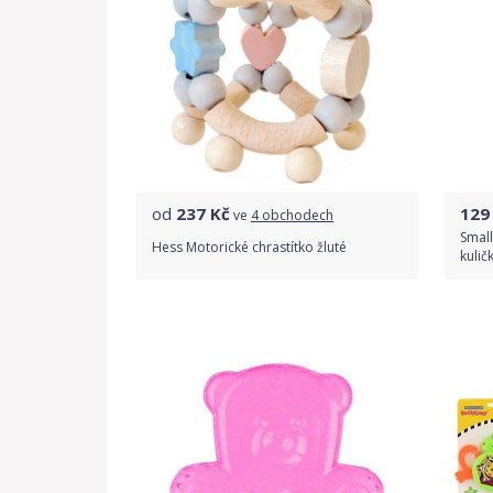
od
237
Kč
129
ve
4 obchodech
Small
Hess Motorické chrastítko žluté
kulič
Porovnat ceny