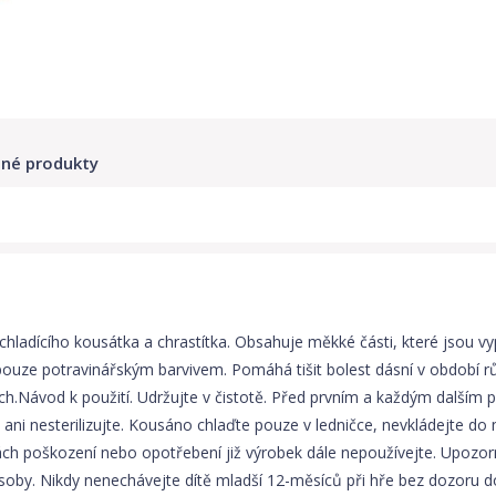
né produkty
chladícího kousátka a chrastítka. Obsahuje měkké části, které jsou v
uze potravinářským barvivem. Pomáhá tišit bolest dásní v období růs
ch.Návod k použití. Udržujte v čistotě. Před prvním a každým dalším
e ani nesterilizujte. Kousáno chlaďte pouze v ledničce, nevkládejte 
ách poškození nebo opotřebení již výrobek dále nepoužívejte. Upozor
soby. Nikdy nenechávejte dítě mladší 12-měsíců při hře bez dozoru 