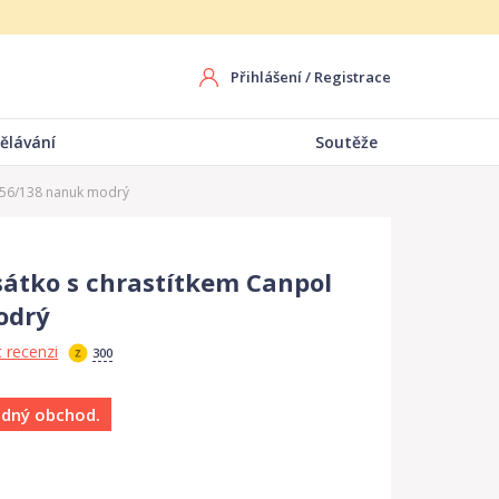
Přihlášení
/
Registrace
ělávání
Soutěže
s 56/138 nanuk modrý
sátko s chrastítkem Canpol
odrý
 recenzi
300
ádný obchod.