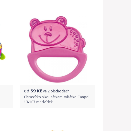
Do obchodu
Detail produktu
od
59
Kč
ve
2 obchodech
Chrastítko s kousátkem zvířátko Canpol
13/107 medvídek
Porovnat ceny