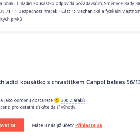
o na obalu. Chladící kousástko odpovídá požadavkům: Směrnice Rady 88
EN 71 - 1 Bezpečnost hraček - Část 1: Mechanické a fyzikální vlastnos
itých prvků
hladící kousátko s chrastítkem Canpol babies 56/
i a jako odměnu dostanete
300 Zlaťáků
enzi pro ostatní získáte další výhody.
Máte u nás již účet?
Přihlaste se
ovat se