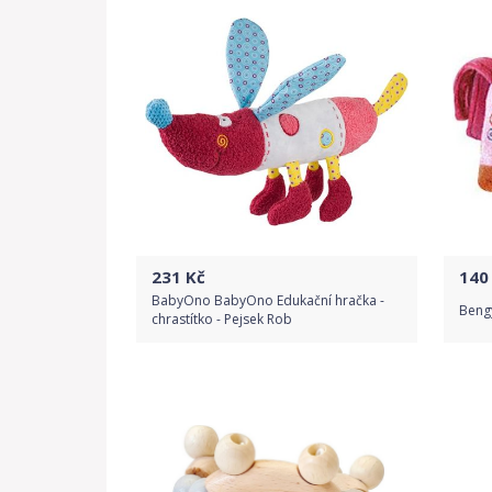
Detail produktu
231
Kč
140
BabyOno BabyOno Edukační hračka -
Bengy
chrastítko - Pejsek Rob
Do obchodu
Detail produktu