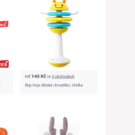
od
143
Kč
ve
3 obchodech
e
Skip Hop dětské chrastítko, Včelka
Porovnat ceny