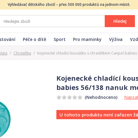
Vyhledávač dětského zboží – přes 500 000 produktů na jednom místě.
Hledej
stování
Péče o dítě
Sport
Pro maminky
Výživa
Vzd
olata
/
Chrastítka
/
Kojenecké chladící kousátko s chrastítkem Canpol babie
Kojenecké chladící kou
babies 56/138 nanuk m
Napsat
(Nehodnoceno)
U tohoto produktu není zařazen ž