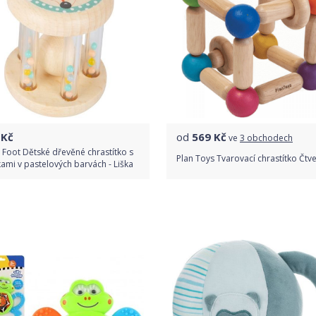
Kč
od
569
Kč
ve
3 obchodech
 Foot Dětské dřevěné chrastítko s
Plan Toys Tvarovací chrastítko Čtv
kami v pastelových barvách - Liška
Do obchodu
Porovnat ceny
Detail produktu