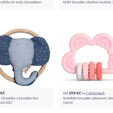
 Lodička do vody s kousátkem
NUBY Kousátko chladivé medvěd,
Do obchodu
Do obchodu
Detail produktu
Detail produktu
Kč
od
259
Kč
ve
2 obchodech
e Chrastítko a kousátko Mrs.
SUAVINEX Kousátko silikonové +6m
hant 2021
růžové