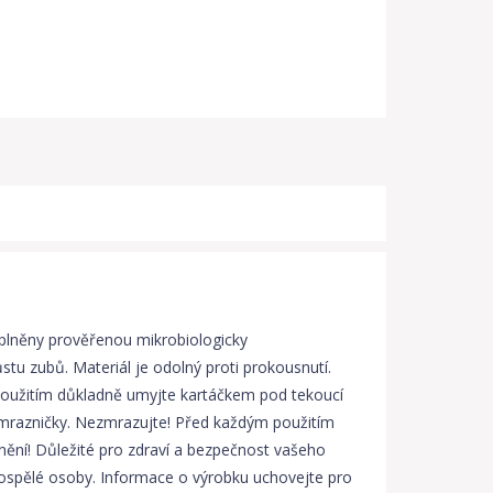
yplněny prověřenou mikrobiologicky
tu zubů. Materiál je odolný proti prokousnutí.
 použitím důkladně umyjte kartáčkem pod tekoucí
do mrazničky. Nezmrazujte! Před každým použitím
nění! Důležité pro zdraví a bezpečnost vašeho
dospělé osoby. Informace o výrobku uchovejte pro