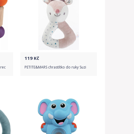
119
Kč
erec
PETITE&MARS chrastítko do ruky Suzi
Do obchodu
Detail produktu