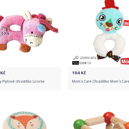
Kč
104
Kč
 Plyšové chrastítko Licorne
Mom´s Care Chrastítko Mom´s Car
Do obchodu
Do obchodu
Detail produktu
Detail produktu