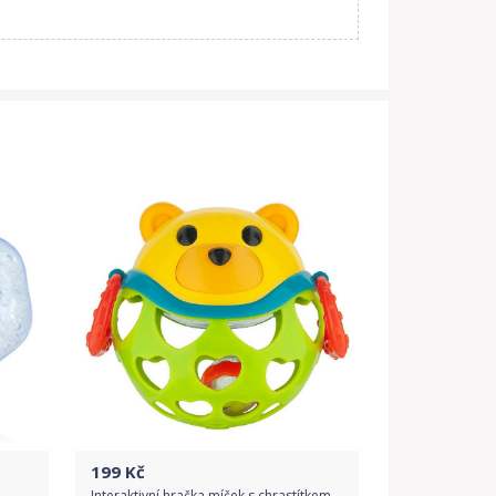
199
Kč
Interaktivní hračka míček s chrastítkem