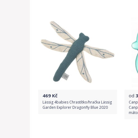
Do obchodu
Detail produktu
469
Kč
od
Lässig 4babies Chrastítko/hračka Lässig
Canpo
Garden Explorer Dragonfly Blue 2020
Canpo
máto
Do obchodu