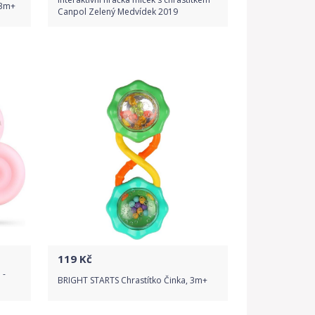
 3m+
Canpol Zelený Medvídek 2019
Do obchodu
Detail produktu
119
Kč
 -
BRIGHT STARTS Chrastítko Činka, 3m+