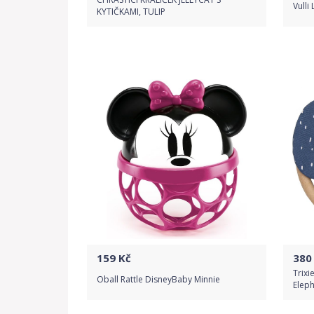
Vulli
KYTIČKAMI, TULIP
Do obchodu
Detail produktu
159
Kč
380
Trixi
Oball Rattle DisneyBaby Minnie
Elep