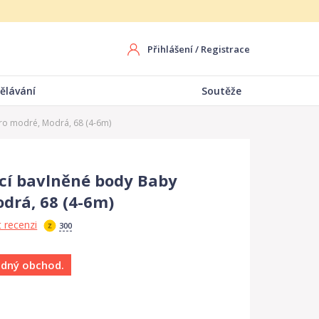
Přihlášení
/
Registrace
ělávání
Soutěže
ro modré, Modrá, 68 (4-6m)
cí bavlněné body Baby
drá, 68 (4-6m)
 recenzi
300
ádný obchod.