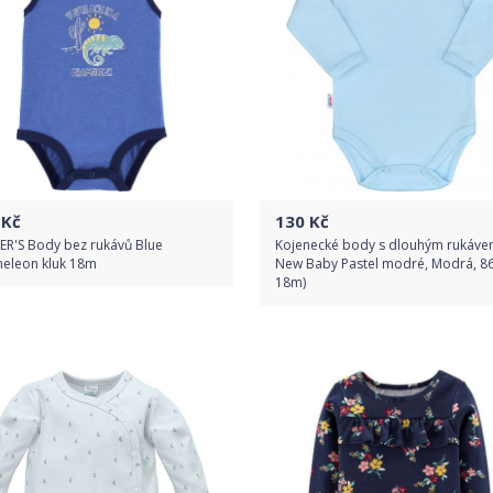
Kč
130
Kč
ER'S Body bez rukávů Blue
Kojenecké body s dlouhým rukáv
eleon kluk 18m
New Baby Pastel modré, Modrá, 86
18m)
Do obchodu
Do obchodu
Detail produktu
Detail produktu