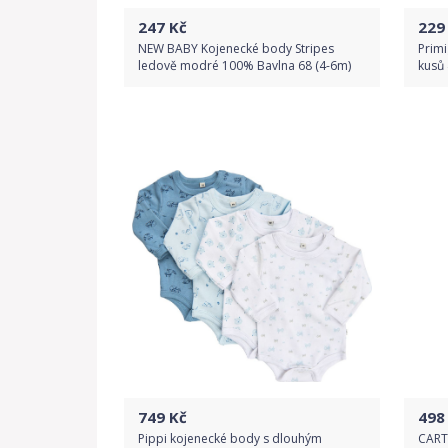
247
Kč
229
NEW BABY Kojenecké body Stripes
Primi
ledově modré 100% Bavlna 68 (4-6m)
kusů 
Do obchodu
Detail produktu
749
Kč
498
Pippi kojenecké body s dlouhým
CARTE