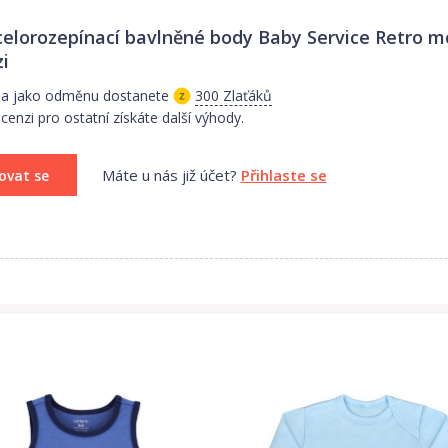
elorozepínací bavlněné body Baby Service Retro m
i
i a jako odměnu dostanete
300 Zlaťáků
enzi pro ostatní získáte další výhody.
Máte u nás již účet?
Přihlaste se
ovat se