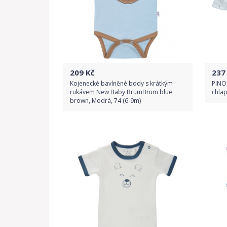
209
Kč
237
Kojenecké bavlněné body s krátkým
PINO
rukávem New Baby BrumBrum blue
chlap
brown, Modrá, 74 (6-9m)
Do obchodu
Detail produktu