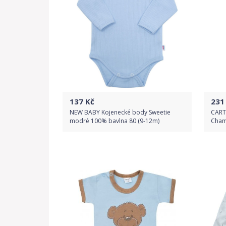
137
Kč
231
NEW BABY Kojenecké body Sweetie
CART
modré 100% bavlna 80 (9-12m)
Cham
Do obchodu
Detail produktu