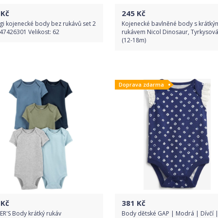
Kč
245
Kč
gi kojenecké body bez rukávů set 2
Kojenecké bavlněné body s krátký
47426301 Velikost: 62
rukávem Nicol Dinosaur, Tyrkysová
(12-18m)
Do obchodu
Do obchodu
Doprava zdarma
Detail produktu
Detail produktu
Kč
381
Kč
R'S Body krátký rukáv
Body dětské GAP | Modrá | Dívčí |