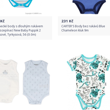
Kč
231
Kč
necké body s dlouhým rukávem
CARTER'S Body bez rukávů Blue
rozepínací New Baby Puppik 2
Chameleon kluk 9m
sové, Tyrkysová, 56 (0-3m)
Do obchodu
Do obchodu
Detail produktu
Detail produktu