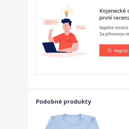
Kojenecké c
první recenz
Napište recenz
Za přínosnou rec
Registr
Podobné produkty