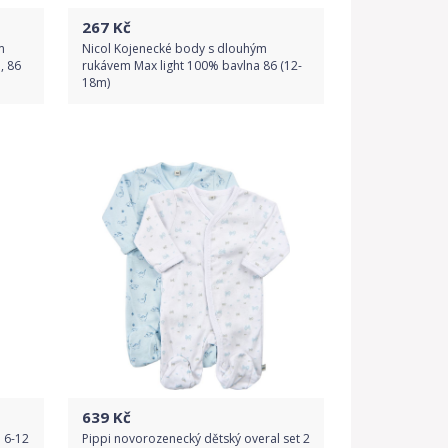
267
Kč
m
Nicol Kojenecké body s dlouhým
, 86
rukávem Max light 100% bavlna 86 (12-
18m)
Do obchodu
Detail produktu
639
Kč
 6-12
Pippi novorozenecký dětský overal set 2