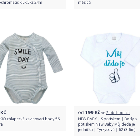
chromatic kluk 5ks 24m
měsíců
Do obchodu
Do obchodu
Detail produktu
Detail produktu
Kč
od
199
Kč
ve
2 obchodech
KIO chlapecké zavinovací body 56
NEW BABY | S potiskem | Body s
rá
potiskem New Baby Můj děda je
jednička | Tyrkysová | 62 (3-6m)