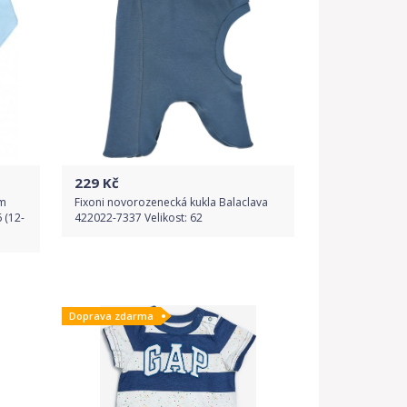
229
Kč
em
Fixoni novorozenecká kukla Balaclava
 (12-
422022-7337 Velikost: 62
Do obchodu
Doprava zdarma
Detail produktu