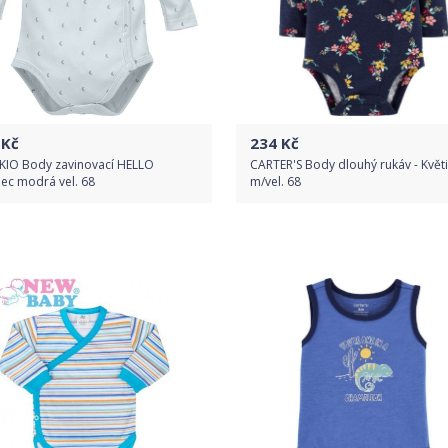
Kč
234
Kč
KIO Body zavinovací HELLO
CARTER'S Body dlouhý rukáv - Květi
ec modrá vel. 68
m/vel. 68
Do obchodu
Do obchodu
Detail produktu
Detail produktu