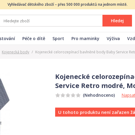
Vyhledávač dětského zboží – přes 500 000 produktů na jednom místě.
Hledej
stování
Péče o dítě
Sport
Pro maminky
Výživa
Vzd
Kojenecká body
/
Kojenecké celorozepínací bavlněné body Baby Service Ret
Kojenecké celorozepína
Service Retro modré, Mo
Napsat
(Nehodnoceno)
U tohoto produktu není zařazen ž