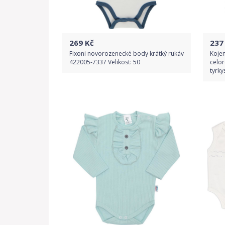
269
Kč
237
Fixoni novorozenecké body krátký rukáv
Koje
422005-7337 Velikost: 50
celo
tyrky
Do obchodu
Detail produktu