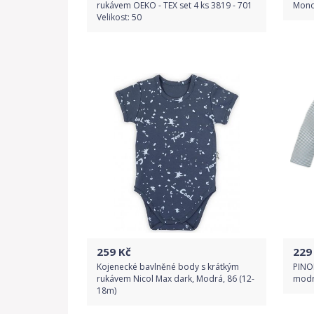
rukávem OEKO - TEX set 4 ks 3819 - 701
Mono
Velikost: 50
Do obchodu
Detail produktu
259
Kč
229
Kojenecké bavlněné body s krátkým
PINO
rukávem Nicol Max dark, Modrá, 86 (12-
mod
18m)