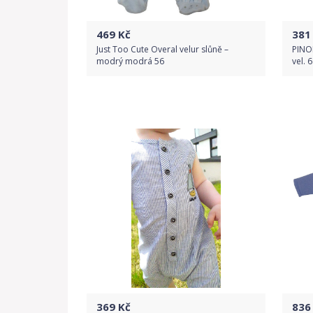
469
Kč
381
Just Too Cute Overal velur slůně –
PINO
modrý modrá 56
vel. 
Do obchodu
Detail produktu
369
Kč
836