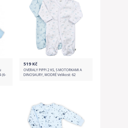
519
Kč
u
OVERALY PIPPI 2 KS, S MOTORKAMI A
 (6-
DINOSAURY, MODRÉ Velikost: 62
Do obchodu
Detail produktu