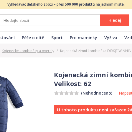
Vyhledávač dětského zboží – přes 500 000 produktů na jednom místě.
Hledej
stování
Péče o dítě
Sport
Pro maminky
Výživa
Vzd
Kojenecké kombinézy a overaly
/
Kojenecká zimní kombinéza DIRKJE WINNING
Kojenecká zimní komb
Velikost: 62
Napsat
(Nehodnoceno)
U tohoto produktu není zařazen ž