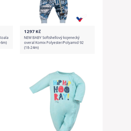
1297
Kč
Koala
NEW BABY Softshellový kojenecký
-6m)
overal Komix Polyester/Polyamid 92
(18-24m)
Do obchodu
Detail produktu