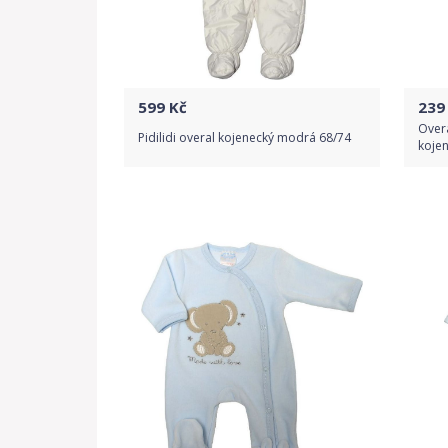
599
Kč
239
Overa
Pidilidi overal kojenecký modrá 68/74
kojen
Do obchodu
Detail produktu