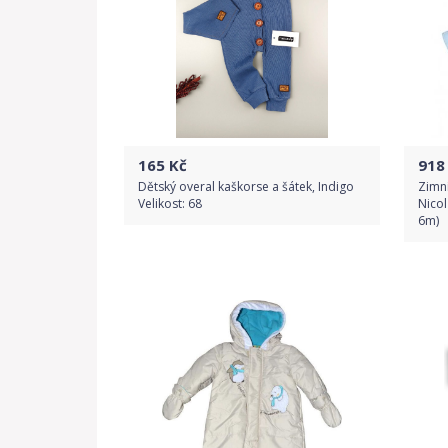
165
Kč
918
Dětský overal kaškorse a šátek, Indigo
Zimní
Velikost: 68
Nicol
6m)
Do obchodu
Detail produktu