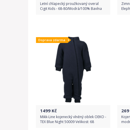
Letní chlapecký proužkovaný overal
Zimn
Cigit Kids - 68-80/Modrá/100% Bavlna
Eleph
Do obchodu
Doprava zdarma
Detail produktu
1499
Kč
269
Mikk-Line kojenecký vlněný oblek OEKO -
Koje
TEX Blue Night 50009 Velikost: 68
modrý