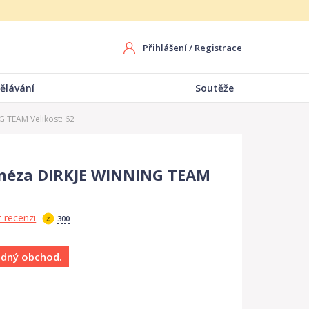
Přihlášení
/
Registrace
ělávání
Soutěže
 TEAM Velikost: 62
inéza DIRKJE WINNING TEAM
 recenzi
300
ádný obchod.