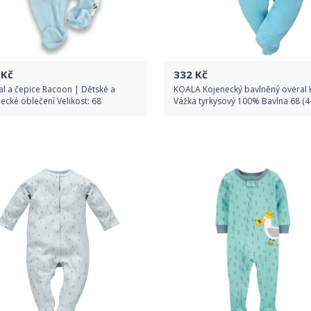
Kč
332
Kč
l a čepice Racoon | Dětské a
KOALA Kojenecký bavlněný overal 
ecké oblečení Velikost: 68
Vážka tyrkysový 100% Bavlna 68 (4
Do obchodu
Do obchodu
Detail produktu
Detail produktu