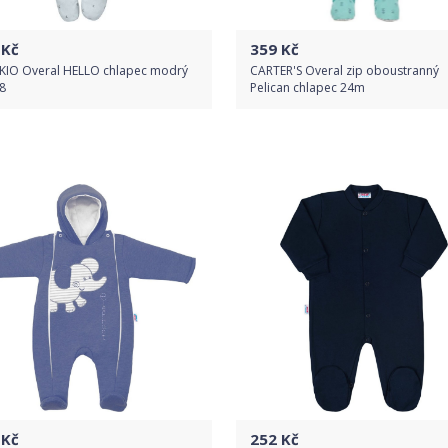
Kč
359
Kč
KIO Overal HELLO chlapec modrý
CARTER'S Overal zip oboustranný
68
Pelican chlapec 24m
Do obchodu
Do obchodu
Detail produktu
Detail produktu
Kč
252
Kč