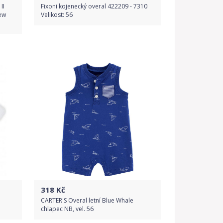
II
Fixoni kojenecký overal 422209 - 7310
ew
Velikost: 56
Do obchodu
Detail produktu
318
Kč
CARTER'S Overal letní Blue Whale
chlapec NB, vel. 56