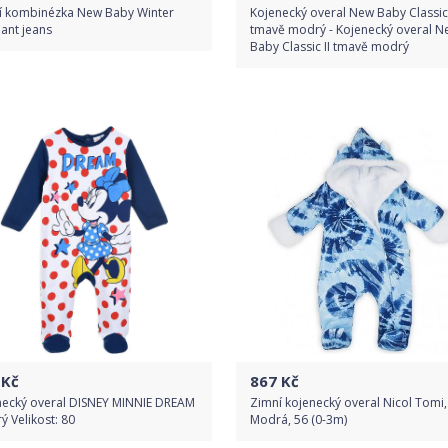
í kombinézka New Baby Winter
Kojenecký overal New Baby Classic 
ant jeans
tmavě modrý - Kojenecký overal N
Baby Classic II tmavě modrý
Do obchodu
Do obchodu
Detail produktu
Detail produktu
Kč
867
Kč
necký overal DISNEY MINNIE DREAM
Zimní kojenecký overal Nicol Tomi,
 Velikost: 80
Modrá, 56 (0-3m)