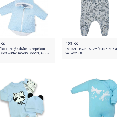
Kč
459
Kč
 kojenecký kabátek s čepičkou
OVERAL FIXONI, SE ZVÍŘÁTKY, MOD
 Kids Winter modrý, Modrá, 62 (3-
Velikost: 68
Do obchodu
Do obchodu
Detail produktu
Detail produktu