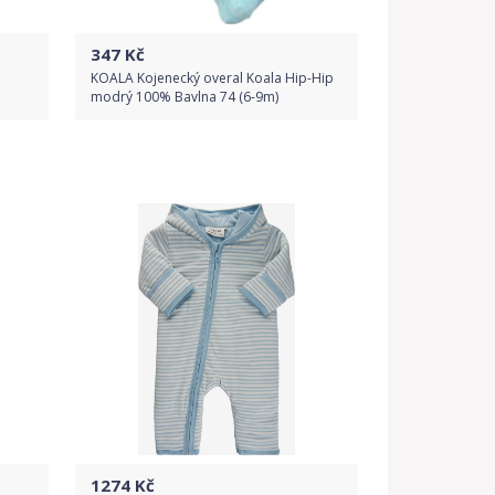
347
Kč
KOALA Kojenecký overal Koala Hip-Hip
modrý 100% Bavlna 74 (6-9m)
Do obchodu
Detail produktu
1274
Kč