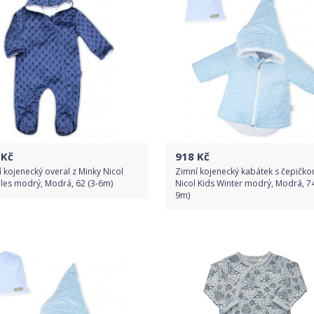
Kč
918
Kč
 kojenecký overal z Minky Nicol
Zimní kojenecký kabátek s čepičko
les modrý, Modrá, 62 (3-6m)
Nicol Kids Winter modrý, Modrá, 74
9m)
Do obchodu
Do obchodu
Detail produktu
Detail produktu