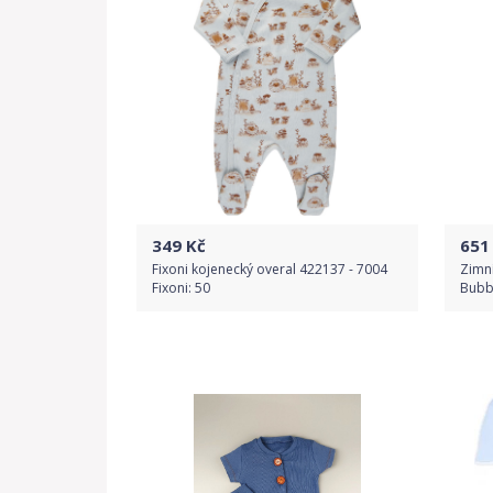
349
Kč
651
Fixoni kojenecký overal 422137 - 7004
Zimní
Fixoni: 50
Bubb
Do obchodu
Detail produktu