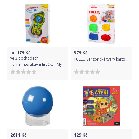
od
179
Kč
379
Kč
ve
2 obchodech
TULLO Senzorické tvary karton 5 ks
Tulimi Interaktivní hračka - My smart phone
2611
Kč
129
Kč