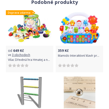
Podobné produkty
Baterie: 3× LR44 (jsou součástí balení).
Vhodné pro děti od 1 roku.
Doprava zdarma
Rozměry balení: 20×20×5 cm.
od
649
Kč
359
Kč
ve
3 obchodech
Mamido Interaktivní klavír pro nejmenší bílý
Vilac Dřevěná hra Hmatej a najdi