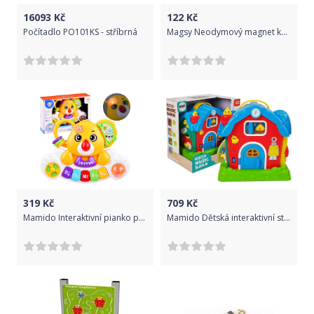
16093
Kč
122
Kč
Počítadlo PO101KS - stříbrná
Magsy Neodymový magnet koule pr. 13 N 80 °C, VMM10-N50 21050
319
Kč
709
Kč
Mamido Interaktivní pianko pro nejmenší koala žluté
Mamido Dětská interaktivní stodola se zvířátky zelená