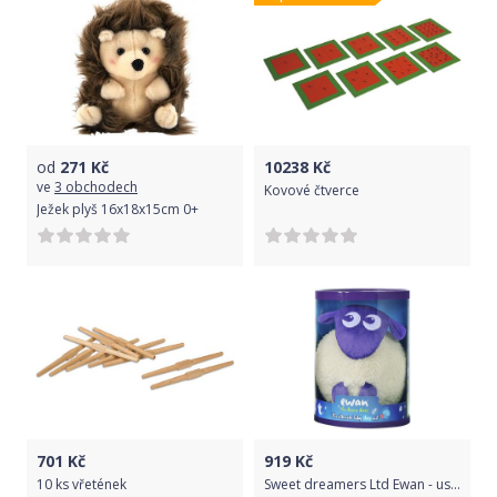
od
271
Kč
10238
Kč
ve
3 obchodech
Kovové čtverce
Ježek plyš 16x18x15cm 0+
701
Kč
919
Kč
10 ks vřetének
Sweet dreamers Ltd Ewan - uspávací ovečka - fialová