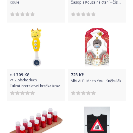
Koule
Časopis Kouzelné čtení - Číslo 4
od
309
Kč
723
Kč
ve
2 obchodech
Albi ALBI Me to You - Sněhulák
Tulimi Interaktivní hračka Kravička