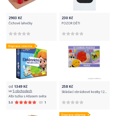
2903
Kč
230
Kč
Čichové lahvičky
POZOR DĚTI
Doprava zdarma
od
1349
Kč
258
Kč
ve
5 obchodech
Skládací obrázkové kostky 12 ks hmyz, Dle obrázku
Albi tužka s Atlasem světa
1
5.0
Doprava zdarma