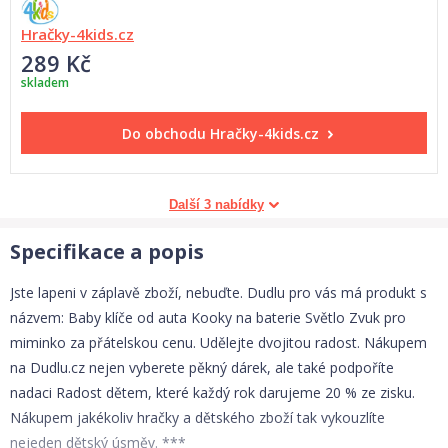
Hračky-4kids.cz
289 Kč
skladem
Do obchodu
Hračky-4kids.cz
Další 3 nabídky
Specifikace a popis
Jste lapeni v záplavě zboží, nebuďte. Dudlu pro vás má produkt s
názvem: Baby klíče od auta Kooky na baterie Světlo Zvuk pro
miminko za přátelskou cenu. Udělejte dvojitou radost. Nákupem
na Dudlu.cz nejen vyberete pěkný dárek, ale také podpoříte
nadaci Radost dětem, které každý rok darujeme 20 % ze zisku.
Nákupem jakékoliv hračky a dětského zboží tak vykouzlíte
nejeden dětský úsměv. ***