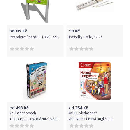
36905
Kč
99
Kč
Interaktivní panel IP106K - celokovový
Pastelky – bílé, 12 ks
od
498
Kč
od
354
Kč
ve
3 obchodech
ve
11 obchodech
The purple cow Bláznivá vědecká laboratoř - Vodní gelová věda - triky
Albi Kniha Hravá angličtina