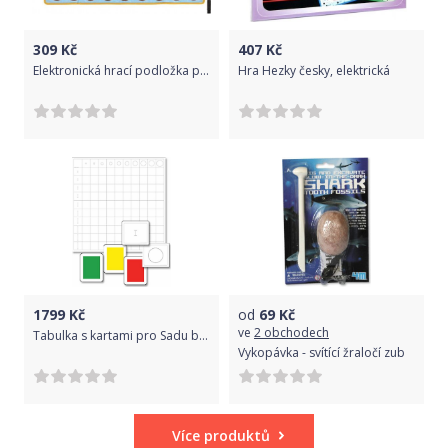
309
Kč
407
Kč
Elektronická hrací podložka pianko 85x30cm na baterie
Hra Hezky česky, elektrická
1799
Kč
od
69
Kč
ve
2 obchodech
Tabulka s kartami pro Sadu barevných válečků bez úchytů
Vykopávka - svítící žraločí zub
Více produktů