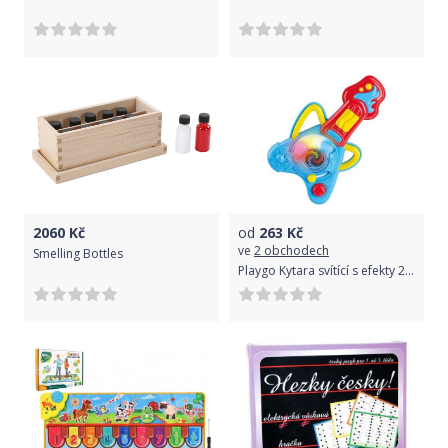
2060
Kč
od
263
Kč
ve
2 obchodech
Smelling Bottles
Playgo Kytara svítící s efekty 27 cm