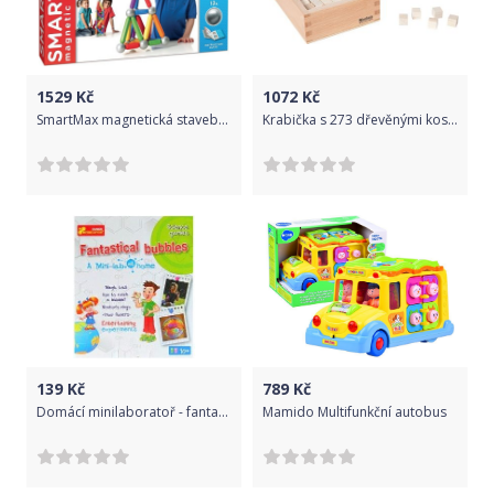
1529
Kč
1072
Kč
SmartMax magnetická stavebnice - Start XL (Basic 42) SMX501
Krabička s 273 dřevěnými kostičkami 1x1x1 cm
139
Kč
789
Kč
Domácí minilaboratoř - fantastické bubliny
Mamido Multifunkční autobus