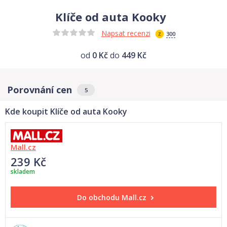
Klíče od auta Kooky
Napsat recenzi
300
od
0 Kč
do
449 Kč
Porovnání cen
5
Kde koupit Klíče od auta Kooky
Mall.cz
239 Kč
skladem
Do obchodu
Mall.cz