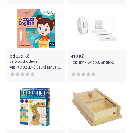
od
359
Kč
410
Kč
ve
6 obchodech
Popisky – Evropa, anglicky
Albi KOUZELNÉ ČTENÍ My Very First English