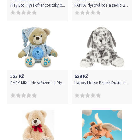
Play Eco Plyšák francouzský buldoček 29 cm
RAPPA Plyšová koala sedící 26 cm ECO-FRIENDLY
523
Kč
629
Kč
BABY MIX | Nezařazeno | Plyšový usínáček medvídek s projektorem Baby Mix modrý | Modrá |
Happy Horse Pejsek Dustin no. 3