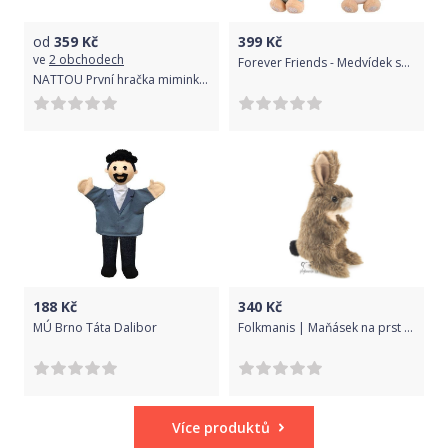
od
359
Kč
399
Kč
ve
2 obchodech
Forever Friends - Medvídek se zvonkohrou - 3 druhy růžová
NATTOU První hračka miminka chobotnička PIU PIU Lapidou mint 0m +
188
Kč
340
Kč
MÚ Brno Táta Dalibor
Folkmanis | Maňásek na prst zajíc plyšový
Více produktů