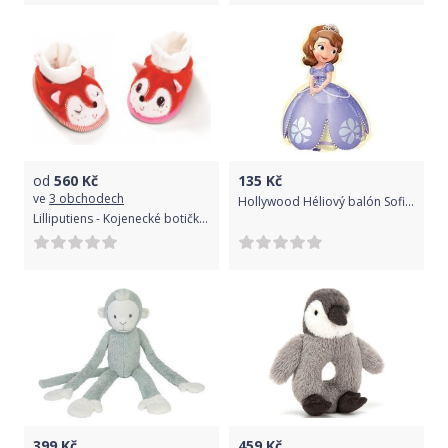
od
560
Kč
135
Kč
ve
3 obchodech
Hollywood Héliový balón Sofia Prvá - 80 cm
Lilliputiens - Kojenecké botičky - liška Alice
399
Kč
459
Kč