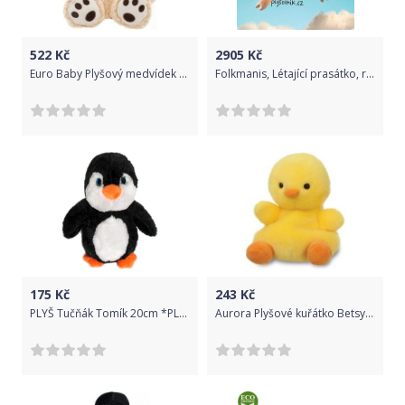
522
Kč
2905
Kč
Euro Baby Plyšový medvídek 60 cm - béžový
Folkmanis, Létající prasátko, růžové
175
Kč
243
Kč
PLYŠ Tučňák Tomík 20cm *PLYŠOVÉ HRAČKY*
Aurora Plyšové kuřátko Betsy - Palm Palms - 12 cm