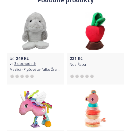
Podobné produkty
od
249
Kč
221
Kč
ve
3 obchodech
Noe Řepa
Mazlíci - Plyšové zvířátko Žralok 25cm