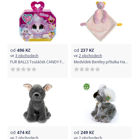
od
496
Kč
od
237
Kč
ve
3 obchodech
ve
2 obchodech
FUR BALLS Touláček CANDY FLOSS
Medvídek Bentley přítulka Happy Horse 28 cm Růžová
od
474
Kč
od
249
Kč
ve
2 obchodech
ve
2 obchodech