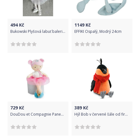
494
Kč
1149
Kč
Bukowski Plyšová labuť balerina White Odette s růžovou sukní
EFFIKI Ospalý, Modrý 24cm
729
Kč
389
Kč
DouDou et Compagnie Panenka Emma 30cm
Hýl Bob v červené šále od firmy ORANGE TOYS