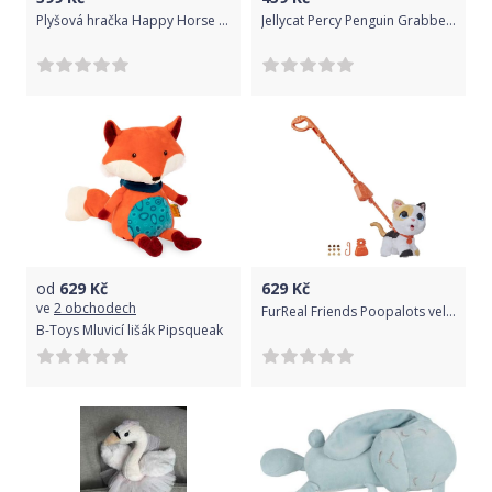
Plyšová hračka Happy Horse Opička Teal no.2
Jellycat Percy Penguin Grabber uni
od
629
Kč
629
Kč
ve
2 obchodech
FurReal Friends Poopalots velká kočka
B-Toys Mluvicí lišák Pipsqueak