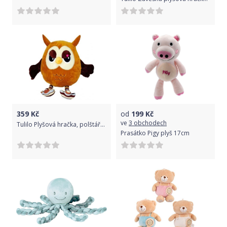
359
Kč
od
199
Kč
ve
3 obchodech
Tulilo Plyšová hračka, polštářek Sova Aldona, 31 cm, hnědá
Prasátko Pigy plyš 17cm