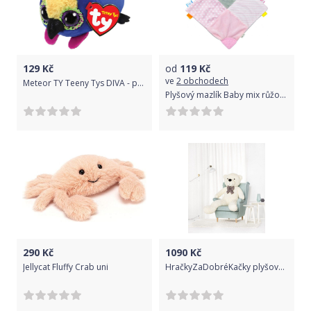
129
Kč
od
119
Kč
ve
2 obchodech
Meteor TY Teeny Tys DIVA - parrot
Plyšový mazlík Baby mix růžový pejsek
290
Kč
1090
Kč
Jellycat Fluffy Crab uni
HračkyZaDobréKačky plyšový medvěd 160 cm bílý