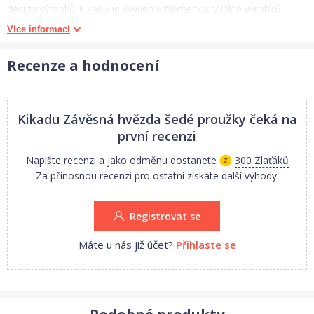
design výrobků Kikadu je vyvíjen v Německu. Výplně výrobků
Kikadu jsou vyrobeny z recyklovaných PET lahví a pomáhají
Více informací
snižovat emise skleníkových plynů. Jsou lepší alternativou k
přírodním výplním, které mají při nedokonalém vysušení tendenci
Recenze a hodnocení
k tvoření plísní. Finální výroba probíhá v pečlivě vybrané továrně
na Srí Lance za férových pracovních podmínek pro místní
zaměstnance.
Kikadu Závěsná hvězda šedé proužky
čeká na
první recenzi
Napište recenzi a jako odměnu dostanete
300 Zlaťáků
Za přínosnou recenzi pro ostatní získáte další výhody.
Registrovat se
Máte u nás již účet?
Přihlaste se