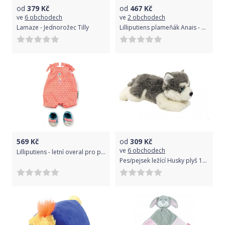
od
379
Kč
od
467
Kč
ve
6 obchodech
ve
2 obchodech
Lamaze - Jednorožec Tilly
Lilliputiens plameňák Anais - stohovací pyramida
569
Kč
od
309
Kč
ve
6 obchodech
Lilliputiens - letní overal pro panenky + boty
Pes/pejsek ležící Husky plyš 14x16x30cm 0+