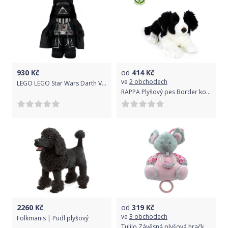
930
Kč
od
414
Kč
ve
2 obchodech
LEGO LEGO Star Wars Darth Vader
RAPPA Plyšový pes Border kolie ležící 45 cm ECO-FRIENDLY
2260
Kč
od
319
Kč
ve
3 obchodech
Folkmanis | Pudl plyšový
Tulilo Závěsná plyšová hračka s chrastítkem Koala 18 cm - šedá/růžová