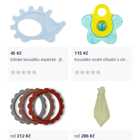
45
Kč
115
Kč
Dětské kousátko elastické - JEŽEK modré - Canpol
Kousátko vodní chladící s chrastítkem - HVĚZDIČKA mátovo-limetkové - Canpol
od
312
Kč
od
286
Kč