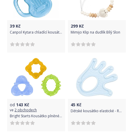
39
Kč
299
Kč
Canpol Kytara chladící kousátko
Mimijo Klip na dudlík Bílý Slon
od
143
Kč
45
Kč
ve
2 obchodech
Dětské kousátko elastické - RUČIČKA modré - Canpol
Bright Starts Kousátko plněné vodou- 3 tvary čtverec,kytka,kroužek