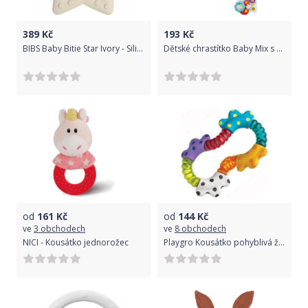
389
Kč
193
Kč
BIBS Baby Bitie Star Ivory - Silikonové kousátko Hvězdička - bílá
Dětské chrastítko Baby Mix s melodií saxofon červený, Červená
od
161
Kč
od
144
Kč
ve
3 obchodech
ve
8 obchodech
NICI - Kousátko jednorožec
Playgro Kousátko pohyblivá žížala