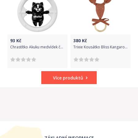
93
Kč
380
Kč
Chrastítko Akuku medvídek černobílý, Bílá
Trixie Kousátko Bliss Kangaroo Rust 2021
Více produktů
ZÁKLADNÍ INFORMACE