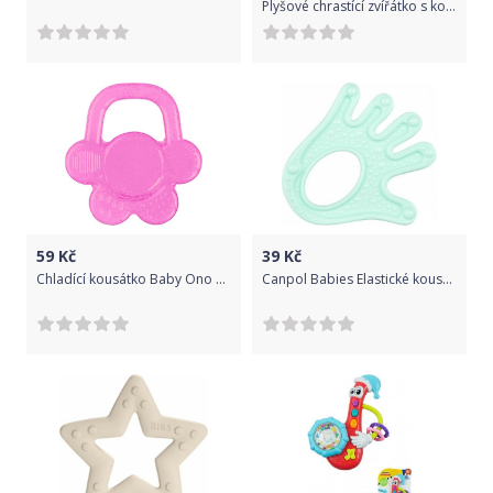
Plyšové chrastící zvířátko s kousátkem 20 cm, 2 druhy
59
Kč
39
Kč
Chladící kousátko Baby Ono Květinka růžová
Canpol Babies Elastické kousátko - různé tvary, mátová/zelená