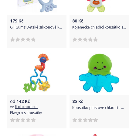
179
Kč
80
Kč
GiliGums Dětské silikonové kousátko Baby Octopus Teether, 3m+, sv. modrá, 1 ks
Kojenecké chladící kousátko s chrastítkem Canpol 56/139 medvídek šedý
od
142
Kč
85
Kč
ve
8 obchodech
Kousátko plastové chladící - CHOBOTNICE zeleno-modrá - BabyMix
Playgro s kousátky