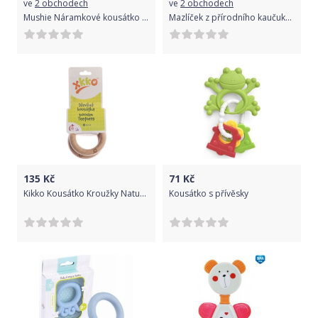
ve
2 obchodech
ve
2 obchodech
Mushie Náramkové kousátko ze silikonu Mush Flower Cambridge/Blue/Natural 2021
Mazlíček z přírodního kaučuku a bio bavlny Tikiri Safari Krokodýl 2021
135
Kč
71
Kč
Kikko Kousátko Kroužky Natural 2021
Kousátko s přívěsky