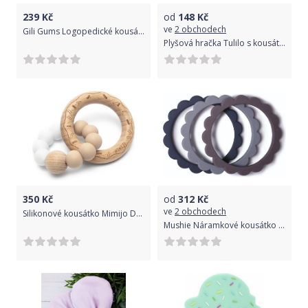
239
Kč
od
148
Kč
ve
2 obchodech
Gili Gums Logopedické kousátko Hříbek, bílé
Plyšová hračka Tulilo s kousátkem Medvídek, 16 cm - modrý
350
Kč
od
312
Kč
ve
2 obchodech
Silikonové kousátko Mimijo Duo Bílá + Béžová
Mushie Náramkové kousátko ze silikonu Mush Flower Steel/Dove Gray/Stone 2021