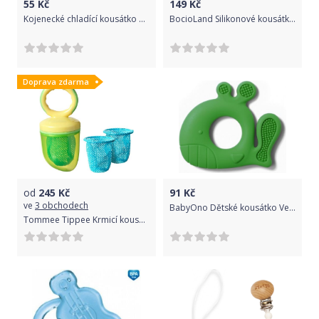
55
Kč
149
Kč
Kojenecké chladící kousátko Canpol babies sova modrá
BocioLand Silikonové kousátko Buldog - černé
Doprava zdarma
od
245
Kč
91
Kč
ve
3 obchodech
BabyOno Dětské kousátko Veleryba Pablo kat.935/02 - zelená
Tommee Tippee Krmicí kousátko