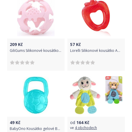
209
Kč
57
Kč
GiliGums Silikonové kousátko Míček, Dino - růžové
Lorelli Silikonové kousátko Apple Red 2021
49
Kč
od
164
Kč
ve
4 obchodech
BabyOno Kousátko gelové Baby Ono Míč - modré/tyrkysové