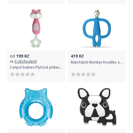
od
199
Kč
419
Kč
ve
3 obchodech
Matchstick Monkey Kosátko a zubní kartáček bez ocásku, modrá
Canpol babies Plyšová pískací činka s kousátkem Pastel Friends růžový medvídek