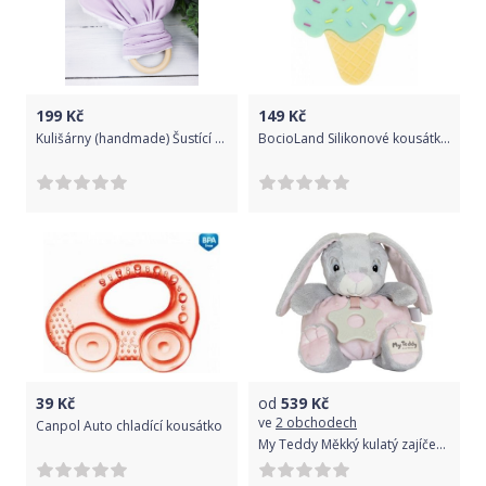
199
Kč
149
Kč
Kulišárny (handmade) Šustící kousátko pro miminko PURPLE sklad š
BocioLand Silikonové kousátko Zmrzlinka - mátová
39
Kč
od
539
Kč
ve
2 obchodech
Canpol Auto chladící kousátko
My Teddy Měkký kulatý zajíček s kousátkem, růžová