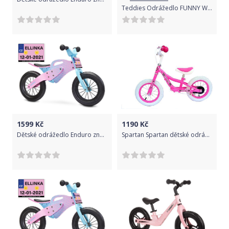
Teddies Odrážedlo FUNNY WHEELS Rider SuperSport fialové 2v1
1599
Kč
1190
Kč
Dětské odrážedlo Enduro značky Toyz, dřevěné, barva růžová, s osobní SPZ Text na SPZ: Řidičák mám krátce, ale řídím jako profík, Barva SPZ: růžová
Spartan Spartan dětské odrážedlo TRAINER BIKE GIRL 12-12