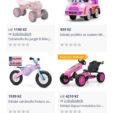
od
1190
Kč
939
Kč
ve
4 obchodech
Dětské jezdítko se zvukem Milly Mally JOY pastel pink
Odrážedlo Bo Jungle B-Bike Jumpy Pink 2021
Doprava zdarma
1599
Kč
od
4210
Kč
ve
2 obchodech
Dětské odrážedlo Enduro značky Toyz, dřevěné, barva růžová, s osobní SPZ Text na SPZ: MiniSagan, Barva SPZ: modrá
Dětská šlapací motokára Go-kart Milly Mally Rocket růžová