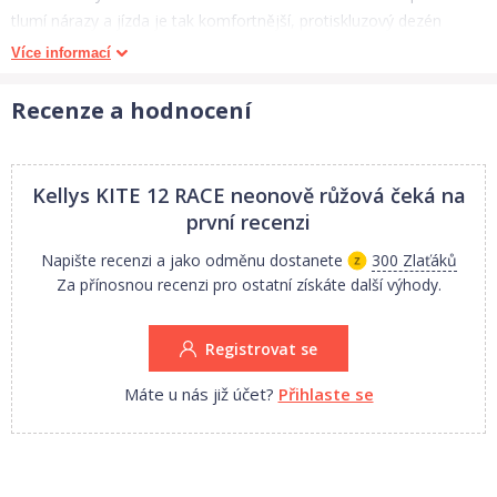
tlumí nárazy a jízda je tak komfortnější, protiskluzový dezén
plášťů bezpečně zdolá každý terén. Odrážedlo KELLYS KITE 12
Více informací
Race splňuje přísná bezpečnostní kritéria a je certifikováno podle
evropské normy EN-71.Technický popis:
Recenze a hodnocení
lehký hliníkový rám
integrované stupačky na rámu
Kellys KITE 12 RACE neonově růžová
čeká na
výškově nastavitelné sedlo od 350 mm do 400 mm
první recenzi
výškově nastavitelná řidítka od 490 mm do 540 mm
Napište recenzi a jako odměnu dostanete
300 Zlaťáků
řídítka - délka 400 mm, průměr 22,2 mm
Za přínosnou recenzi pro ostatní získáte další výhody.
nafukovací 12 palcová kola s hustším dezénem
ocelová ložiska v kolech
Registrovat se
ocelový náboj
ráfky: hliníkové
Máte u nás již účet?
Přihlaste se
špice: ocelové
hlavové složení: s ocelovými ložisky
hmotnost: 3,9 kg