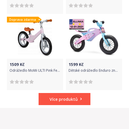
Doprava zdarma
1509
Kč
1599
Kč
Odrážedlo MoMi ULTI Pink Feathers 2021
Dětské odrážedlo Enduro značky Toyz, dřevěné, barva růžová, s osobní SPZ Text na SPZ: Budoucí cyklistická star, Barva SPZ: růžová
Více produktů