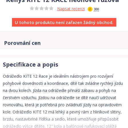
Napsat recenzi
300
U tohoto produktu není zařazen žádný obchod.
Porovnání cen
Specifikace a popis
Odrážedlo KITE 12 Race je ideálním nástrojem pro rozvíjení
pohybové dovednosti a koordinace, dítě tak zvládne rychleji jízdu
na dvou kolech. Jízda na odrážedle přináší zábavu a pohyb na
čerstvém vzduchu. Jízdou na odrážedle se dítě naučí udržovat
rovnováhu, která je potřebná pro zvládnutí jízdy na opravdovém
kole. Odrážedlo KITE 12 má lehký a pevný rám z hliníkové slitiny,
brzdu, nastavitelné řídítka a sedlo, které umožňuje přizpůsobit
odrážedlo výšce dítěte. 12" kola a balónové nafukovací pláště