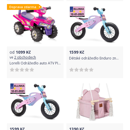
Doprava zdarma
od
1099
Kč
1599
Kč
ve
2 obchodech
Dětské odrážedlo Enduro značky Toyz, dřevěné, barva růžová, s osobní SPZ Text na SPZ: MiniSagan, Barva SPZ: růžová
Lorelli Odrážedlo auto ATV PINK
1599
Kč
1390
Kč