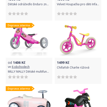
Dětské odrážedlo Enduro značky Toyz, dřevěné, barva růžová, s osobní SPZ Text na SPZ: Jedu co můžu, nelep se mi na zadek, Barva SPZ: modrá
Velvet Houpačka pro děti Infantilo růžová
Doprava zdarma
od
1406
Kč
1499
Kč
ve
6 obchodech
Chillafish Charlie růžová
MILLY MALLY Dětské multifunkční odrážedlo kolo Milly Mally JAKE pink Cowgirl
Doprava zdarma