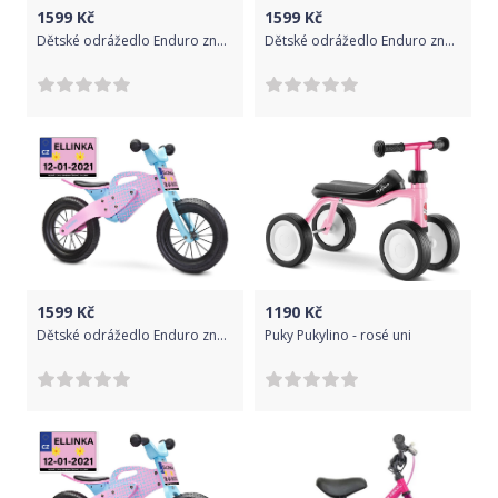
1599
Kč
1599
Kč
Dětské odrážedlo Enduro značky Toyz, dřevěné, barva růžová, s osobní SPZ Text na SPZ: Pokuty za mně platí tatínek, Barva SPZ: modrá
Dětské odrážedlo Enduro značky Toyz, dřevěné, barva růžová, s osobní SPZ Text na SPZ: Řidičák mám krátce, ale řídím jako profík, Barva SPZ: -
1599
Kč
1190
Kč
Dětské odrážedlo Enduro značky Toyz, dřevěné, barva růžová, s osobní SPZ Text na SPZ: Sponzorováno maminkou a tatínkem, Barva SPZ: -
Puky Pukylino - rosé uni