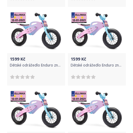
1599
Kč
1599
Kč
Dětské odrážedlo Enduro značky Toyz, dřevěné, barva růžová, s osobní SPZ Text na SPZ: Sponzorováno maminkou a tatínkem, Barva SPZ: růžová
Dětské odrážedlo Enduro značky Toyz, dřevěné, barva růžová, s osobní SPZ Text na SPZ: MiniSagan, Barva SPZ: -