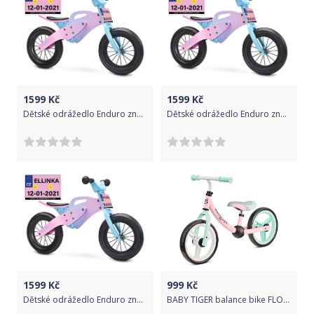
1599
Kč
1599
Kč
Dětské odrážedlo Enduro značky Toyz, dřevěné, barva růžová, s osobní SPZ Text na SPZ: Nejvíc cool biker (bikerka) široko daleko, Barva SPZ: modrá
Dětské odrážedlo Enduro značky Toyz, dřevěné, barva růžová, s osobní SPZ Text na SPZ: Budoucí vítěz (vítězka) Tour de France, Barva SPZ: -
1599
Kč
999
Kč
Dětské odrážedlo Enduro značky Toyz, dřevěné, barva růžová, s osobní SPZ Text na SPZ: Jsem pirát (pirátka) silnic a chodníků, Barva SPZ: -
BABY TIGER balance bike FLOW pink