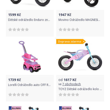
1599
Kč
1947
Kč
Dětské odrážedlo Enduro značky Toyz, dřevěné, barva růžová, s osobní SPZ Text na SPZ: Pokuty za mně platí tatínek, Barva SPZ: růžová
Movino Odrážedlo MAGNESIUM PRO s odlehčeným rámem, kola 12", růžová R-013-RU
Doprava zdarma
1739
Kč
od
1617
Kč
ve
7 obchodech
Lorelli Odrážedlo auto OFF ROAD + Vodicí tyčí PINK
TOYZ Dětské odrážedlo kolo Toyz Enduro 2018 pink