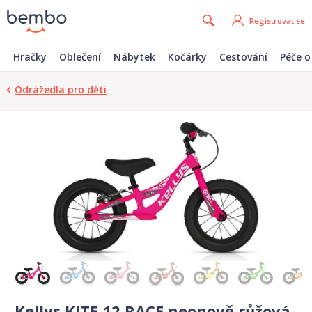
Registrovat se
Hračky
Oblečení
Nábytek
Kočárky
Cestování
Péče o
Odrážedla pro děti
Kellys KITE 12 RACE neonově růžová