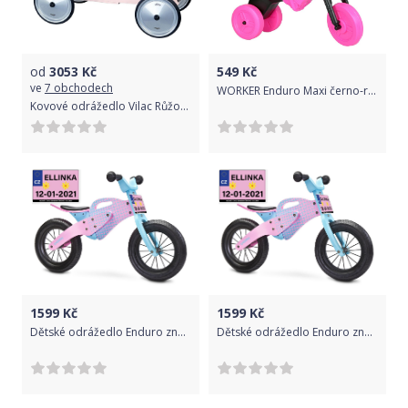
od
3053
Kč
549
Kč
ve
7 obchodech
WORKER Enduro Maxi černo-růžová
Kovové odrážedlo Vilac Růžové
1599
Kč
1599
Kč
Dětské odrážedlo Enduro značky Toyz, dřevěné, barva růžová, s osobní SPZ Text na SPZ: Jedu co můžu, nelep se mi na zadek, Barva SPZ: -
Dětské odrážedlo Enduro značky Toyz, dřevěné, barva růžová, s osobní SPZ Text na SPZ: Jsem nejrychlejší, Barva SPZ: modrá