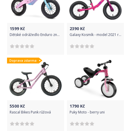
1599
Kč
2390
Kč
Dětské odrážedlo Enduro značky Toyz, dřevěné, barva růžová, s osobní SPZ Text na SPZ: Nejvíc cool biker (bikerka) široko daleko, Barva SPZ: růžová
Galaxy Kosmík - model 2021 růžová
Doprava zdarma
5500
Kč
1790
Kč
Rascal Bikes Punk růžová
Puky Moto - berry uni