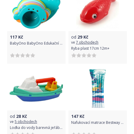
117
Kč
od
29
Kč
ve
7 obchodech
BabyOno BabyOno Edukační hrníčky do vody Aligátor, kat. 885 - více barev
Ryba plast 17cm 12m+
od
28
Kč
147
Kč
ve
5 obchodech
Nafukovací matrace Bestway Surfing girl
Loďka do vody barevná jeřáb 14cm do vany 2 barvy plast