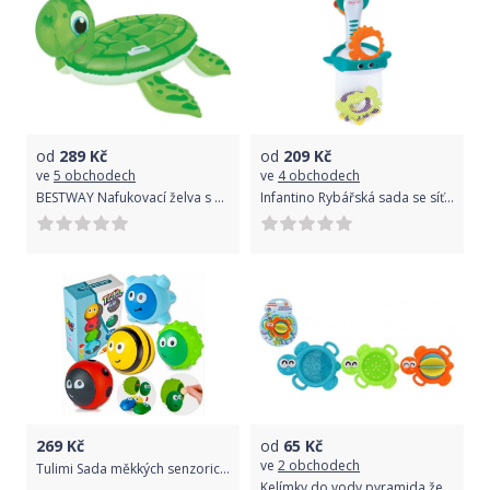
od
289
Kč
od
209
Kč
ve
5 obchodech
ve
4 obchodech
BESTWAY Nafukovací želva s držadly - vodní vozidlo
Infantino Rybářská sada se síťkou do koupele
269
Kč
od
65
Kč
ve
2 obchodech
Tulimi Sada měkkých senzorických balónků, Veselý smajlík
Kelímky do vody pyramida želva plast s mlýnkem 12x9cm na kartě 3m+