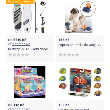
Doprava zdarma
od
6710
Kč
156
Kč
ve
2 obchodech
Popron.cz Hračka do vody - velryba
Bestway 65342 - Paddleboard - 305x84x12 cm
od
118
Kč
108
Kč
ve
5 obchodech
Natahovací rybka asst.