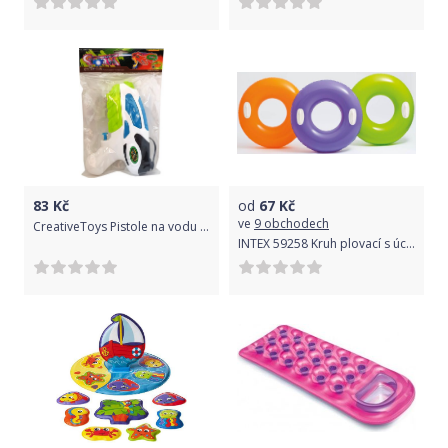
83
Kč
od
67
Kč
ve
9 obchodech
CreativeToys Pistole na vodu 18,5 cm
INTEX 59258 Kruh plovací s úchyty