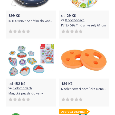
899
Kč
od
29
Kč
ve
8 obchodech
INTEX 58825 Sedátko do vody s držadly
INTEX 59241 Kruh veselý 61 cm
od
152
Kč
189
Kč
ve
6 obchodech
Nadlehčovací pomůcka Dena Kroužky - oranžová oranžová
Magické puzzle do vany
Doprava zdarma