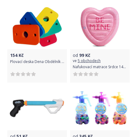
154
Kč
od
99
Kč
ve
5 obchodech
Plovací deska Dena Obdélník - zelená oranžová
Nafukovací matrace Srdce 145 x 142cm
od
51
Kč
od
345
Kč