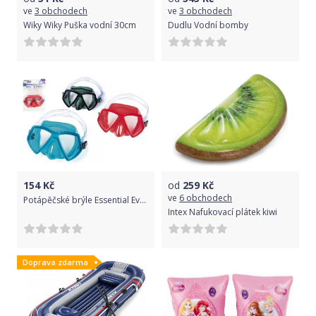
ve
3 obchodech
ve
3 obchodech
Wiky Wiky Puška vodní 30cm
Dudlu Vodní bomby
154
Kč
od
259
Kč
ve
6 obchodech
Potápěčské brýle Essential EverSea dětské 15cm 3 barvy v sáčku 7+
Intex Nafukovací plátek kiwi
Doprava zdarma