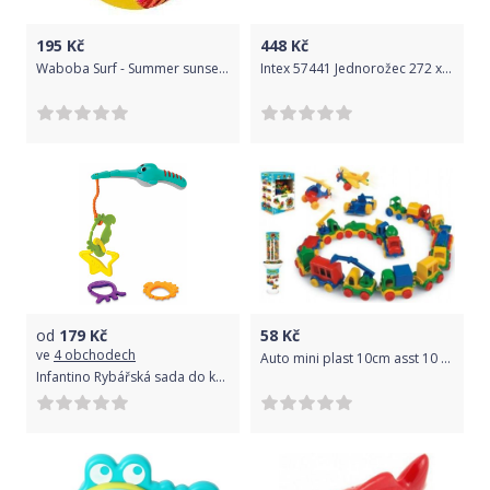
195
Kč
448
Kč
Waboba Surf - Summer sunset uni
Intex 57441 Jednorožec 272 x 193 x 104 cm
od
179
Kč
58
Kč
ve
4 obchodech
Auto mini plast 10cm asst 10 druhů 54ks v boxu Wader
Infantino Rybářská sada do koupele