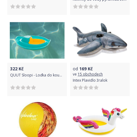
322
Kč
od
169
Kč
ve
15 obchodech
QUUT Sloopi - Loďka do koupele
Intex Plavidlo žralok