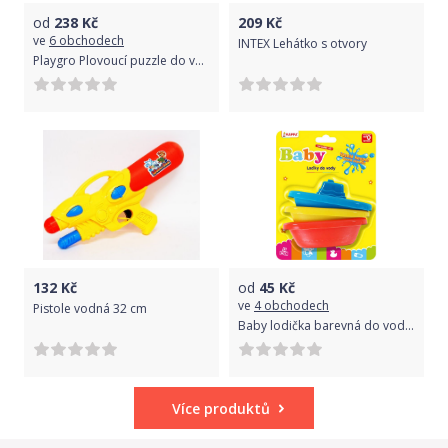
od
238
Kč
209
Kč
ve
6 obchodech
INTEX Lehátko s otvory
Playgro Plovoucí puzzle do vany 9 ks
132
Kč
od
45
Kč
ve
4 obchodech
Pistole vodná 32 cm
Baby lodička barevná do vody set 3ks na kartě pro miminko
Více produktů