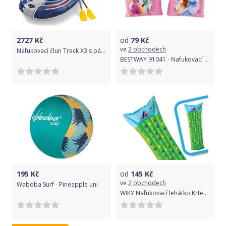
2727
Kč
od
79
Kč
ve
2 obchodech
Nafukovací člun Treck X3 s pádly a pumpou, 307x126cm
BESTWAY 91041 - Nafukovací rukávky Princezny 23x15 cm
195
Kč
od
145
Kč
ve
2 obchodech
Waboba Surf - Pineapple uni
WIKY Nafukovací lehátko Krtek 65 x 180 cm