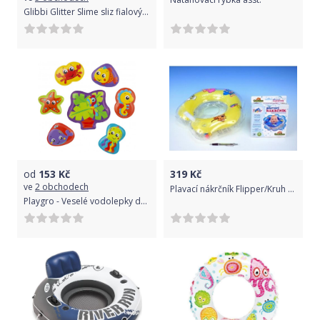
Glibbi Glitter Slime sliz fialový třpytivý
od
153
Kč
319
Kč
ve
2 obchodech
Plavací nákrčník Flipper/Kruh žlutý v krabici 0+
Playgro - Veselé vodolepky do vany