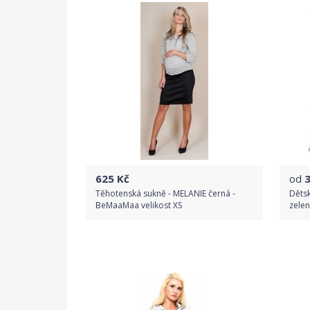
625
Kč
od
Těhotenská sukně - MELANIE černá -
Dětsk
BeMaaMaa velikost XS
zelen
Do obchodu
Detail produktu