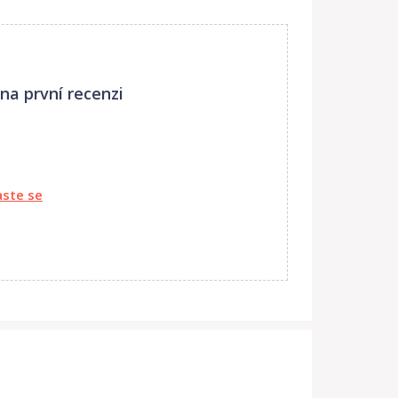
 v oblasti řasení ( na bocích ) 48cm.
na první recenzi
aste se