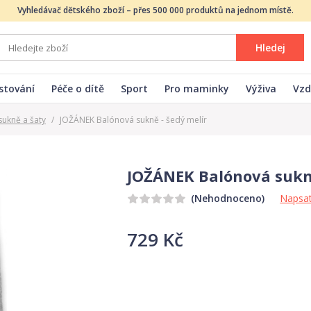
Vyhledávač dětského zboží – přes 500 000 produktů na jednom místě.
Hledej
stování
Péče o dítě
Sport
Pro maminky
Výživa
Vzd
ukně a šaty
/
JOŽÁNEK Balónová sukně - šedý melír
JOŽÁNEK Balónová sukně
Napsat
(Nehodnoceno)
729 Kč