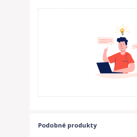
L/XL:
pro velikosti 44/46-50, délka od konce břišn
VYROBENO V ČR.
1. Jakost.
Podobné produkty