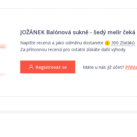
ího pásu ( tedy začátku řasení ) 40cm, výška břišního pásu 21cm, šířka
JOŽÁNEK Balónová sukně - šedý melír
čeká 
Napište recenzi a jako odměnu dostanete
300 Zlaťáků
Za přínosnou recenzi pro ostatní získáte další výhody.
Máte u nás již účet?
Přihl
Registrovat se