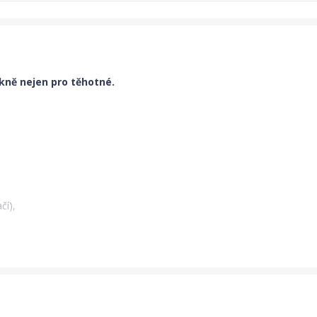
kně nejen pro těhotné.
čí),
ho pásu ( tedy začátku řasení ) 40cm, výška břišního pásu 23cm, šířka 
ho pásu ( tedy začátku řasení ) 40cm, výška břišního pásu 24cm, šířka 