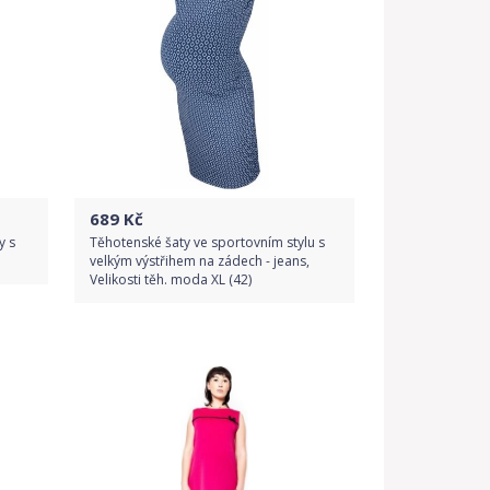
689
Kč
y s
Těhotenské šaty ve sportovním stylu s
velkým výstřihem na zádech - jeans,
Velikosti těh. moda XL (42)
Do obchodu
Detail produktu