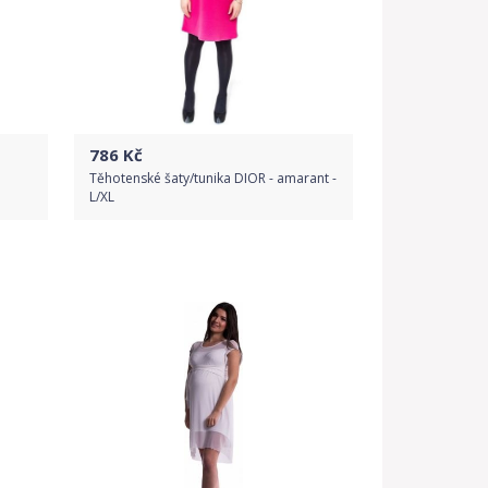
786
Kč
Těhotenské šaty/tunika DIOR - amarant -
L/XL
Do obchodu
Detail produktu