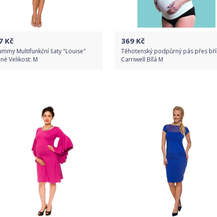
7
Kč
369
Kč
mmy Multifunkční šaty "Louise"
Těhotenský podpůrný pás přes bř
né Velikost: M
Carriwell Bílá M
Do obchodu
Do obchodu
Detail produktu
Detail produktu