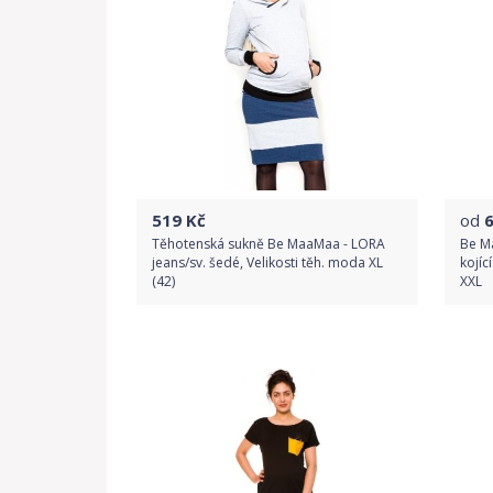
519
Kč
od
Těhotenská sukně Be MaaMaa - LORA
Be M
jeans/sv. šedé, Velikosti těh. moda XL
kojící
(42)
XXL
Do obchodu
Detail produktu