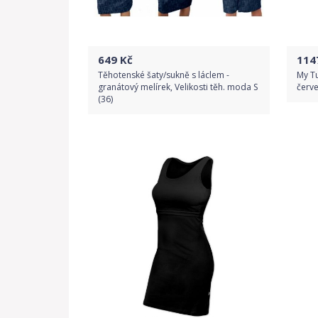
649
Kč
114
Těhotenské šaty/sukně s láclem -
My Tu
granátový melírek, Velikosti těh. moda S
červe
(36)
Do obchodu
Detail produktu