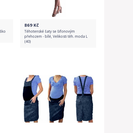
869
Kč
íško
Těhotenské šaty se šifonovým
přehozem - bílé, Velikosti těh. moda L
(40)
Do obchodu
Detail produktu