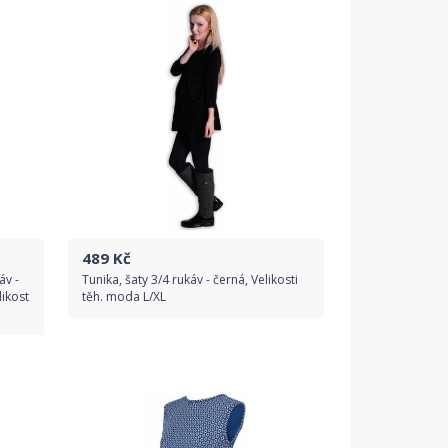
489
Kč
áv -
Tunika, šaty 3/4 rukáv - černá, Velikosti
ikost
těh. moda L/XL
Do obchodu
Detail produktu