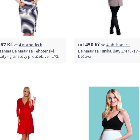
567
Kč
od
450
Kč
ve
4 obchodech
ve
4 obchodech
aaMaa Be MaaMaa Těhotenské
Be MaaMaa Tunika, šaty 3/4 rukáv -
 šaty - granátový proužek, vel. L/XL
béžová
Porovnat ceny
Porovnat ceny