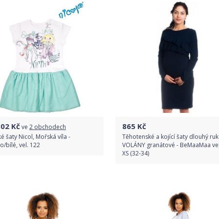
302
Kč
865
Kč
ve
2 obchodech
é šaty Nicol, Mořská víla -
Těhotenské a kojící šaty dlouhý ruk
o/bílé, vel. 122
VOLÁNY granátové - BeMaaMaa vel
XS (32-34)
Porovnat ceny
Do obchodu
Detail produktu