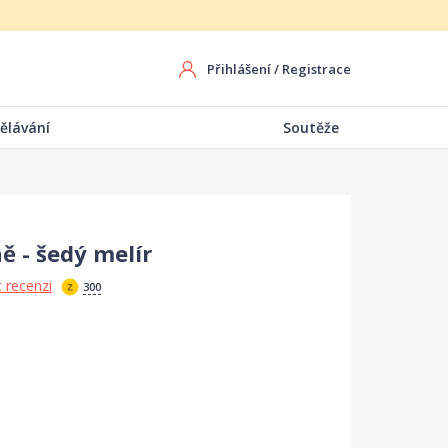
Přihlášení
/
Registrace
ělávání
Soutěže
 - šedý melír
 recenzi
300