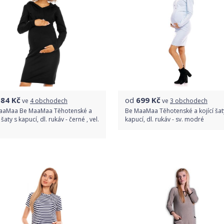
684
Kč
od
699
Kč
ve
4 obchodech
ve
3 obchodech
aaMaa Be MaaMaa Těhotenské a
Be MaaMaa Těhotenské a kojící šat
 šaty s kapucí, dl. rukáv - černé , vel.
kapucí, dl. rukáv - sv. modré
Porovnat ceny
Porovnat ceny