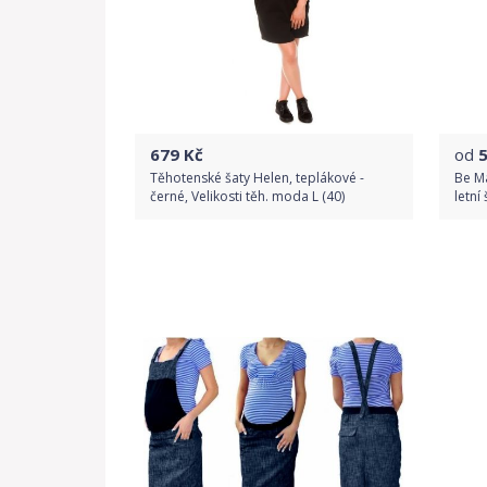
679
Kč
od
Těhotenské šaty Helen, teplákové -
Be M
černé, Velikosti těh. moda L (40)
letní
Do obchodu
Detail produktu