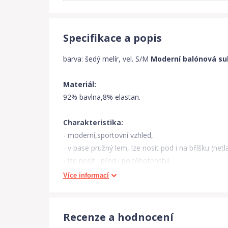
Specifikace a popis
barva: šedý melír, vel. S/M
Moderní balónová su
Materiál:
92% bavlna,8% elastan.
Charakteristika:
- moderní,sportovní vzhled,
- v pase pružný lem, lze nosit pod i na bříšku (netla
- lze nosit i před i po těhotenství.
Více informací
Detailní rozměry:
S/M:
pro velikosti 36-40/42, délka od konce břišní
Recenze a hodnocení
M/L:
pro velikosti 40-44/46, délka od konce břišní