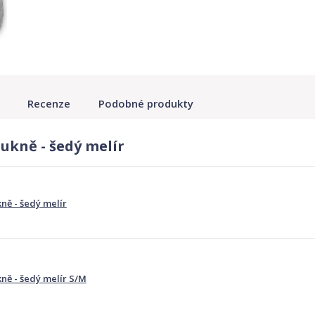
Recenze
Podobné produkty
ukně - šedý melír
ně - šedý melír
ně - šedý melír S/M