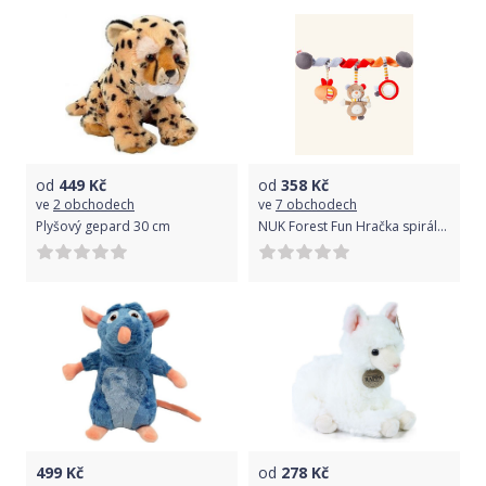
od
449
Kč
od
358
Kč
ve
2 obchodech
ve
7 obchodech
Plyšový gepard 30 cm
NUK Forest Fun Hračka spirála Méďa
499
Kč
od
278
Kč