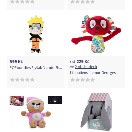
599
Kč
od
229
Kč
ve
2 obchodech
POPbuddies Plyšák Naruto Shippuden - Naruto Uzumaki
Lilliputiens - lemur Georges - malé chrastítko