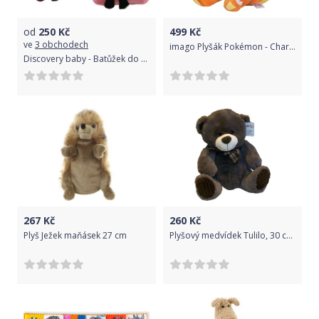
od
250
Kč
499
Kč
ve
3 obchodech
imago Plyšák Pokémon - Charmander
Discovery baby - Batůžek do školky s hračkou Panda
267
Kč
260
Kč
Plyš Ježek maňásek 27 cm
Plyšový medvídek Tulilo, 30 cm - hnědý