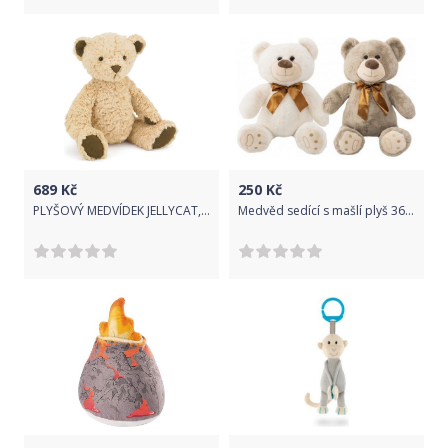
689
Kč
250
Kč
PLYŠOVÝ MEDVÍDEK JELLYCAT, EDWARD, 33 CM
Medvěd sedící s mašlí plyš 36cm 2 barvy v sáčku 0+