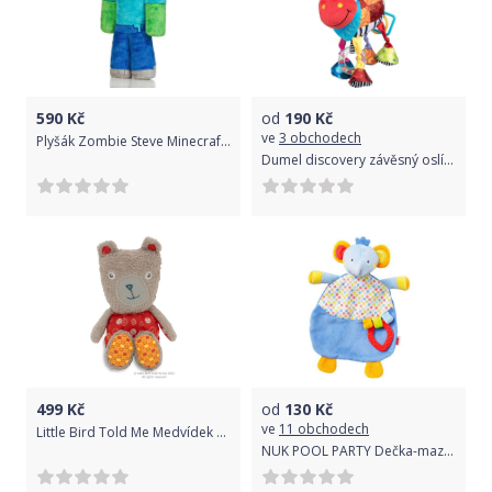
590
Kč
od
190
Kč
ve
3 obchodech
Plyšák Zombie Steve Minecraft 30 cm
Dumel discovery závěsný oslík Dave
499
Kč
od
130
Kč
ve
11 obchodech
Little Bird Told Me Medvídek maminka
NUK POOL PARTY Dečka-mazlíček+kousátko Sloník