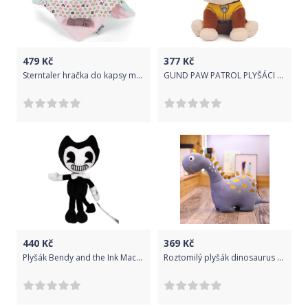
479
Kč
377
Kč
Sterntaler hračka do kapsy malá, nechrastící, 20 cm, koník Pauline 3202003
GUND PAW PATROL PLYŠÁCI 15 cm
440
Kč
369
Kč
Plyšák Bendy and the Ink Machine 30 cm
Roztomilý plyšák dinosaurus 25 cm fialový