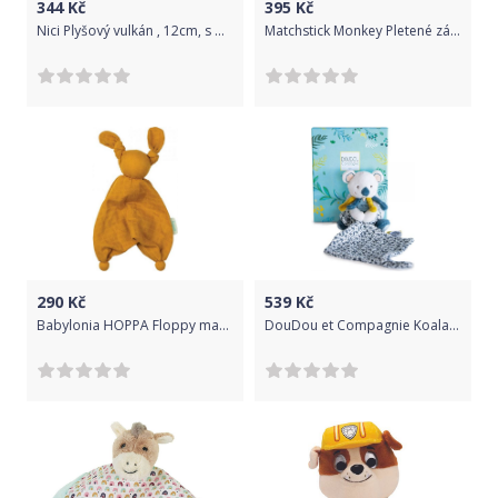
344
Kč
395
Kč
Nici Plyšový vulkán , 12cm, s mrakem a ohněm
Matchstick Monkey Pletené závěsné opice, modrá
290
Kč
539
Kč
Babylonia HOPPA Floppy mazlíček 100% organic col. 915 ochre
DouDou et Compagnie Koala 15cm