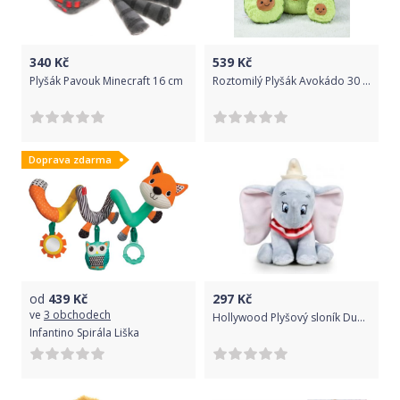
340
Kč
539
Kč
Plyšák Pavouk Minecraft 16 cm
Roztomilý Plyšák Avokádo 30 cm
Doprava zdarma
od
439
Kč
297
Kč
ve
3 obchodech
Hollywood Plyšový sloník Dumbo - 15 cm
Infantino Spirála Liška