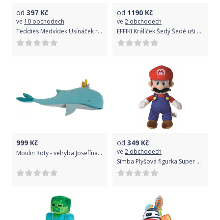
od
397
Kč
od
1190
Kč
ve
10 obchodech
ve
2 obchodech
Teddies Medvídek Usínáček růžová
EFFIKI Králíček Šedý Šedé uši s domečkem
999
Kč
od
349
Kč
ve
2 obchodech
Moulin Roty - velryba Josefína uni
Simba Plyšová figurka Super Mario, 30 cm