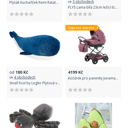
ve
3 obchodech
Plyšák Kuchaříček Remi Ratatouille 30 cm
PLYŠ Lama bílá 23cm ležící Eco-Friendly exkluzivní *PLYŠOVÉ HRAČKY*
Doprava zdarma
od
180
Kč
4199
Kč
ve
4 obchodech
Kočárek pro panenky Junama Mini Saphire 04 Purple
Small foot by Legler Plyšová velryba Small Foot