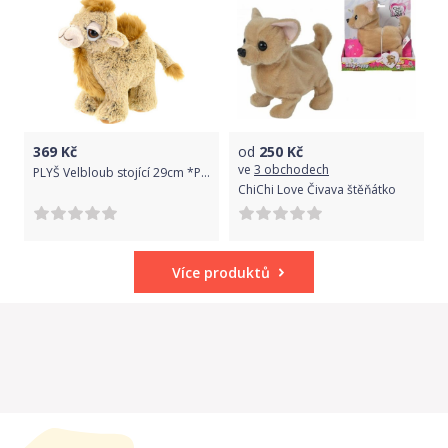
369
Kč
od
250
Kč
ve
3 obchodech
PLYŠ Velbloub stojící 29cm *PLYŠOVÉ HRAČKY*
ChiChi Love Čivava štěňátko
Více produktů