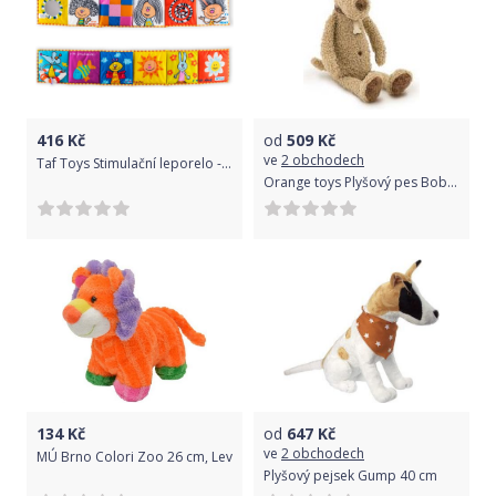
416
Kč
od
509
Kč
ve
2 obchodech
Taf Toys Stimulační leporelo - myšák
Orange toys Plyšový pes Bobby - velký
134
Kč
od
647
Kč
ve
2 obchodech
MÚ Brno Colori Zoo 26 cm, Lev
Plyšový pejsek Gump 40 cm