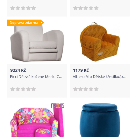
Doprava zdarma
9224
Kč
1179
Kč
Picci Dětské kožené křeslo CHEESECAKE
Albero Mio Dětské křesílko/pohovečka Velvet - hořčicové