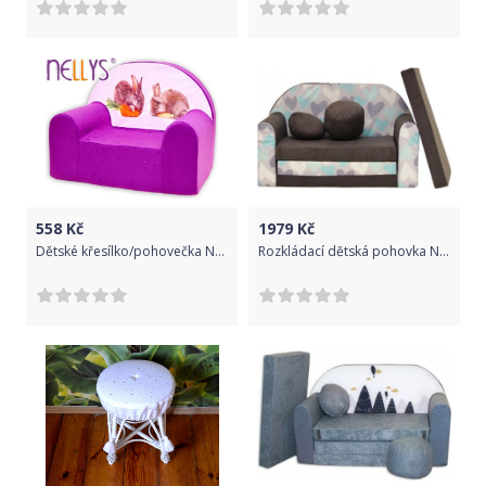
558
Kč
1979
Kč
Dětské křesílko/pohovečka Nellys ® - Zajíčci ve fialové
Rozkládací dětská pohovka Nellys - Srdíčka - šedé/mátové, šedé srdíčka