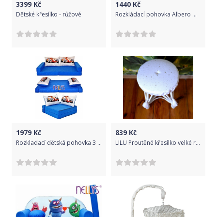
3399
Kč
1440
Kč
Dětské křesílko - růžové
Rozkládací pohovka Albero Mio obláček Velvet V 112 fialová
1979
Kč
839
Kč
Rozkladací dětská pohovka 3 v 1 - P15
LILU Proutěné křesílko velké růžová