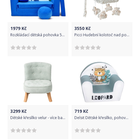
1979
Kč
3550
Kč
Rozkládací dětská pohovka 54R
Picci Hudební kolotoč nad postýlku FLORA, krémová
3299
Kč
719
Kč
Dětské křesílko velur - více barev zelená + nohy 17cm
Delsit Dětské křesílko, pohovka - Leopard