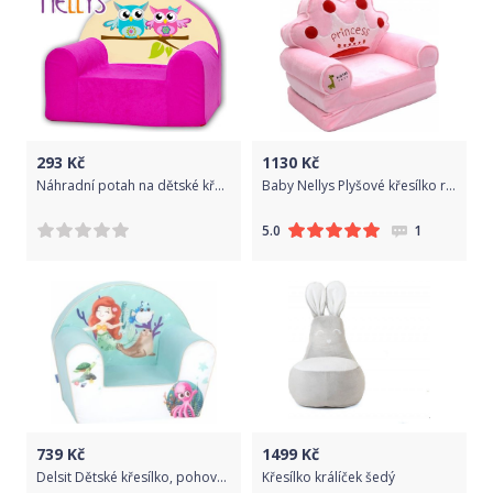
293
Kč
1130
Kč
Náhradní potah na dětské křeslo Nellys - Sovičky Nellys růžové
Baby Nellys Plyšové křesílko rozkládací - růžové 3v1 - Princess
1
5.0
739
Kč
1499
Kč
Delsit Dětské křesílko, pohovka - Ariel, mátové
Křesílko králíček šedý