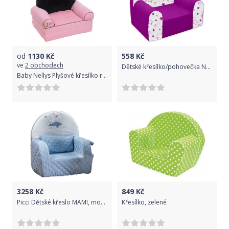
od
1130
Kč
558
Kč
ve
2 obchodech
Dětské křesílko/pohovečka Nellys ® - Magic stars - fialové
Baby Nellys Plyšové křesílko rozkládací - 3v1 - Minnie
3258
Kč
849
Kč
Picci Dětské křeslo MAMI, modrá
Křesílko, zelené