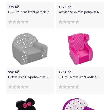
779
Kč
1979
Kč
LILU Proutěné křesílko malé přírodní
Rozkládací dětská pohovka Nellys - Hory, les, šedá/bílá
558
Kč
1281
Kč
Dětské křesílko/pohovečka Nellys ® - Magic stars - bílošedé hvězdičky
NELLYS Dětské křesílko/ušák - růžové