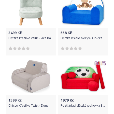
3499
Kč
558
Kč
Dětské křesílko velur - více barev mintová + nohy 25cm
Dětské křeslo Nellys - Opička Nellys modrá
1599
Kč
1979
Kč
Chicco Křesílko Twist - Dune
Rozkládací dětská pohovka 36R