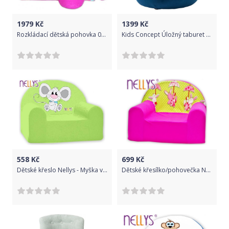
1979
Kč
1399
Kč
Rozkládací dětská pohovka 04R
Kids Concept Úložný taburet kulatý Velvet Blue
558
Kč
699
Kč
Dětské křeslo Nellys - Myška v zeleném
Dětské křesílko/pohovečka Nellys ® - Zajíček a deštník v růžové