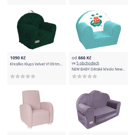
1090
Kč
od
666
Kč
ve
5 obchodech
Křesílko Klups Velvet V109 tmavě zelené
NEW BABY Dětské křeslo New Baby Liška mátové