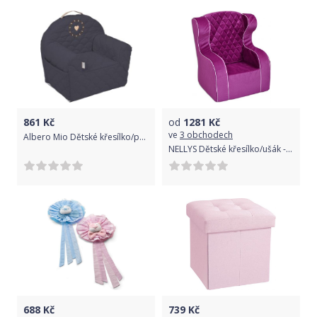
861
Kč
od
1281
Kč
ve
3 obchodech
Albero Mio Dětské křesílko/pohovečka Nature & Love - Forest
NELLYS Dětské křesílko/ušák - fialové
688
Kč
739
Kč