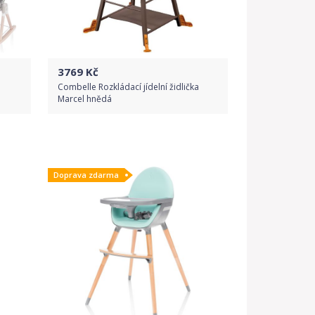
3769
Kč
Combelle Rozkládací jídelní židlička
Marcel hnědá
Do obchodu
Doprava zdarma
Detail produktu