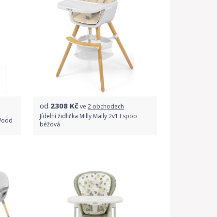
od
2308
Kč
ve
2 obchodech
Jídelní židlička Milly Mally 2v1 Espoo
 Wood
béžová
Porovnat ceny