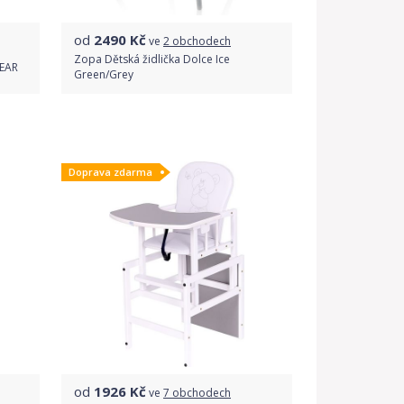
od
2490
Kč
ve
2 obchodech
Zopa Dětská židlička Dolce Ice
BEAR
Green/Grey
Porovnat ceny
Doprava zdarma
od
1926
Kč
ve
7 obchodech