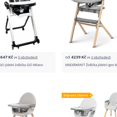
3647
Kč
od
4239
Kč
ve
3 obchodech
ve
2 obchodech
IO jídelní židlička GIO Milano
KINDERKRAFT Židlička jídelní Igee
Porovnat ceny
Porovnat ceny
Doprava zdarma