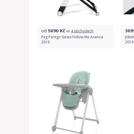
od
5690
Kč
309
ve
4 obchodech
Peg Perego Siesta Follow Me Arancia
Jídel
2019
2019
Porovnat ceny