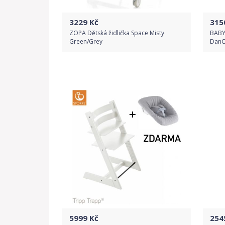
3229
Kč
315
ZOPA Dětská židlička Space Misty
BABYD
Green/Grey
DanCh
Do obchodu
Detail produktu
5999
Kč
254