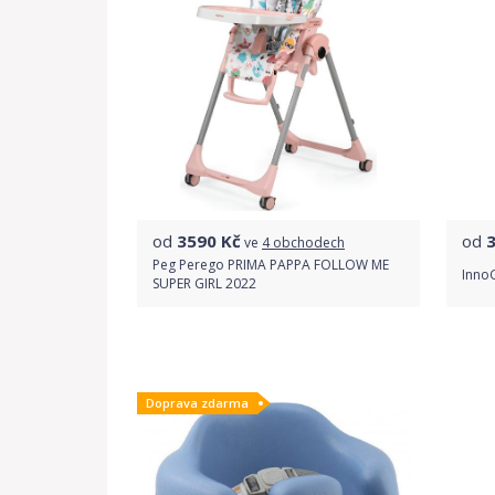
od
3590
Kč
od
ve
4 obchodech
Peg Perego PRIMA PAPPA FOLLOW ME
InnoG
SUPER GIRL 2022
Porovnat ceny
Doprava zdarma