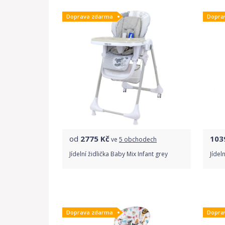
Doprava zdarma
Dopra
od
2775
Kč
103
ve
5 obchodech
Jídelní židlička Baby Mix Infant grey
Jídel
Porovnat ceny
Doprava zdarma
Dopra