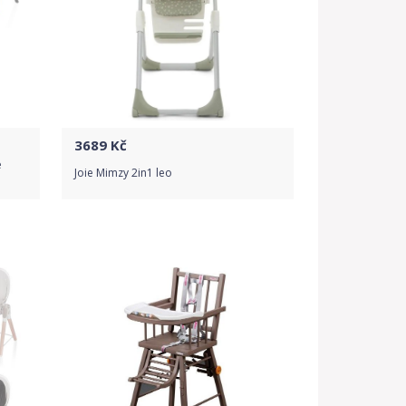
3689
Kč
e
Joie Mimzy 2in1 leo
Do obchodu
Detail produktu