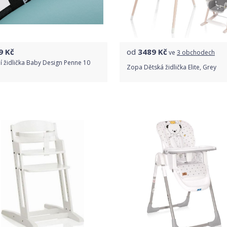
9
Kč
od
3489
Kč
ve
3 obchodech
ní židlička Baby Design Penne 10
Zopa Dětská židlička Elite, Grey
Do obchodu
Porovnat ceny
Detail produktu