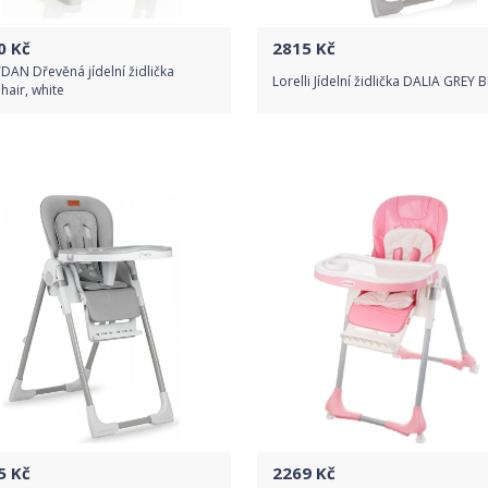
0
Kč
2815
Kč
AN Dřevěná jídelní židlička
Lorelli Jídelní židlička DALIA GREY 
air, white
Do obchodu
Do obchodu
Detail produktu
Detail produktu
5
Kč
2269
Kč