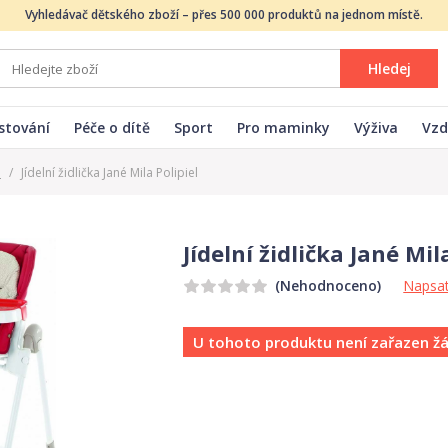
Vyhledávač dětského zboží – přes 500 000 produktů na jednom místě.
Hledej
stování
Péče o dítě
Sport
Pro maminky
Výživa
Vzd
a
/
Jídelní židlička Jané Mila Polipiel
Jídelní židlička Jané Mil
Napsat
(Nehodnoceno)
U tohoto produktu není zařazen ž