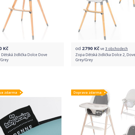
0
Kč
od
2790
Kč
ve
3 obchodech
 Dětská židlička Dolce Dove
Zopa Dětská židlička Dolce 2, Dov
/Grey
Grey/Grey
Do obchodu
Porovnat ceny
va zdarma
Doprava zdarma
Detail produktu