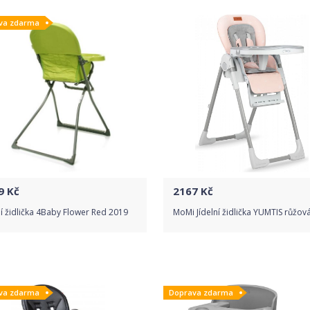
va zdarma
9
Kč
2167
Kč
ní židlička 4Baby Flower Red 2019
MoMi Jídelní židlička YUMTIS růžov
Do obchodu
Do obchodu
va zdarma
Doprava zdarma
Detail produktu
Detail produktu