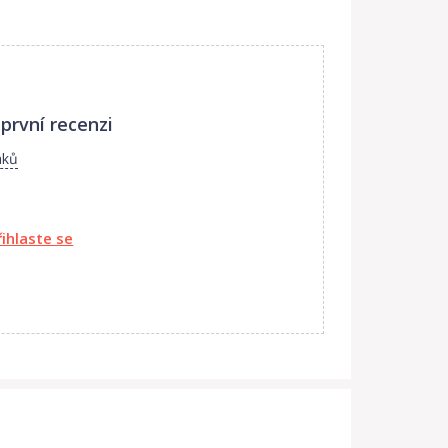
první recenzi
áků
řihlaste se