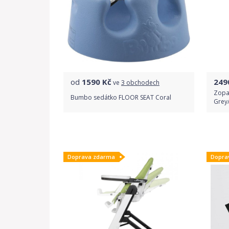
od
1590
Kč
249
ve
3 obchodech
Zopa
Bumbo sedátko FLOOR SEAT Coral
Grey
Porovnat ceny
Doprava zdarma
Dopra