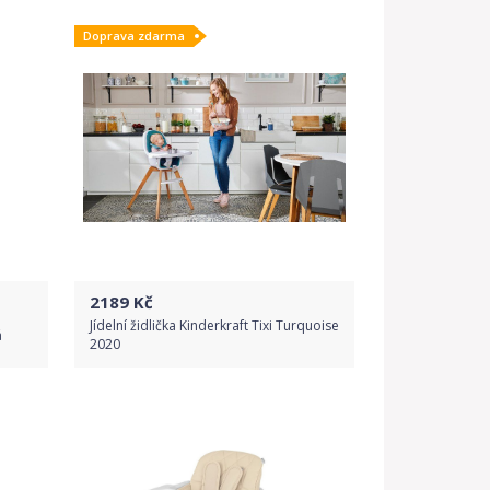
Doprava zdarma
2189
Kč
Jídelní židlička Kinderkraft Tixi Turquoise
á
2020
Do obchodu
Detail produktu