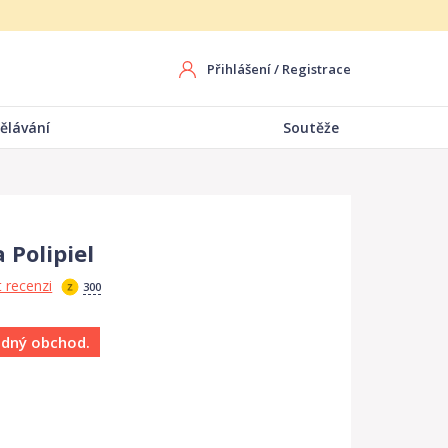
Přihlášení
/
Registrace
ělávání
Soutěže
a Polipiel
 recenzi
300
ádný obchod.