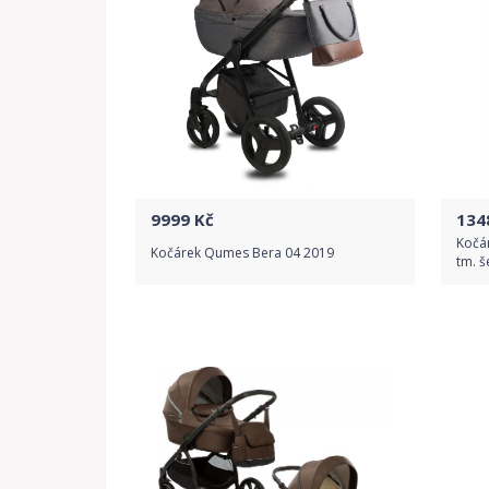
9999
Kč
134
Kočá
Kočárek Qumes Bera 04 2019
tm. 
Do obchodu
Detail produktu