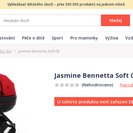
Vyhledávač dětského zboží – přes 500 000 produktů na jednom místě.
Hledej
stování
Péče o dítě
Sport
Pro maminky
Výživa
Vzd
ebo 3v1
/
Jasmine Bennetta Soft 08
Jasmine Bennetta Soft 
Napsat
(Nehodnoceno)
U tohoto produktu není zařazen ž