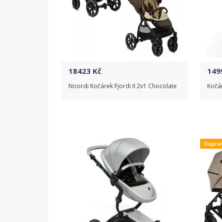
18423
Kč
149
Noordi Kočárek Fjordi II 2v1 Chocolate
Kočá
Do obchodu
Dopra
Detail produktu