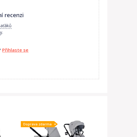
í recenzi
laťáků
y.
?
Přihlaste se
Doprava zdarma