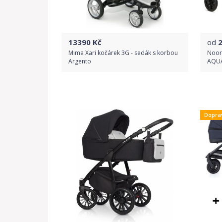
13390
Kč
od
Mima Xari kočárek 3G - sedák s korbou
Noor
Argento
AQUA
Do obchodu
Dopra
Detail produktu