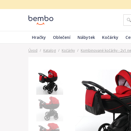
Hračky
Oblečení
Nábytek
Kočárky
Ce
Úvod
/
Katalog
/
Kočárky
/
Kombinované kočárky - 2v1 n