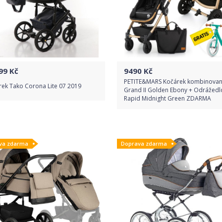
99
Kč
9490
Kč
PETITE&MARS Kočárek kombinovan
rek Tako Corona Lite 07 2019
Grand II Golden Ebony + Odrážedl
Rapid Midnight Green ZDARMA
Do obchodu
Do obchodu
va zdarma
Doprava zdarma
Detail produktu
Detail produktu