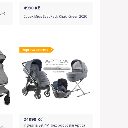
4990
Kč
vný
Cybex Mios Seat Pack Khaki Green 2020
Do obchodu
Doprava zdarma
Detail produktu
24990
Kč
Inglesina Set 4v1 bez podvozku Aptica
edý