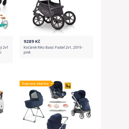
9289
Kč
ý 2v1
Kočárek Riko Basic Pastel 2v1, 2019 -
o
pink
Do obchodu
Doprava zdarma
Detail produktu