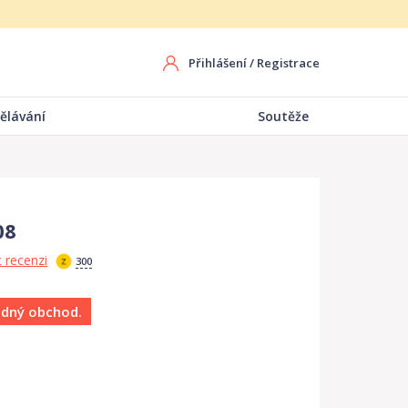
Přihlášení
/
Registrace
ělávání
Soutěže
08
 recenzi
300
ádný obchod.