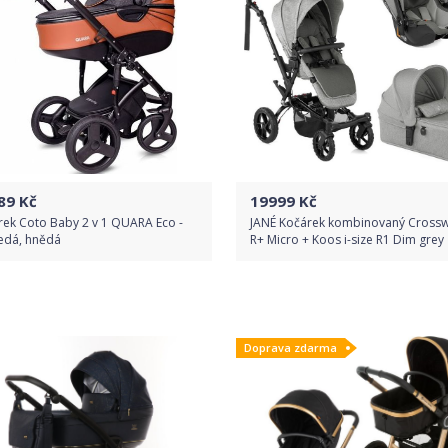
89
Kč
19999
Kč
rek Coto Baby 2 v 1 QUARA Eco -
JANÉ Kočárek kombinovaný Crossw
šedá, hnědá
R+ Micro + Koos i-size R1 Dim grey
Do obchodu
Do obchodu
Doprava zdarma
Detail produktu
Detail produktu