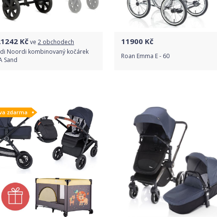
21242
Kč
11900
Kč
ve
2 obchodech
di Noordi kombinovaný kočárek
Roan Emma E - 60
 Sand
Porovnat ceny
Do obchodu
va zdarma
Detail produktu