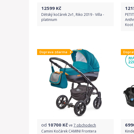
12599
Kč
121
Dětský kočárek 2v1, Riko 2019 - Villa -
PETI
platinium
Anthr
Koot
Do obchodu
Doprava zdarma
Dopra
Detail produktu
od
10700
Kč
699
ve
7 obchodech
Camini Kočárek CAMINI Frontera
Kind