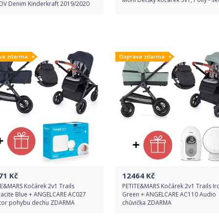
V Denim Kinderkraft 2019/2020
Do obchodu
Do obchodu
va zdarma
Doprava zdarma
Detail produktu
Detail produktu
71
Kč
12464
Kč
TE&MARS Kočárek 2v1 Trails
PETITE&MARS Kočárek 2v1 Trails Ir
racite Blue + ANGELCARE AC027
Green + ANGELCARE AC110 Audio
tor pohybu dechu ZDARMA
chůvička ZDARMA