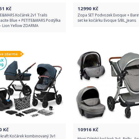
51
Kč
12990
Kč
TE&MARS Kočárek 2v1 Trails
Zopa SET Podvozek Evoque + Bare
acite Blue + PETITE&MARS Postýlka
set ke kočárku Evoque S/BL_Jeans
 - Lion Yellow ZDARMA
Do obchodu
Do obchodu
va zdarma
Detail produktu
Detail produktu
0
Kč
10916
Kč
ekraft Kočárek kombinovaný 3v1
Moni Dětský kočárek 3v1, Polly - š