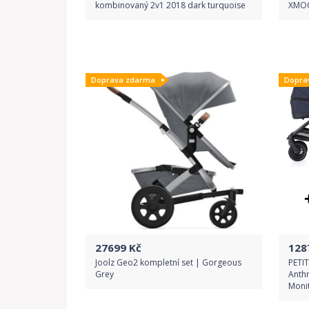
kombinovaný 2v1 2018 dark turquoise
XMOO
Porovnat ceny
Doprava zdarma
Dopra
27699
Kč
128
Joolz Geo2 kompletní set | Gorgeous
PETI
Grey
Anth
Moni