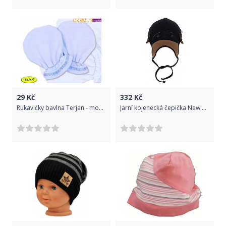
29
Kč
332
Kč
Rukavičky bavlna Terjan - modré, vel. 2
Jarní kojenecká čepička New Baby Special One černá, Černá, 62 (3-6m)