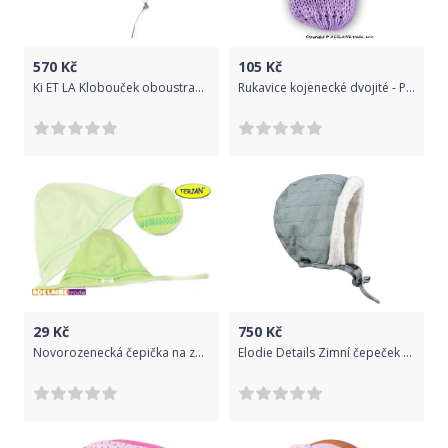
570
Kč
105
Kč
Ki ET LA Klobouček oboustranný s UV ochranou - 6-12 měsíců (45-47cm) - Ice cream
Rukavice kojenecké dvojité - PLETENINA fialové - vel.0-6měs.
29
Kč
750
Kč
Novorozenecká čepička na zavazování - sv. zelená, Velikost koj. oblečení 68 (4-6m)
Elodie Details Zimní čepeček pro miminka Pebble Green 0-3m