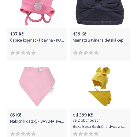
137
Kč
139
Kč
Čepice kojenecká bavlna - KOTVA tmavě růžová - vel.68
Mamatti Bavlněná dětská čepice, turban, Gepardík, granátová - 0-1rok
85
Kč
od
399
Kč
ve
2 obchodech
Nákrčník dětský - BAVLNA světle růžový - Ivemababy
Bexa Bexa Bavlněná dvouvrstvá čepice na zavazování Miki šátek - hořčicová, vel. 92/98