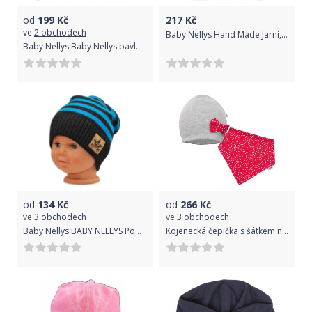
od
199
Kč
217
Kč
ve
2 obchodech
Baby Nellys Hand Made Jarní, podzimní bavlněná čepice - dvouvrstvá, červená, Velikost koj. oblečení 1-3 roky
Baby Nellys Baby Nellys bavlněná čelenka, turban New Roses, smetanová, vel. 80/86 80-86 (12-18m)
od
134
Kč
od
266
Kč
ve
3 obchodech
ve
3 obchodech
Baby Nellys BABY NELLYS Podzimní/zimní proužkovaná čepice -grafit/tyrkys
Kojenecká čepička s šátkem na krk New Baby Missy šedo-červená 80 (9-12m)