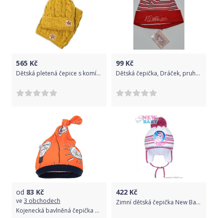
565
Kč
99
Kč
Dětská pletená čepice s komínkem podšitá - COPÁNKOVÝ VZOR hořčicová - vel.4-6let
Dětská čepička, Dráček, pruhovaná Active girl 52-54cm, Výprodej
od
83
Kč
422
Kč
ve
3 obchodech
Zimní dětská čepička New Baby Lisa tmavě růžová, Růžová, 104 (3-4r)
Kojenecká bavlněná čepička New Baby Happy Bulbs 68 (4-6m)