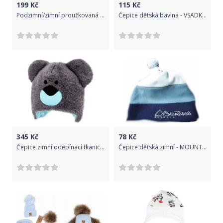
199
Kč
115
Kč
Podzimní/zimní proužkovaná čepice - černo/šedá
Čepice dětská bavlna - VSADKA PROUŽKY růžová - vel.80-86
345
Kč
78
Kč
Čepice zimní odepínací tkanice - TEDDY šedo-mátová - vel.62-68
Čepice dětská zimní - MOUNTAIN modrá - vel.54-56cm