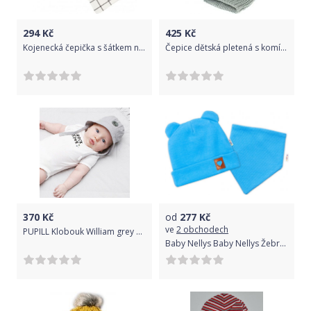
294
Kč
425
Kč
Kojenecká čepička s šátkem na krk New Baby Missy šedá, Šedá, 92 (18-24m)
Čepice dětská pletená s komínkovou šálou - BAMBULE šedá - vel.6-18měs.
370
Kč
od
277
Kč
ve
2 obchodech
PUPILL Klobouk William grey 42-44
Baby Nellys Baby Nellys Žebrovaná dvouvrstvá čepice s oušky + šátek TEDDY - modrá, 68/74 68-74 (6-9m)