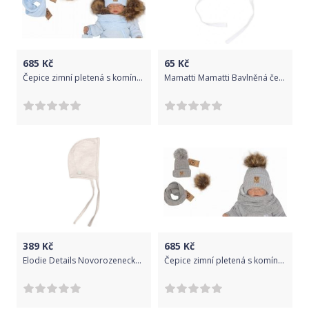
685
Kč
65
Kč
Čepice zimní pletená s komínkem - ODNÍMATELNÁ BAMBULE modrá - vel.56-62
Mamatti Mamatti Bavlněná čepička Panda, roz. 68 68 (4-6m)
389
Kč
685
Kč
Elodie Details Novorozenecký čepeček pro mininka Vanilla White 0-3m
Čepice zimní pletená s komínkem - ODNÍMATELNÁ BAMBULE šedá - vel.68-86