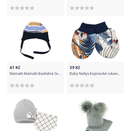
61
Kč
39
Kč
Mamatti Mamatti Bavlněná čepička Boy, vel. 68 68 (4-6m)
Baby Nellys Kojenecké rukavičky Jungle - granát/ecru