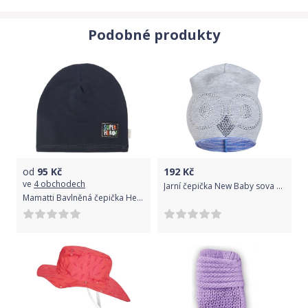
Podobné produkty
od
95
Kč
192
Kč
ve
4 obchodech
Jarní čepička New Baby sova šedo-fialová - Jarní čepička New Baby sova šedo-fialová
Mamatti Bavlněná čepička Hero, granát