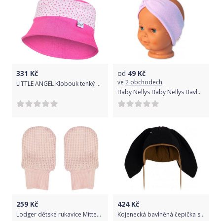
331
Kč
od
49
Kč
ve
2 obchodech
LITTLE ANGEL Klobouk tenký Outlast® 5 | 49-53 cm tm.růžová/růžová-puntík lesk
Baby Nellys Baby Nellys Bavlněná čelenka dvouvrstvá, lila, vel. 6-9 měsíců 68-74 (6-9m)
259
Kč
424
Kč
Lodger dětské rukavice Mittens Ciumbelle Sensitive
Kojenecká bavlněná čepička s oušky New Baby Favorite černá, Černá, 80 (9-12m)