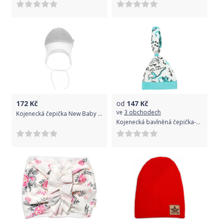
172
Kč
od
147
Kč
ve
3 obchodech
Kojenecká čepička New Baby The Best šedá, Šedá, 86 (12-18m)
Kojenecká bavlněná čepička-šátek Nicol Dinosaur 68/74